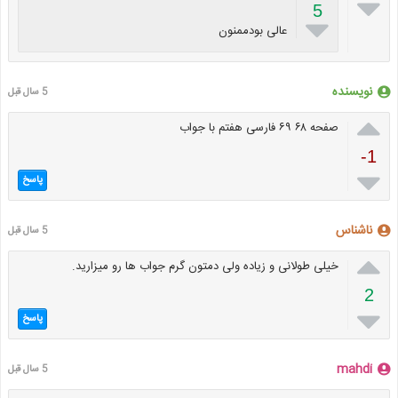

5

عالی بودممنون
نویسنده
5 سال قبل

صفحه ۶۸ ۶۹ فارسی هفتم با جواب
-1

پاسخ
ناشناس
5 سال قبل

خیلی طولانی و زیاده ولی دمتون گرم جواب ها رو میزارید.
2

پاسخ
mahdi
5 سال قبل