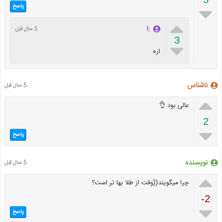
پاسخ


:!
5 سال قبل
3

اره
ناشناس
5 سال قبل

عالی بود 👌
2

پاسخ
نویسنده
5 سال قبل

چرا میگویند((وقت از طلا بها تر است؟
-2

پاسخ