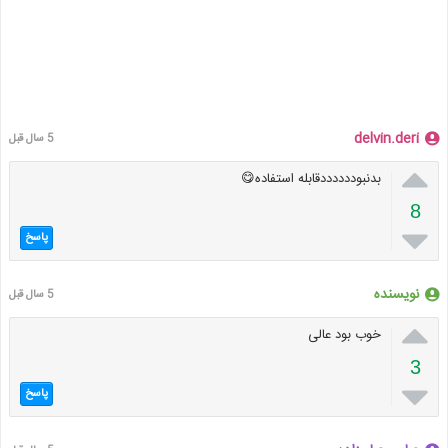
delvin.deri
5 سال قبل

بدنبوددددددقابله استفاده😋
8

پاسخ
نویسنده
5 سال قبل

خوب بود عالی
3

پاسخ