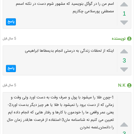

اسم من را در گوگل بنویسید که مشهور شوم دست در نکنه اسمم
مصطفی پورسلامی چکاریم
1

پاسخ
نویسنده
5 سال قبل

اینکه از لحظات زندگی به درستی انجام بدیمطاها ابراهیمی
3

پاسخ
N.K
5 سال قبل
1-چون طلا را میشود با پول و صرف وقت به دست اورد ولی وقت و
زمانی که از دست برود را نمیشود با طلا یا هر چیز دیگر بدست اورد2-
یعنی عمر واقعی ما را خودمون با کارها و رفتار هایی که انجام داده ایم
تعیین می کنیم نه شناسنامه مان3-استفاده از فرصت ها,قدر زمان حال

را دانستن,غصه نخردن
3