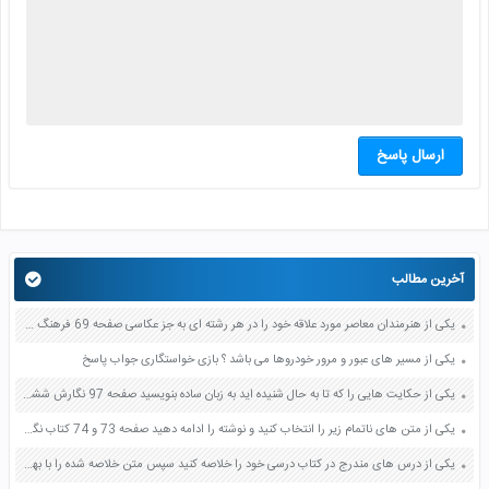
ارسال پاسخ
آخرین مطالب
یکی از هنرمندان معاصر مورد علاقه خود را در هر رشته ای به جز عکاسی صفحه 69 فرهنگ و هنر نهم
یکی از مسیر های عبور و مرور خودروها می باشد ؟ بازی خواستگاری جواب پاسخ
یکی از حکایت هایی را که تا به حال شنیده اید به زبان ساده بنویسید صفحه 97 نگارش ششم دبستان
یکی از متن های ناتمام زیر را انتخاب کنید و نوشته را ادامه دهید صفحه 73 و 74 کتاب نگارش فارسی پنجم دبستان
یکی از درس های مندرج در کتاب درسی خود را خلاصه کنید سپس متن خلاصه شده را با بهره گیری از روش های دسته بندی نمودار جدول نقشه مفهومی نشان دهید صفحه 118 نگارش یازدهم