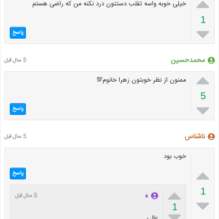

خیلی خوبه واسه تقلب دستتون درد نکنه من که راضی هستم
1

پاسخ
محمدحسین
5 سال قبل

ممنون از نظر خوبتون زهرا خانوم💯
5

پاسخ
ناشناس
5 سال قبل
خوب بود

پاسخ

1
ه
5 سال قبل

1

عالی