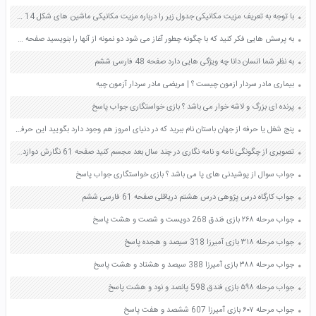
با توجه به تعریف مزیت مکانیکی جدول زیر را درباره مزیت مکانیکی ماشین های شکل 14 کامل کنید صفحه 98 علوم نهم
به پرسش هایی فکر کنید که با چگونه چطور آغاز می شود دو نمونه از آنها را بنویسید صفحه 44 تفکر و پژوهش ششم
به نظر شما انسان دانا چه ویژگی هایی دارد صفحه 48 فارسی ششم
بیماری مادر سردار ازمون چیست ؟ | مریضی مادر سردار آزمون چیه
پرنده ای بزرگ و لاشه خوار می باشد ؟ بازی خواستگاری جواب پاسخ
پنج شغل یا حرفه از جهان باستان نام ببرید که در دنیای امروز هم وجود دارد بگویید این حرفه ها چه تغییری نسبت به آن زمان داشته اند صفحه 138 پیام های آسمان هفتم
تصویری از چگونگی نامه و نامه نگاری در چند سال بعد مجسم کنید صفحه 61 نگارش دوازدهم
جواب سوال از پوشیدنی های پا می باشد ؟ بازی خواستگاری جواب پاسخ
جواب کارگاه درس پژوهی درس هشتم دریاقلی صفحه 61 فارسی ششم
جواب مرحله ۲۶۸ بازی فندق 268 دویست و شصت و هشت پاسخ
جواب مرحله ۳۱۸ بازی آمیرزا 318 سیصد و هجده پاسخ
جواب مرحله ۳۸۸ بازی آمیرزا 388 سیصد و هشتاد و هشت پاسخ
جواب مرحله ۵۹۸ بازی فندق 598 پانصد و نود و هشت پاسخ
جواب مرحله ۶۰۷ بازی آمیرزا 607 ششصد و هفت پاسخ