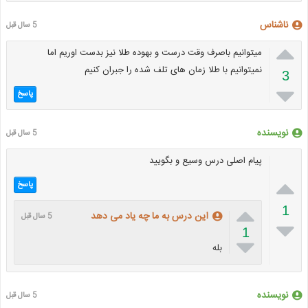
ناشناس
5 سال قبل

میتوانیم باصرف وقت درست و بهوده طلا نیز بدست اوریم اما
نمیتوانیم با طلا زمان های تلف شده را جبران کنیم
3

پاسخ
نویسنده
5 سال قبل
پیام اصلی درس وسیع و بگویید

پاسخ

1
این درس به ما چه یاد می دهد
5 سال قبل

1

بله
نویسنده
5 سال قبل