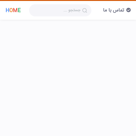
تماس با ما
H
O
M
E