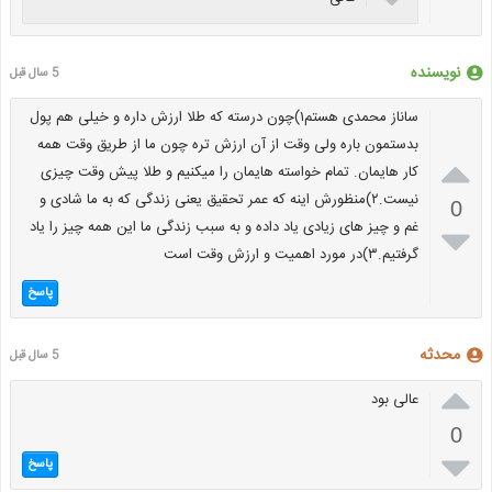
نویسنده
5 سال قبل
ساناز محمدی هستم۱)چون درسته که طلا ارزش داره و خیلی هم پول
بدستمون باره ولی وقت از آن ارزش تره چون ما از طریق وقت همه

کار هایمان. تمام خواسته هایمان را میکنیم و طلا پیش وقت چیزی
نیست.۲)منظورش اینه که عمر تحقیق یعنی زندگی که به ما شادی و
0
غم و چیز های زیادی یاد داده و به سبب زندگی ما این همه چیز را یاد

گرفتیم.۳)در مورد اهمیت و ارزش وقت است
پاسخ
محدثه
5 سال قبل

عالی بود
0

پاسخ