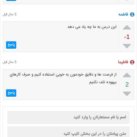
فاطمه
5 سال قبل

این درس به ما چه یاد می دهد
-1

پاسخ
فاطیما
5 سال قبل

از فرصت ها و دقایق خودمون به خوبی استفاده کنیم و صرف کارهای
بیهوده تلف نکنیم
2

پاسخ