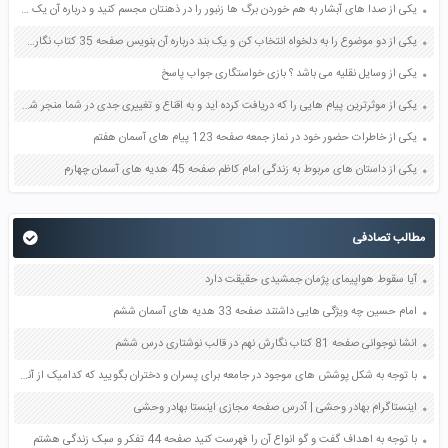
یکی از صدا های آبشار به هم خوردن برگ ها زنبور را در ذهنتان مجسم کنید و درباره آن یک بند بنویسید صفحه 11 نگارش پنجم
یکی از دو موضوع را به دلخواه انتخاب کن و یک بند درباره آن بنویس صفحه 35 کتاب نگارش فارسی سوم
یکی از وسایل نقلیه می باشد ؟ بازی خواستگاری جواب پاسخ
یکی از موثرترین پیام هایی را که دریافت کرده اید و به اقناع و تغییری جدی در شما منجر شده است برسی کنید و علت این تاثیر گذاری قابل توجه را بنویسید صفحه 52 تفکر و سواد رسانه ای دهم
یکی از خاطرات حضور خود در نماز جمعه صفحه 123 پیام های آسمان هفتم
یکی از داستان های مربوط به زندگی امام کاظم صفحه 45 هدیه های آسمان چهارم
مطالب تصادفی
آیا سقوط هواپیمای پژمان جمشیدی حقیقت دارد
امام حسین چه ویژگی هایی داشتند صفحه 33 هدیه های آسمان ششم
انشا نوجوانی صفحه 81 کتاب نگارش نهم در قالب نوشتاری درس ششم
با توجه به شکل پوشش های موجود در جامعه برای پسران و دختران بگویید که کدامیک از آنها عفت افراد را بیشتر تضمین می کند؟ صفحه 141 دین و زندگی دهم
اینستاگرام بهادر وحشی | آدرس صفحه مجازی اینستا بهادر وحشی
با توجه به اهداف گفت و گو انواع آن را فهرست کنید صفحه 44 تفکر و سبک زندگی هشتم