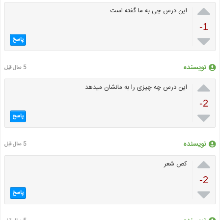

این درس چی به ما گفته است
-1

پاسخ
نویسنده
5 سال قبل

این درس چه چیزی را به مانشان میدهد
-2

پاسخ
نویسنده
5 سال قبل

کص شعر
-2

پاسخ