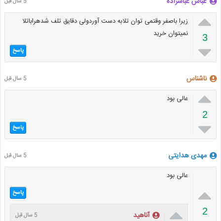
عباس عباسزاده
5 سال قبل

زیرا باصفر وقتمی توان تلابه دست آوردولی دقایق تلف شدهراباتلا
نمیتوان خرید
3

پاسخ
ناشناس
5 سال قبل

عالی بود
2

پاسخ
مهدی هدایتی
5 سال قبل
عالی بود

پاسخ

2
آناهید
5 سال قبل