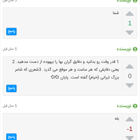
نویسنده
5 سال قبل

شما
1

پاسخ
نویسنده
5 سال قبل

1 قدر وقت رو بدانید و دقایق گران بها را بیهوده از دست مدهید. 2
یعنی دقایقی که هر ساعت و هر موقع می گذرد. 3شعری که شاعر
0
بزرگ ایرانی (خیام) گفته است. پایان 💞💞

پاسخ
نویسنده
5 سال قبل

بله
-1

پاسخ