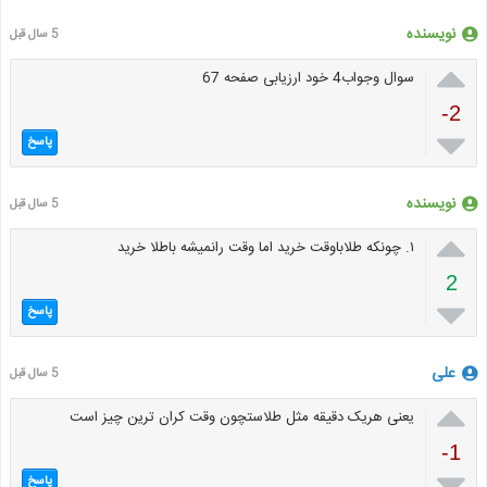
نویسنده
5 سال قبل

سوال وجواب4 خود ارزیابی صفحه 67
-2

پاسخ
نویسنده
5 سال قبل

۱. چونکه طلاباوقت خرید اما وقت رانمیشه باطلا خرید
2

پاسخ
علی
5 سال قبل

یعنی هریک دقیقه مثل طلاستچون وقت کران ترین چیز است
-1

پاسخ