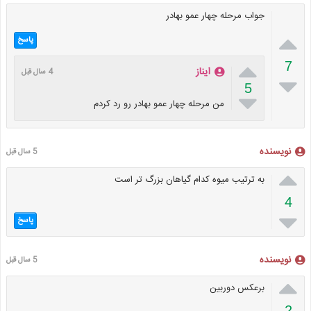
جواب مرحله چهار عمو بهادر

پاسخ

7
ایناز
4 سال قبل

5

من مرحله چهار عمو بهادر رو رد کردم
نویسنده
5 سال قبل

به ترتیب میوه کدام گیاهان بزرگ تر است
4

پاسخ
نویسنده
5 سال قبل

برعکس دوربین
2