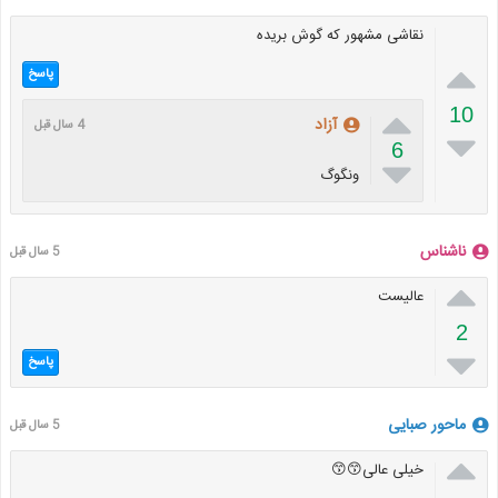
نقاشی مشهور که گوش بریده

پاسخ

10
آزاد
4 سال قبل

6

ونگوگ
ناشناس
5 سال قبل

عالیست
2

پاسخ
ماحور صبایی
5 سال قبل

خیلی عالی😙😙