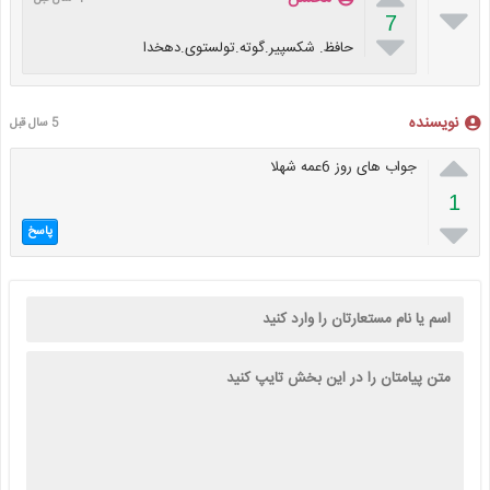

7

حافظ. شکسپیر.گوته.تولستوی.دهخدا
نویسنده
5 سال قبل

جواب های روز 6عمه شهلا
1

پاسخ