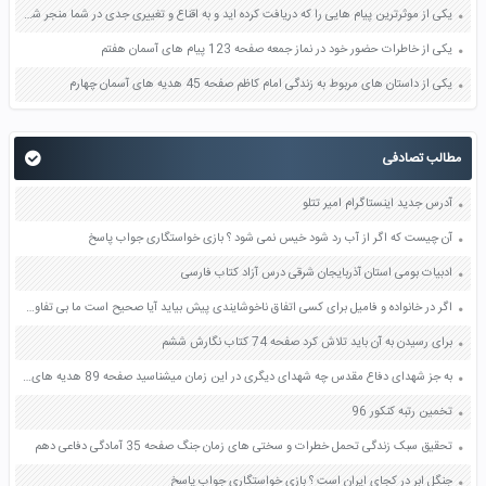
یکی از موثرترین پیام هایی را که دریافت کرده اید و به اقناع و تغییری جدی در شما منجر شده است برسی کنید و علت این تاثیر گذاری قابل توجه را بنویسید صفحه 52 تفکر و سواد رسانه ای دهم
یکی از خاطرات حضور خود در نماز جمعه صفحه 123 پیام های آسمان هفتم
یکی از داستان های مربوط به زندگی امام کاظم صفحه 45 هدیه های آسمان چهارم
مطالب تصادفی
آدرس جدید اینستاگرام امیر تتلو
آن چیست که اگر از آب رد شود خیس نمی شود ؟ بازی خواستگاری جواب پاسخ
ادبیات بومی استان آذربایجان شرقی درس آزاد کتاب فارسی
اگر در خانواده و فامیل برای کسی اتفاق ناخوشایندی پیش بیاید آیا صحیح است ما بی تفاوت باشیم؟ صفحه 3 مطالعات اجتماعی هشتم
برای رسیدن به آن باید تلاش کرد صفحه 74 کتاب نگارش ششم
به جز شهدای دفاع مقدس چه شهدای دیگری در این زمان میشناسید صفحه 89 هدیه های آسمان ششم
تخمین رتبه کنکور 96
تحقیق سبک زندگی تحمل خطرات و سختی های زمان جنگ صفحه 35 آمادگی دفاعی دهم
جنگل ابر در کجای ایران است ؟ بازی خواستگاری جواب پاسخ