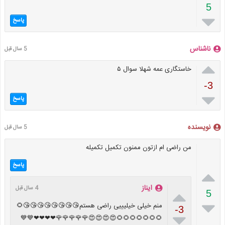
5

پاسخ
ناشناس
5 سال قبل

خاستگاری عمه شهلا سوال ۵
-3

پاسخ
نویسنده
5 سال قبل
من راضی ام ازتون ممنون تکمیل تکمیله
پاسخ

ایناز
4 سال قبل

5

منم خیلی خیلیییی راضی هستم😘😘😘😘😘😘😘😘🌻
-3

🌻🌻🌻🌻🌻🌻🌻😍😍😍😍🌹🌹🌹🌹🌹❤❤❤❤💙💙