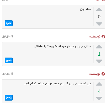

کدام جزو
0

پاسخ
نویسنده
5 سال قبل

منظور بی بی گل در مرحله ۱۰ چیستآوا سلطانی
1

پاسخ
نویسنده
5 سال قبل

من قسمت بی بی گل روز دهم موندم میشه کمکم کنید
4

پاسخ