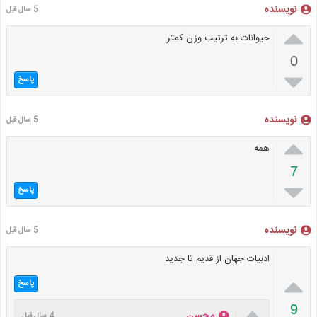
نویسنده
5 سال قبل

حیوانات به ترتیب وزن کمتر
0

پاسخ
نویسنده
5 سال قبل

همه
7

پاسخ
نویسنده
5 سال قبل
ادبیات جهان از قدیم تا جدید

پاسخ

9
محسن
4 سال قبل