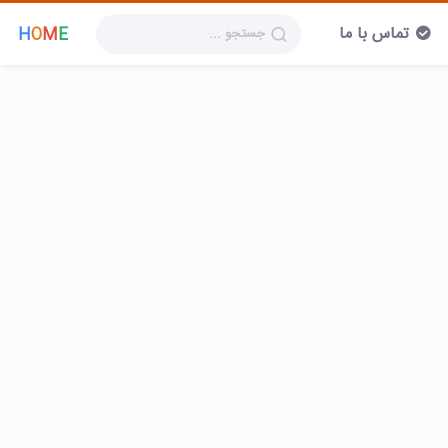
تماس با ما
H
O
M
E