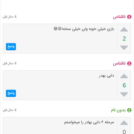
ناشناس
4 سال قبل

بازی خیلی خوبه ولی خیلی سخته😜😄
2

پاسخ
ناشناس
4 سال قبل

دایی بهدر
6

پاسخ
بدون نام
4 سال قبل

مرحله ۶ دایی بهادر را میخواستم
0