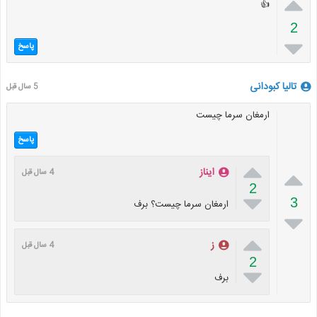

👍
2

پاسخ
تالیا کبودانی
5 سال قبل
ارمغان سرما چیست
پاسخ


ایناز
4 سال قبل
2

3
ارمغان سرما چیست؟ برف


ز
4 سال قبل
2

برف