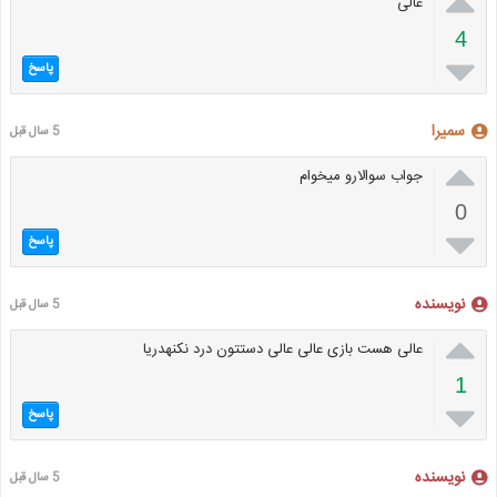

عالی
4

پاسخ
سمیرا
5 سال قبل

جواب سوالارو میخوام
0

پاسخ
نویسنده
5 سال قبل

عالی هست بازی عالی عالی دستتون درد نکنهدریا
1

پاسخ
نویسنده
5 سال قبل