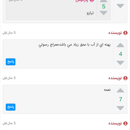

5

ترازو
نویسنده
5 سال قبل

پهنه اي از آب با عمق زياد مي باشدمعراج رسولي
4

پاسخ
نویسنده
5 سال قبل

نعمه
7

پاسخ
نویسنده
5 سال قبل