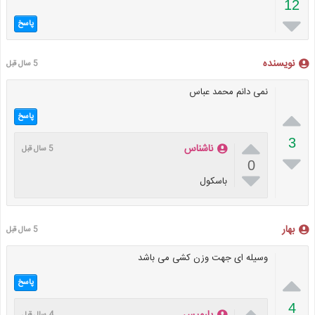
12

پاسخ
نویسنده
5 سال قبل
نمی دانم محمد عباس

پاسخ

3
ناشناس
5 سال قبل

0

باسکول
بهار
5 سال قبل
وسیله ای جهت وزن کشی می باشد

پاسخ

4
پارمیس
4 سال قبل