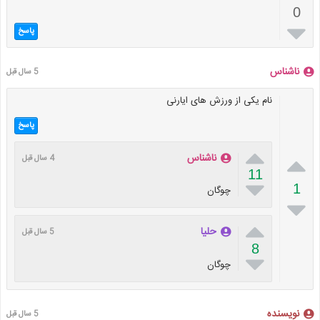
0

پاسخ
ناشناس
5 سال قبل
نام یکی از ورزش های ایارنی
پاسخ


ناشناس
4 سال قبل
11

1
چوگان


حلیا
5 سال قبل
8

چوگان
نویسنده
5 سال قبل