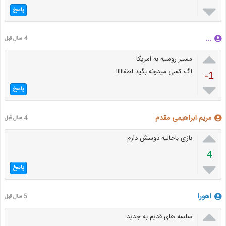

پاسخ
...
4 سال قبل

مسیر روسیه به امریکا
اگ کسی میدونه بگید لطفااااا
-1

پاسخ
مریم ابراهیمی مقدم
4 سال قبل

بازی باحالیه دوسش دارم
4

پاسخ
اهورا
5 سال قبل

سلسه های قدیم به جدید