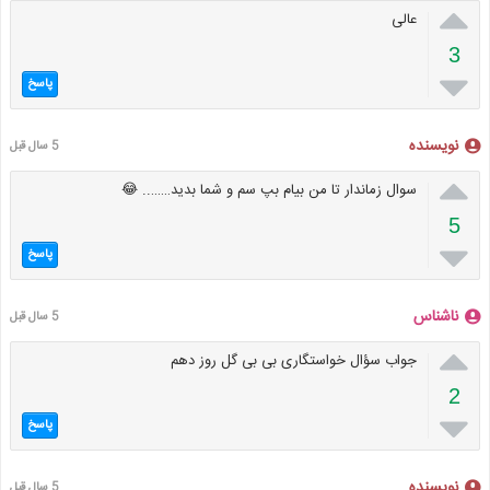

عالی
3

پاسخ
نویسنده
5 سال قبل

سوال زماندار تا من بیام بپ سم و شما بدید…….. 😂
5

پاسخ
ناشناس
5 سال قبل

جواب سؤال خواستگاری بی بی گل روز دهم
2

پاسخ
نویسنده
5 سال قبل