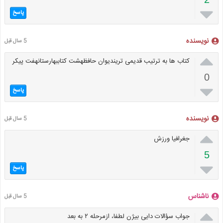

پاسخ
نویسنده
5 سال قبل

کتاب ها به ترتیب قدیمی تریندیوان حافظهشت کتاببهارستانهفت پیکر
0

پاسخ
نویسنده
5 سال قبل

جغرافیا ورزش
5

پاسخ
ناشناس
5 سال قبل

جواب سؤالات دایی بیژن لطفا، ازمرحله ۲ به بعد