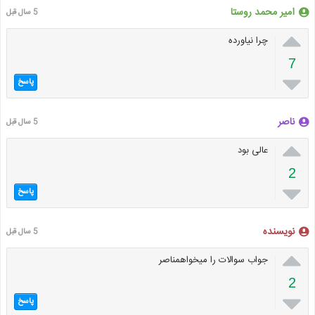
امیر محمد روستا
5 سال قبل

چرا نیاورده
7

پاسخ
ناصر
5 سال قبل

عالی بود
2

پاسخ
نویسنده
5 سال قبل

جواب سوالات را میخواهمناصر
2

پاسخ