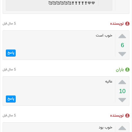
💙💙❣❣❣❣❣🥰🥰🥰🥰🥰🥰
نویسنده
5 سال قبل

خوب است
6

پاسخ
باران
5 سال قبل

عالیه
10

پاسخ
نویسنده
5 سال قبل

خوب بود