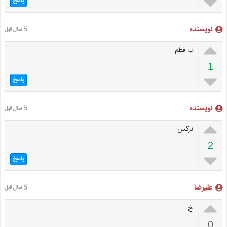

پاسخ
نویسنده
5 سال قبل

ب فطم
1

پاسخ
نویسنده
5 سال قبل

نرگس
2

پاسخ
علیرضا
5 سال قبل

خ
0