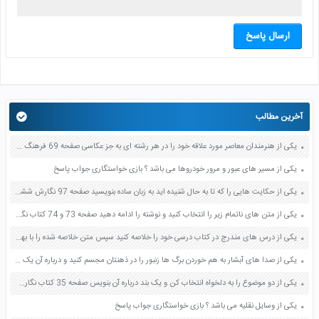
ارسال پاسخ
آخرین مطالب
یکی از هنرمندان معاصر مورد علاقه خود را در هر رشته ای به جز عکاسی صفحه 69 فرهنگ و هنر نهم
یکی از مسیر های عبور و مرور خودروها می باشد ؟ بازی خواستگاری جواب پاسخ
یکی از حکایت هایی را که تا به حال شنیده اید به زبان ساده بنویسید صفحه 97 نگارش ششم دبستان
یکی از متن های ناتمام زیر را انتخاب کنید و نوشته را ادامه دهید صفحه 73 و 74 کتاب نگارش فارسی پنجم دبستان
یکی از درس های مندرج در کتاب درسی خود را خلاصه کنید سپس متن خلاصه شده را با بهره گیری از روش های دسته بندی نمودار جدول نقشه مفهومی نشان دهید صفحه 118 نگارش یازدهم
یکی از صدا های آبشار به هم خوردن برگ ها زنبور را در ذهنتان مجسم کنید و درباره آن یک بند بنویسید صفحه 11 نگارش پنجم
یکی از دو موضوع را به دلخواه انتخاب کن و یک بند درباره آن بنویس صفحه 35 کتاب نگارش فارسی سوم
یکی از وسایل نقلیه می باشد ؟ بازی خواستگاری جواب پاسخ