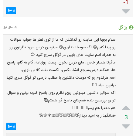
-1

پاسخ
رز گل
4 سال قبل
سلام بچها این سایت رو گذاشتن که ما از توی نظر ها جواب سوالات
رو پیدا کنیم😊 اگه حوصله ندارین😏 میتونین درس مورد نظرتون رو
به همراه اسم سایت های پایین در گوگل سرچ کنید 😍
ماگرتا،همیار خاص، مای درس،بخون، پست روزنامه، گام به گام، پاسخ
ها، همگام درس،مرجع انشا، نکس، تکست ناب، کلاس نوین،
اسم هرکدوم رو که دوست داشتین با مطلب درسی تو گوگل سرچ کنید
براتون میاد ✌🏻
اگه سوالی داشتین میتونین روی نظرم روی پاسخ ضربه بزنین و سوال
تو رو بپرسین بنده همچنان پاسخ گو هستم🥰

هم دخترا هم پسرا🙋🏼‍♂️🙋🏼‍♀️
خدانگهدار به امید دیدار👋🏻👋🏻👋🏻🎀🌹🌸🌺
3

پاسخ