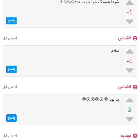

شیدا هستگ چرا جواب ندا🙂😄😊🤌
-1

پاسخ
ناشناس
4 سال قبل

سلام
-1

پاسخ
ناشناس
4 سال قبل

بد بود 😡😡😡😡😡😡
2

پاسخ
مهدیه
4 سال قبل