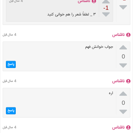

ناشناس
4 سال قبل

-1

۳ _ لطفاً شعر را هم خوانی کنید
ناشناس
4 سال قبل

جواب خوانش فهم
0

پاسخ
ناشناس
4 سال قبل

اره
0

پاسخ
ناشناس
4 سال قبل