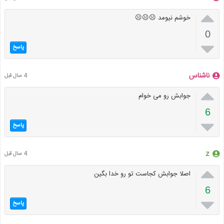

خوشم نیومد ☹️☹️☹️
0

پاسخ
ناشناس
4 سال قبل

جوابش رو می خوام
6

پاسخ
z
4 سال قبل

اصلا جوابش کجاست تو رو خدا بگین
6

پاسخ