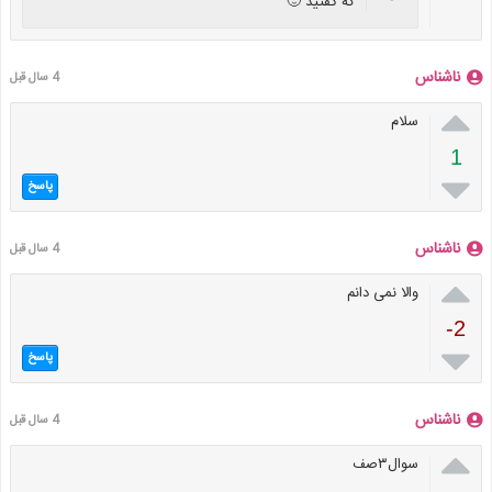
که گفتید 🙂
ناشناس
4 سال قبل

سلام
1

پاسخ
ناشناس
4 سال قبل

والا نمی دانم
-2

پاسخ
ناشناس
4 سال قبل

سوال۳صف