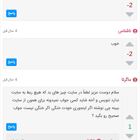
-2

پاسخ
ناشناس
4 سال قبل

خوب
-2

پاسخ
ماگرتا
4 سال قبل
سلام دوست عزیز لطفاً در سایت چیز های بد که هیچ ربط به سایت
ندارد ننویس و آخه شاید کسی جواب نمیدونه برای همون از سایت
ببینه چی نوشته اگر اینجوری خودت خنگی اگر خنگی نیست جواب

صحیح رو بگید ؟
1
پاسخ
