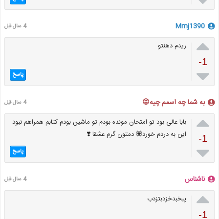
Mmj1390
4 سال قبل

ریدم دهنتو
-1

پاسخ
به شما چه اسمم چیه😡
4 سال قبل

بابا عالی بود تو امتحان مونده بودم تو ماشین بودم کتابم همراهم نبود
این به دردم خورد💟 دمتون گرم عشقا ❣️
-1

پاسخ
ناشناس
4 سال قبل

پبخبدخزدبتزدب
-1