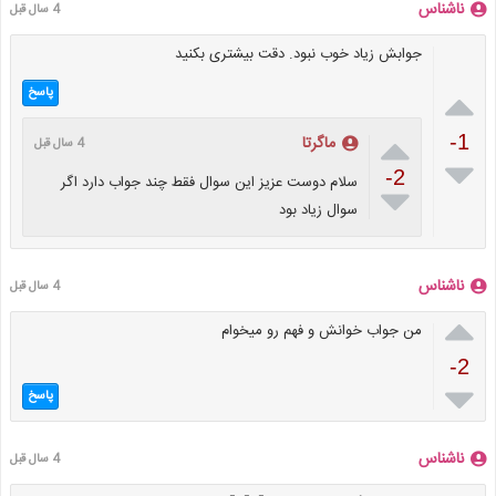
ناشناس
4 سال قبل
جوابش زیاد خوب نبود. دقت بیشتری بکنید

پاسخ

-1
ماگرتا
4 سال قبل

-2
سلام دوست عزیز این سوال فقط چند جواب دارد اگر

سوال زیاد بود
ناشناس
4 سال قبل

من جواب خوانش و فهم رو میخوام
-2

پاسخ
ناشناس
4 سال قبل