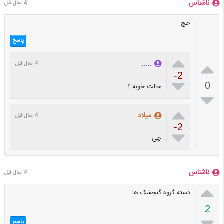
ناشناس
4 سال قبل
جچ
پاسخ


.....
4 سال قبل
-2

0
حالت خوبه ؟


میلاد
4 سال قبل
-2

چی
ناشناس
4 سال قبل

دسته گروه گنجشک ها
2

پاسخ