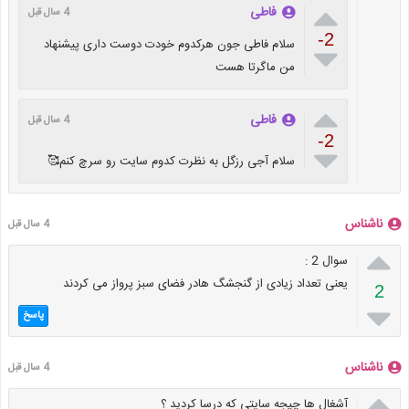

فاطی
4 سال قبل
-2
سلام فاطی جون هرکدوم خودت دوست داری پیشنهاد

من ماگرتا هست

فاطی
4 سال قبل
-2

سلام آجی رزگل به نظرت کدوم سایت رو سرچ کنم🥰
ناشناس
4 سال قبل

سوال 2 :
یعنی تعداد زیادی از گنجشگ هادر فضای سبز پرواز می کردند
2

پاسخ
ناشناس
4 سال قبل

آشغال ها چپجه سایتی که درسا کردید ؟