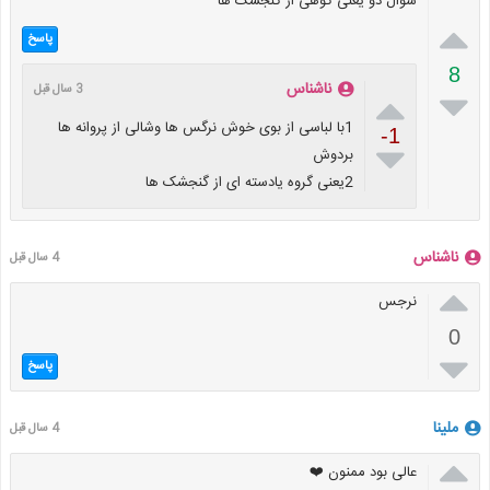
سوال دو یعنی گوهی از گنجشک ها

پاسخ
8
ناشناس
3 سال قبل


1با لباسی از بوی خوش نرگس ها وشالی از پروانه ها
-1

بردوش
2یعنی گروه یادسته ای از گنجشک ها
ناشناس
4 سال قبل

نرجس
0

پاسخ
ملینا
4 سال قبل

عالی بود ممنون ❤️