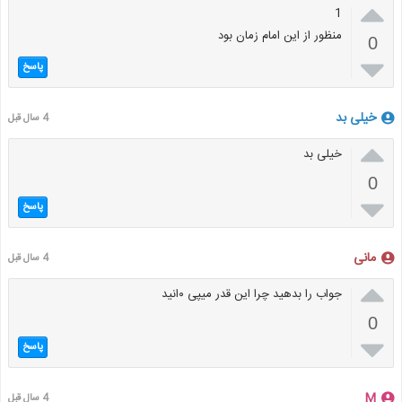

1
منظور از این امام زمان بود
0

پاسخ
خیلی بد
4 سال قبل

خیلی بد
0

پاسخ
مانی
4 سال قبل

جواب را بدهید چرا این قدر میپی ۰انید
0

پاسخ
M
4 سال قبل