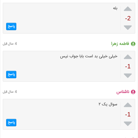

بله
-2

پاسخ
فاطمه زهرا
4 سال قبل

خیلی خیلی بد است بابا جواب نیس
-1

پاسخ
ناشناس
4 سال قبل

سوال یک‌ ۲
-1

پاسخ