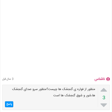
ناشناس
3 سال قبل

منظور از فواره ی گنجشک ها چیست؟منظور سرو صدای گنجشک
ها،شور و شوق گنجشک ها است
3

پاسخ