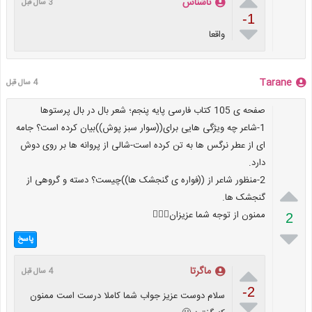

ناشناس
3 سال قبل
-1

واقعا
Tarane
4 سال قبل
صفحه ی 105 کتاب فارسی پایه پنجم؛ شعر بال در بال پرستوها
1-شاعر چه ویژگی هایی برای((سوار سبز پوش))بیان کرده است؟ جامه
ای از عطر نرگس ها به تن کرده است-شالی از پروانه ها بر روی دوش
دارد.
2-منظور شاعر از ((فواره ی گنجشک ها))چیست؟ دسته و گروهی از

گنجشک ها.
ممنون از توجه شما عزیزان👌🏻💐
2

پاسخ

ماگرتا
4 سال قبل
-2
سلام دوست عزیز جواب شما کاملا درست است ممنون
