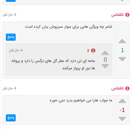
ناشناس
4 سال قبل
شاعر چه ویژگی هایی برای سوار سبزپوش بیان کرده است

پاسخ

1
z
4 سال قبل

0
جامه ای تن دارد که عطر گل های نرگس را دارد و پروانه

ها دور او پرواز میکنند
ناشناس
4 سال قبل

ما جواب هارا می خواهیم بدرد نمی خوره
-1

پاسخ