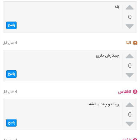

بله
0

پاسخ
النا
4 سال قبل

چیکارش داری
0

پاسخ
ناشناس
4 سال قبل

رونالدو چند سالشه
0

پاسخ