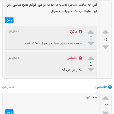
اين چه سایت مسخره هست ما جواب رو می خوایم هیچ سایتی مثل
این سایت نیست نه جواب نه سوال
پاسخ


ماگرتا
4 سال قبل
0
0

سلام دوست عزیز جواب و سوال نوشته شده


ناشناس
4 سال قبل
1

بله راس می گه
!ناشناس!
4 سال قبل

بدک نبود
-2

پاسخ