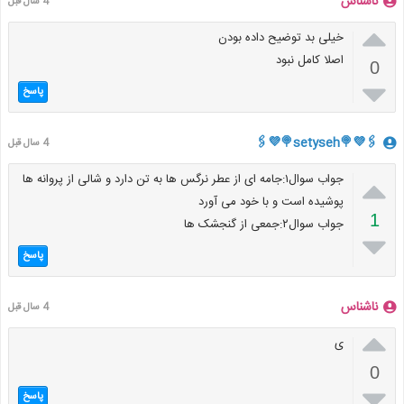
ناشناس
4 سال قبل

خیلی بد توضیح داده بودن
اصلا کامل نبود
0

پاسخ
🖇💜🍭setyseh🍭💜🖇
4 سال قبل

جواب سوال۱:جامه ای از عطر نرگس ها به تن دارد و شالی از پروانه ها
پوشیده است و با خود می آورد
1
جواب سوال۲:جمعی از گنجشک ها

پاسخ
ناشناس
4 سال قبل

ی
0

پاسخ