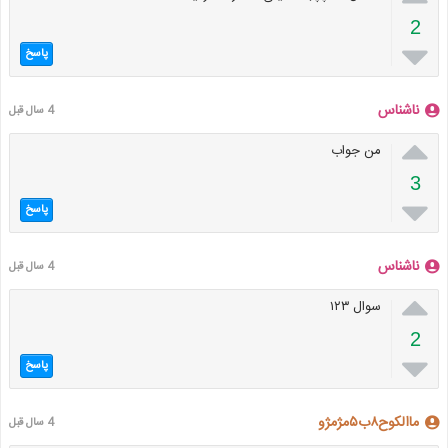
2

پاسخ
ناشناس
4 سال قبل

من جواب
3

پاسخ
ناشناس
4 سال قبل

سوال ١٢٣
2

پاسخ
ماالکوح۸ب۵مژمژو
4 سال قبل