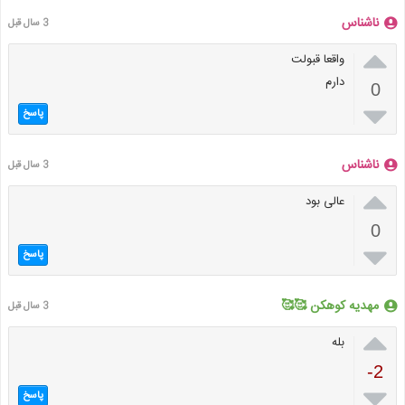
ناشناس
3 سال قبل

واقعا قبولت
دارم
0

پاسخ
ناشناس
3 سال قبل

عالی بود
0

پاسخ
مهدیه کوهکن 🥰🥰
3 سال قبل

بله
-2

پاسخ