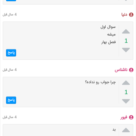
دنیا
4 سال قبل

سوال اول
میشه
1
فصل بهار

پاسخ
ناشناس
4 سال قبل

چرا جواب رو نداده؟
1

پاسخ
فیور
4 سال قبل

بد