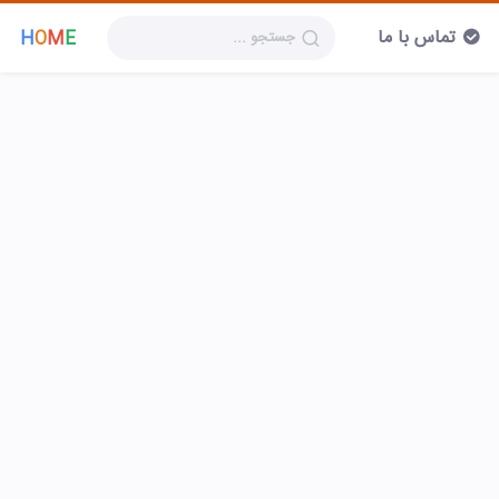
تماس با ما
H
O
M
E