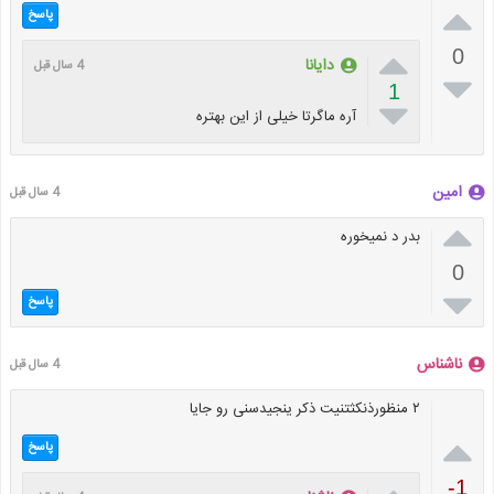

پاسخ

0
دایانا
4 سال قبل

1

آره ماگرتا خیلی از این بهتره
امین
4 سال قبل

بدر د نمیخوره
0

پاسخ
ناشناس
4 سال قبل
۲ منظورذنکثتنیت ذکر ینجیدسنی رو جایا

پاسخ
-1