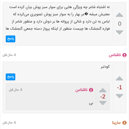
نه اشتباه شاعر چه ویژگی هایی برای سوار سبز پوش بیان کرده است

معنیش میشه �عر بهار را به سوار سبز پوش تصویری می‌کرده که
لباس به تن دارد و شالی از پروانه ها بر دوش دارد و منظور شاعر از
0
فواره گنجشک ها چیست منظور از اینکه پرواز دسته جمعی گنجشک ها

پاسخ
ناشناس
4 سال قبل
کودلبر

پاسخ

-1
ناشناس
4 سال قبل

-2

بی
سارينا
4 سال قبل