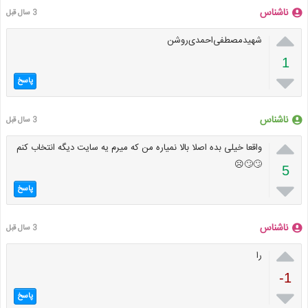
ناشناس
3 سال قبل

شهید‌مصطفی‌احمدی‌روشن
1

پاسخ
ناشناس
3 سال قبل

واقعا خیلی بده اصلا بالا نمیاره من که میرم یه سایت دیگه انتخاب کنم
🙄🙄☹️
5

پاسخ
ناشناس
3 سال قبل

را
-1

پاسخ