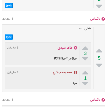

پاسخ
ناشناس
4 سال قبل
خیلی بده
پاسخ


طاها سیدی
3 سال قبل
3

5
جرا؟جرا؟جراااااا؟🌏


معصومه جلالي
4 سال قبل
1

جرا
ناشناس
4 سال قبل