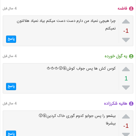
فاطمه
4 سال قبل

چرا هیچی نمیاد من دارم دست دست میکنم بیاد نمیاد هلالتون
نمیکنم
-1

پاسخ
یه گول خورده
4 سال قبل

کوس کش ها پس جواب کوش🤬😡🖕🖕🖕
1

پاسخ
هانیه شکرزاده
4 سال قبل

بیشعو را پس جوابو کدوم گوری خاک کردین🤬😡
بیشرفا
-1

پاسخ