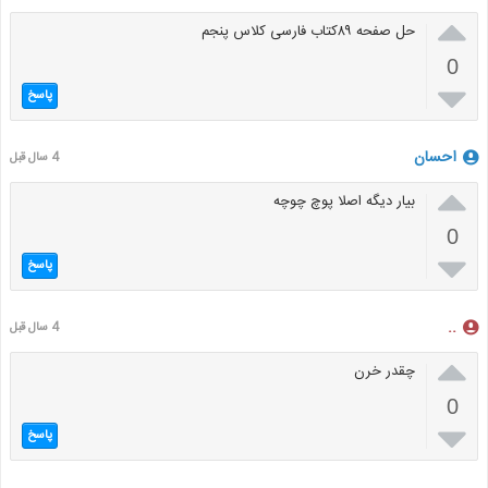

حل صفحه ۸۹کتاب فارسی کلاس پنجم
0

پاسخ
احسان
4 سال قبل

بیار دیگه اصلا پوچ چوچه
0

پاسخ
..
4 سال قبل

چقدر خرن
0

پاسخ