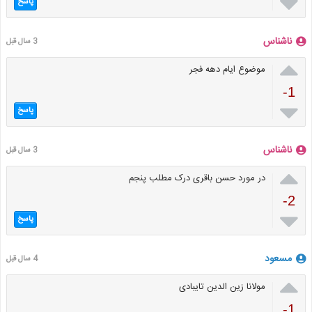

پاسخ
ناشناس
3 سال قبل

موضوع ایام دهه فجر
-1

پاسخ
ناشناس
3 سال قبل

در مورد حسن باقری درک مطلب پنجم
-2

پاسخ
مسعود
4 سال قبل

مولانا زین الدین تایبادی
-1