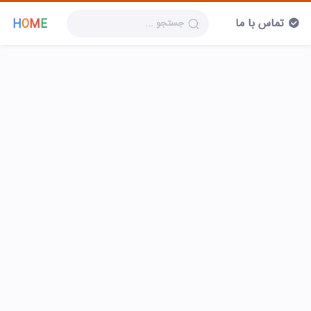
تماس با ما
H
O
M
E