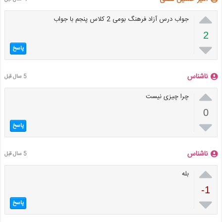

جواب درس آزاد فرهنگ بومی 2 کلاس پنجم با جواب
2

پاسخ
ناشناس
5 سال قبل

چرا چیزی نیست
0

پاسخ
ناشناس
5 سال قبل

بله
-1

پاسخ