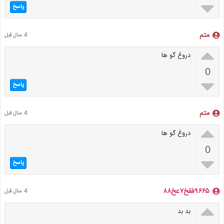

پاسخ
متم
4 سال قبل

دروغ گو ها
0

پاسخ
متم
4 سال قبل

دروغ گو ها
0

پاسخ
۹۶۶۵فقخ۷عخ۸۸
4 سال قبل

بد بد