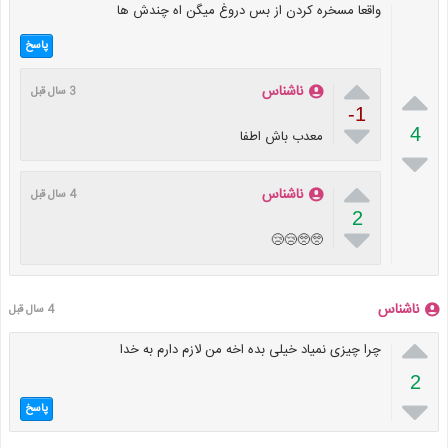
واقعا مسخره کردن از بس دروغ میگن اه چندش ها
پاسخ


ناشناس
3 سال قبل
-1

4
معدب باش اطفا


ناشناس
4 سال قبل
2

🥺🥺😢😢
ناشناس
4 سال قبل

چرا چیزی نمیاد خیلی بده اخه من لازم دارم به خدا
2

پاسخ