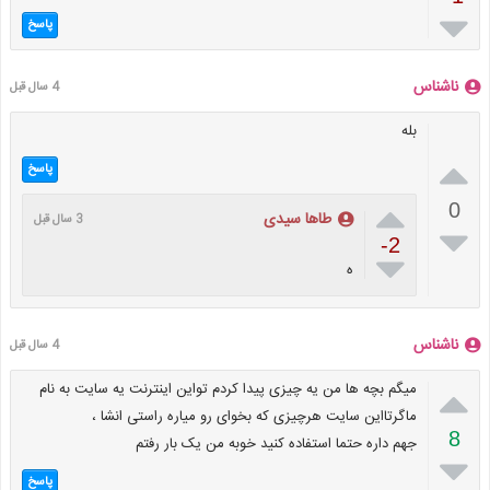

پاسخ
ناشناس
4 سال قبل
بله

پاسخ

0
طاها سیدی
3 سال قبل

-2

ه
ناشناس
4 سال قبل

میگم بچه ها من یه چیزی پیدا کردم تواین اینترنت یه سایت به نام
ماگرتااین سایت هرچیزی که بخوای رو میاره راستی انشا ،
8
جهم داره حتما استفاده کنید خوبه من یک بار رفتم

پاسخ