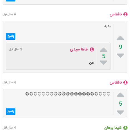
ناشناس
4 سال قبل
بدبد

پاسخ

9
طاها سیدی
3 سال قبل

5

عن
ناشناس
4 سال قبل

☹☹☹☹☹☹☹☹☹☹☹☹☹☹☹☹☹☹☹☹☹
5

پاسخ
شیما برهان
4 سال قبل