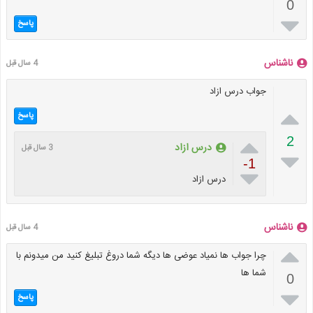
0

پاسخ
ناشناس
4 سال قبل
جواب درس ازاد

پاسخ

2
درس ازاد
3 سال قبل

-1

درس ازاد
ناشناس
4 سال قبل

چرا جواب ها نمیاد عوضی ها دیگه شما دروغ تبلیغ کنید من میدونم با
شما ها
0

پاسخ