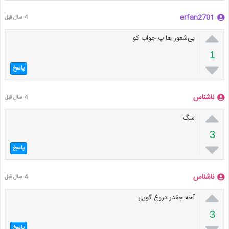
erfan2701
4 سال قبل

بی‌شعور ها پ جواب کو
1

پاسخ
ناشناس
4 سال قبل

سگ
3

پاسخ
ناشناس
4 سال قبل

آخه چقدر دروغ گویی
3
پاسخ