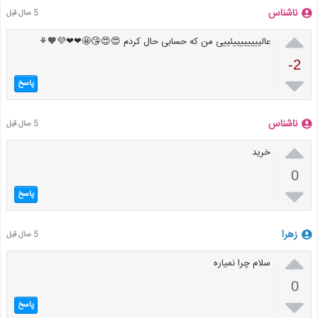
ناشناس
5 سال قبل

عالییییییییئییی من که حسابی حال کردم 😍😍😘🤩❤❤💜🧡⚘
-2

پاسخ
ناشناس
5 سال قبل

خرید
0

پاسخ
زهرا
5 سال قبل

سلام چرا نمیاره
0

پاسخ