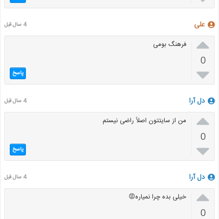
علی
4 سال قبل

فرهنگ بومی
0

پاسخ
دل آرا
4 سال قبل

من از سایتتون اصلاً راضی نیستم
0

پاسخ
دل آرا
4 سال قبل

خیلی بده چرا نمیاره😡
0