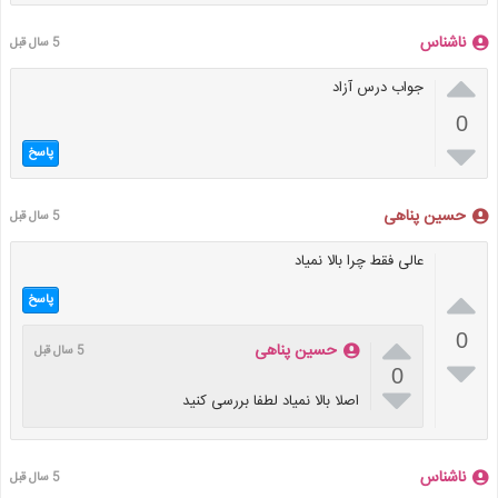
ناشناس
5 سال قبل

جواب درس آزاد
0

پاسخ
حسین پناهی
5 سال قبل
عالی فقط چرا بالا نمیاد

پاسخ

0
حسین پناهی
5 سال قبل

0

اصلا بالا نمیاد لطفا بررسی کنید
ناشناس
5 سال قبل