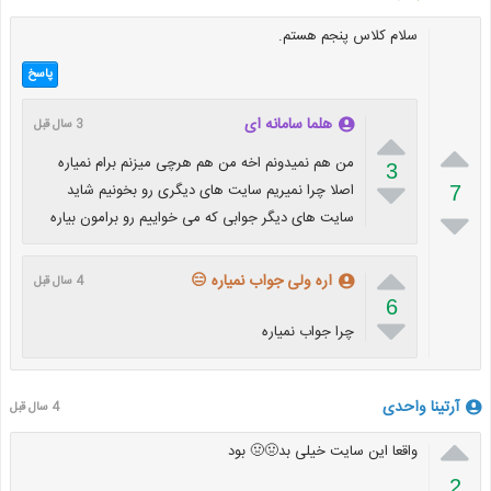
سلام کلاس پنجم هستم.
پاسخ
هلما سامانه ای
3 سال قبل


من هم نمیدونم اخه من هم هرچی میزنم برام نمیاره
3

اصلا چرا نمیریم سایت های دیگری رو بخونیم شاید
7

سایت های دیگر جوابی که می خواییم رو برامون بیاره

اره ولی جواب نمیاره 😑
4 سال قبل
6

چرا جواب نمیاره
آرتینا واحدی
4 سال قبل

واقعا این سایت خیلی بد🤢🤢 بود
2