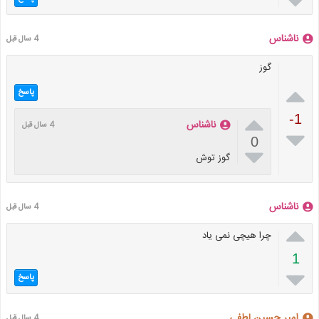

ناشناس
4 سال قبل
گوز

پاسخ

-1
ناشناس
4 سال قبل

0

گوز توش
ناشناس
4 سال قبل

چرا هیچی نمی یاد
1

پاسخ
امیر حسین لطفی
4 سال قبل