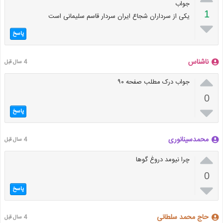
جواب
1
یکی از سرداران شجاع ایران سردار قاسم سلیمانی است

پاسخ
ناشناس
4 سال قبل

جواب درک مطلب صفحه ۹۰
0

پاسخ
محمدسینانوری
4 سال قبل

چرا نیومد دروغ گوها
0

پاسخ
حاج محمد سلطانی
4 سال قبل