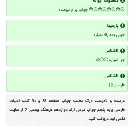
معصومه اروانه
😣😣😣😣😣😣😣😣 جواب برام نیومده
پارمیدا
خیلی بده بالا نمیاره
ناشناس
چرا نمیاره 🥴🥴😭
ناشناس
فارسی 12
درست و نادرست درک مطلب جواب صفحه ۸۹ و ۹۰ کتاب ادبیات
فارسی پایه پنجم جواب درس آزاد دوازدهم فرهنگ بودمی 2 از سایت
نکس لود دریافت کنید.