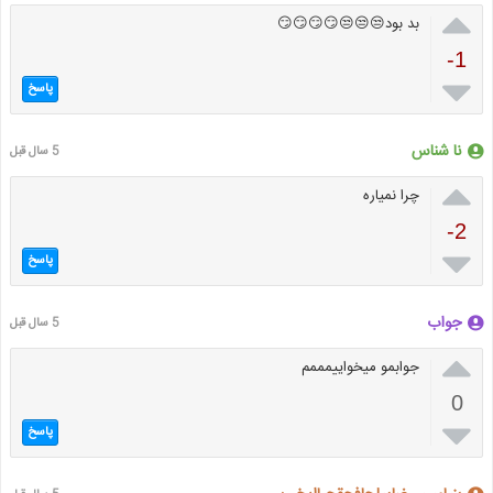

بد بود😒😒😒😏😏😏😏
-1

پاسخ
نا شناس
5 سال قبل

چرا نمیاره
-2

پاسخ
جواب
5 سال قبل

جوابمو میخواییمممم
0

پاسخ