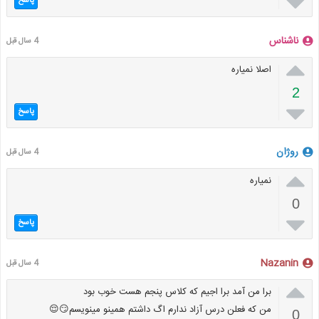

پاسخ
ناشناس
4 سال قبل

اصلا نمیاره
2

پاسخ
روژان
4 سال قبل

نمیاره
0

پاسخ
Nazanin
4 سال قبل

برا من آمد برا اجیم که کلاس پنجم هست خوب بود
من که فعلن درس آزاد ندارم اگ داشتم همینو مینویسم😏😌
0