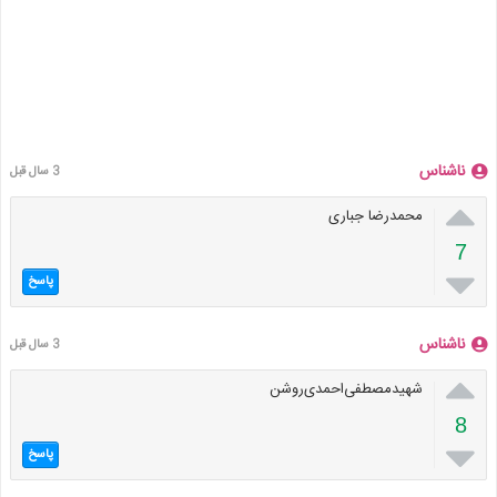
ناشناس
3 سال قبل

محمدرضا جباری
7

پاسخ
ناشناس
3 سال قبل

شهید‌مصطفی‌احمدی‌روشن
8

پاسخ