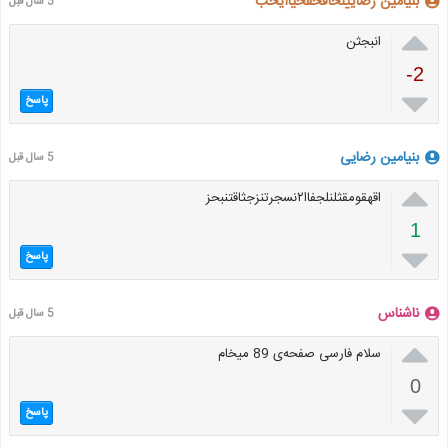
بنیامین رضاییلحافحقحیاایخب
5 سال قبل

انبجثن
-2

پاسخ
بنیامین رضایی
5 سال قبل

اقهقومقثلنلجفاا۲نسجرتنزجثاقتنبحز
1

پاسخ
ناشناس
5 سال قبل

سلام فارسی صفحه‌ی 89 میخام
0

پاسخ