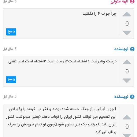
الهه متولی
5 سال قبل

چرا جواب ۴ را نگفتید
0

پاسخ
نویسنده
5 سال قبل

درست ونادرست ۱ اشتباه است۲درست است۳اشتباه است ایلیا ثقفی
0

پاسخ
نویسنده
5 سال قبل
1چون ایرانیان از جنگ خسته شده بودند و فکر می کردند با پذیرفتن

این تصمیم می توانند کشور ایران را نجات دهند2یعنی سرنوشت کشور
ایران باید با پرتاب یک تیر معلوم شود3چون او تمام نیرویش را صرف
0
پرتاب تیر کرد
