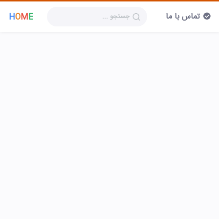
تماس با ما
H
O
M
E