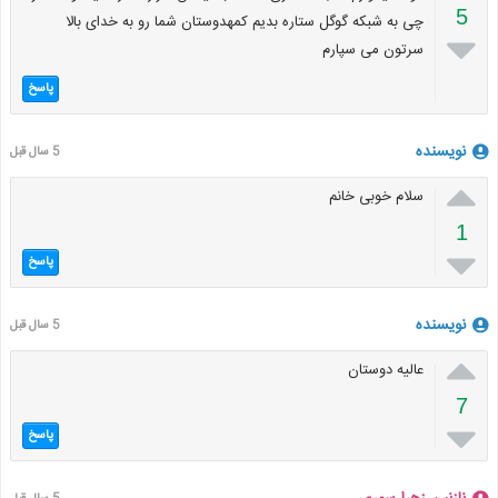
5
چی به شبکه گوگل ستاره بدیم کمهدوستان شما رو به خدای بالا

سرتون می سپارم
پاسخ
نویسنده
5 سال قبل

سلام خوبی خانم
1

پاسخ
نویسنده
5 سال قبل

عالیه دوستان
7

پاسخ