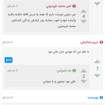

امیر محمد فریدونی
5 سال قبل

من خیلی دوست دارم که همه به درس الاقه داشته باشند
4

وآینده خودرا خوب بسازند ودر ارامش زندگی کنندامیر
محمد فریدونی
مریم جمالزهی
5 سال قبل
به نظر من که مهدی جان عالی بود

پاسخ

7
بله باسپاس
5 سال قبل

2

عالی بود ممنون و با سپاس
نویسنده
5 سال قبل