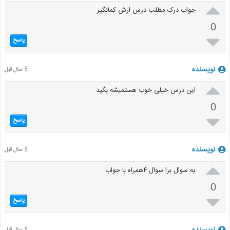

جواب درک مطلب درس ارش کمانگیر
0

پاسخ
نویسنده
5 سال قبل

این درس خیلی خوب هستمیشه بگید
0

پاسخ
نویسنده
5 سال قبل

یه سوال برا سوال ۴همراه با جواب
0

پاسخ
نویسنده
5 سال قبل