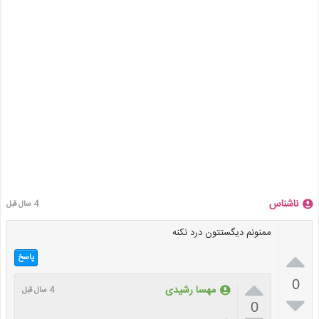
ناشناس
4 سال قبل
ممنونم دیگستتون درد نکنه

پاسخ

0
مهسا رشیدی
4 سال قبل

0