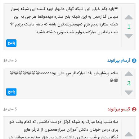
🌹باید بگم خیلی این شبکه گوگل عالیهاز تهیه کننده این شبکه بسیار

سپاس گذارممن به این شبکه پنج ستاره میدمواقعا هر چی به این
شبکه ستاره بدیم بازم کمهممنونیادتون باشه که باهم ماسک بزنیم 🌹
1
شب یلداتون مبارکامیدوارم شب خوبی داشته باشید

پاسخ
آرسام بیرانوند
5 سال قبل

سلام پیشاپیش یلدا مبارکنظر من عالی بوددددددد😀😀😁😄😁😁😁
😁😁
3

پاسخ
گیسو بیرانوند
5 سال قبل
سلامشب یلدا مبارک به شبکه گوگل دوست داشتنی که تمام وقت شو

برای درس خوندن دانش آموزان میزارهممنون از کارگر های
گوگلامیدوارم شب محشری داشته باشیدمن هزار ستاره میدمواقعا هر