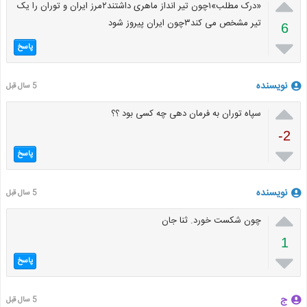

«درک مطلب»۱چون تیر انداز ماهری داشتند۲مرز ایران و توران را یک
تیر مشخص می کند۳چون ایران پیروز شود
6

پاسخ
نویسنده
5 سال قبل

سپاه توران به فرمان دهی چه کسی بود ؟؟
-2

پاسخ
نویسنده
5 سال قبل

چون شکست خورد. ثنا جان
1

پاسخ
ج
5 سال قبل