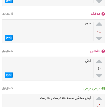

پاسخ
عدخک
5 سال قبل

سلام
-1

پاسخ
ناشناس
5 سال قبل

آرش
0

پاسخ
مرسی مرسی
5 سال قبل

آرش کمانگیر صفحه ۵۸ درست و نادرست
-1