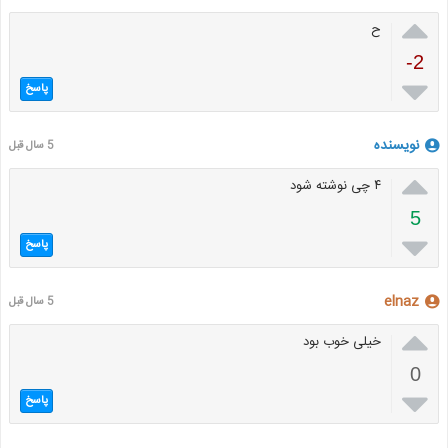

ح
-2

پاسخ
نویسنده
5 سال قبل

۴ چی نوشته شود
5

پاسخ
elnaz
5 سال قبل

خیلی خوب بود
0

پاسخ