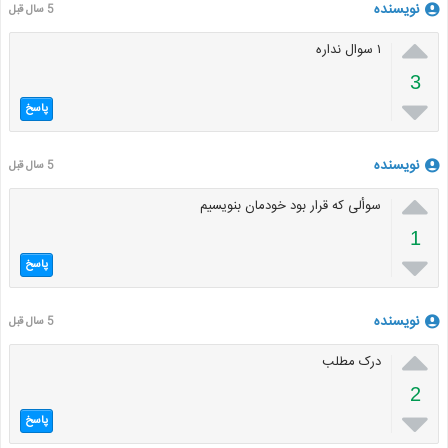
نویسنده
5 سال قبل

۱ سوال نداره
3

پاسخ
نویسنده
5 سال قبل

سوألی که قرار بود خودمان بنویسیم
1

پاسخ
نویسنده
5 سال قبل

درک مطلب
2

پاسخ