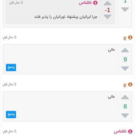

1
ناشناس
5 سال قبل

-1

چرا ایرانیان پیشنهاد تورانیان را پذیر فتند
چ
5 سال قبل

عالی
9

پاسخ
چ
5 سال قبل

عالی
8

پاسخ
ناشناس
5 سال قبل