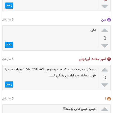

پاسخ
من
5 سال قبل

عالی
0

پاسخ
امیر محمد فریدونی
5 سال قبل

من خیلی دوست دارم که همه به درس الاقه داشته باشند وآینده خودرا
خوب بسازند ودر ارامش زندگی کنند
0

پاسخ
ا
5 سال قبل

خیلی خیلی عالی بود🙏🏻