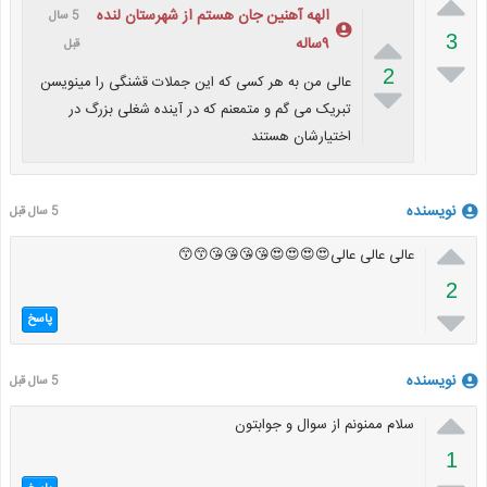

الهه آهنین جان هستم از شهرستان لنده
5 سال

3
۹ساله
قبل

2
عالی من به هر کسی که این جملات قشنگی را مینویسن

تبریک می گم و متمعنم که در آینده شغلی بزرگ در
اختیارشان هستند
نویسنده
5 سال قبل

عالی عالی عالی😍😍😍😍😘😘😘😘😙😙
2

پاسخ
نویسنده
5 سال قبل

سلام ممنونم از سوال و جوابتون
1