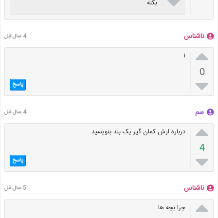

بکنه
ناشناس
4 سال قبل

۱
0

پاسخ
سم
4 سال قبل

درباره ارش کمان گیر یک بند بنویسید
4

پاسخ
ناشناس
5 سال قبل

چرا بچه ها