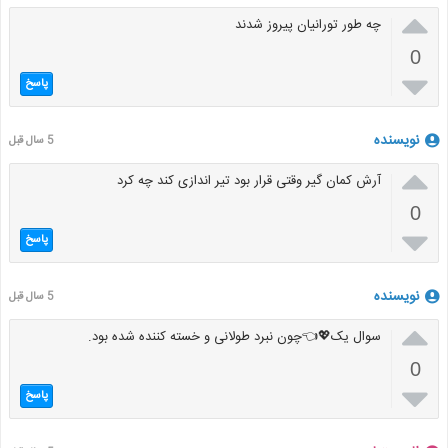

چه طور تورانیان پیروز شدند
0

پاسخ
نویسنده
5 سال قبل

آرش کمان گیر وقتی قرار بود تیر اندازی کند چه کرد
0

پاسخ
نویسنده
5 سال قبل

سوال یک💖👈چون نبرد طولانی و خسته کننده شده بود.
0

پاسخ