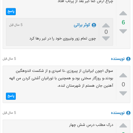
چراغ آرش کما گیر بعد از پرتاب افتاد

پاسخ

6
کوثر براتی
5 سال قبل

0

چون تمام زور ونیروی خود را در تیر رها کرد
نویسنده
5 سال قبل

سوال ۱چون ایرانیان از پیروزی ،نا امیدی و از شکست اندوهگین
بودند،و روزگار سختی بود،و همچنین با تورانیان آشتی کردن من الهه
0
آهنین جان هستم از شهرستان لنده،

پاسخ
نویسنده
5 سال قبل

درک مطلب درس شش چهار