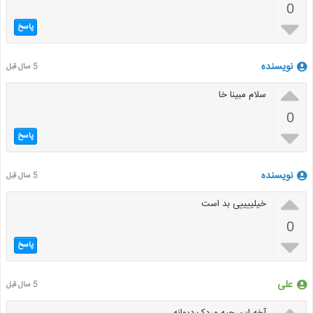
0

پاسخ
نویسنده
5 سال قبل

سلام مبینا خا
0

پاسخ
نویسنده
5 سال قبل

خیلییییی بد است
0

پاسخ
علی
5 سال قبل

آخه این چیه مردک دیوانه