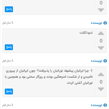
0

پاسخ
نویسنده
5 سال قبل

تدودککلت
0

پاسخ
نویسنده
5 سال قبل

1- چرا ایرانیان پیشنهاد تورانیان را پذیرفتند؟- چون ایرانیان از پیروری
ناامیدی و از شکست اندوهگین بودند و روزگار سختی بود و همچنین با
0
تورانیان آشتی کردند.

پاسخ
نویسنده
5 سال قبل