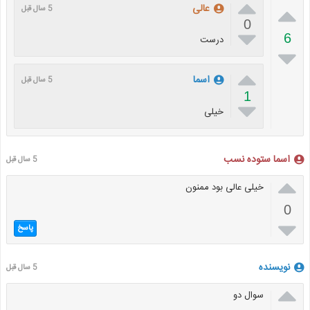


عالی
5 سال قبل
0

6
درست


اسما
5 سال قبل
1

خیلی
اسما ستوده نسب
5 سال قبل

خیلی عالی بود ممنون
0

پاسخ
نویسنده
5 سال قبل

سوال دو