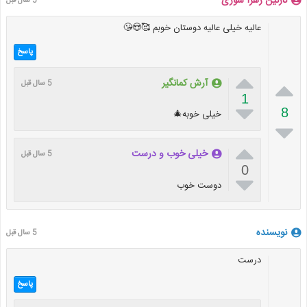
نازنین زهرا سوری
5 سال قبل
عالیه خیلی عالیه دوستان خوبم 🥰😍😘
پاسخ


آرش کمانگیر
5 سال قبل
1

8
خیلی خوبه🎄


خیلی خوب و درست
5 سال قبل
0

دوست خوب
نویسنده
5 سال قبل
درست
پاسخ