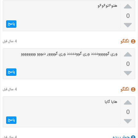

هتو۶تو۶و۶و
0

پاسخ
لگلگو
4 سال قبل

وری گووووودددد وری گووددددد وری گوووور دبووو وووووووو
0

پاسخ
لگلگو
4 سال قبل

هایا گایا
0

پاسخ
جواب بده
4 سال قبل