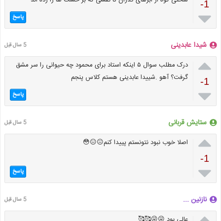
سختی کوه از ابرهای گذران تا نقشی که بر خشت ها را زده اند
-1

پاسخ
شیدا عابدینی
5 سال قبل

درک مطلب سوال ۵ اینکه استاد برای محمود چه حیوانی را سر مشق
گرفت؟ آهو .شییدا عابدینی هستم کلاس پنجم
-1

پاسخ
ستایش قربانی
5 سال قبل

اصلا خوب نبود نتونستم پییدا کنم😐😑😳
-1

پاسخ
نازنین ...
5 سال قبل

عالی بود 😜😜🥰🥰