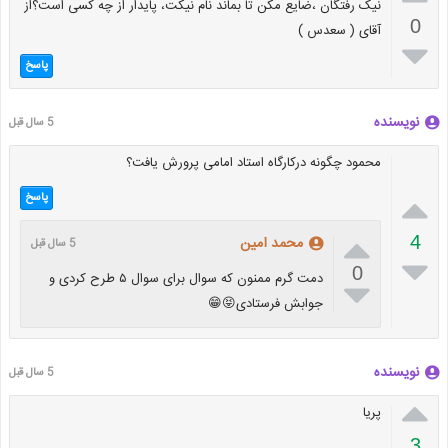
نیک رفتگان ،ضایع مکن تا بماند نام نیکت، پایدار از چه کسی است؟از
0
آقای ( سعدس )

پاسخ
نویسنده
5 سال قبل
محمود چگونه درکارگاه استاد امامی پرورش یافت؟

پاسخ

4
محمد امین
5 سال قبل

0
دمت گرم ممنون که سوال برای سوال ۵ طرح کردی و

جوابش فرستادی😝😁
نویسنده
5 سال قبل

پریا
3