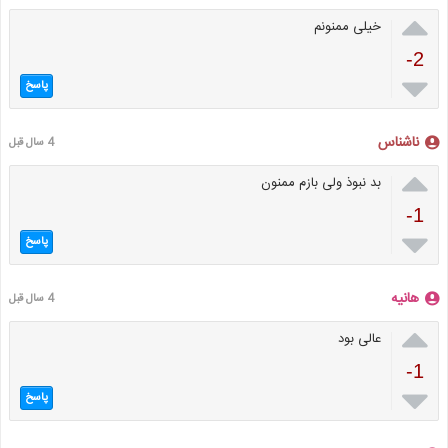

خیلی ممنونم
-2

پاسخ
ناشناس
4 سال قبل

بد نبوذ ولی بازم ممنون
-1

پاسخ
هانیه
4 سال قبل

عالی بود
-1

پاسخ