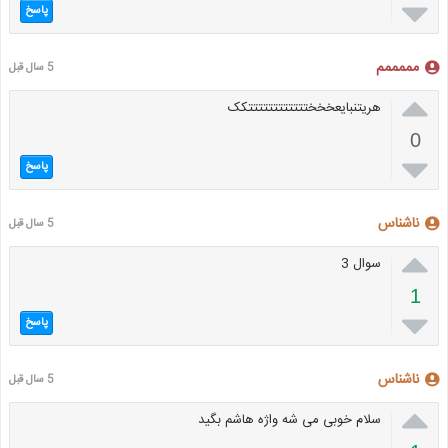

پاسخ
مممممم
5 سال قبل

هریتنبایعخخختتتتتتتتتتتتکک
0

پاسخ
ناشناس
5 سال قبل

سوال 3
1

پاسخ
ناشناس
5 سال قبل

سلام خوبی می شه واژه هاشم بگید