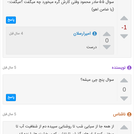
سوال ۵۵-مادر محمود وقتی کارش گره میخورد چه میگفت ؟میگفت:-
(یا ضامن اهو)

پاسخ
-1


امیرارسلان
4 سال قبل
0

درست
نویسنده
5 سال قبل

سوال پنج چی میشه؟
0

پاسخ
ناشناس
5 سال قبل

از همه جا از سیایی شب تا روشنایی سپیده دم از شفافیت آب تا