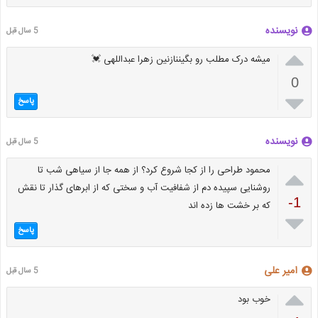
نویسنده
5 سال قبل

میشه درک مطلب رو بگیننازنین زهرا عبداللهی 💓
0

پاسخ
نویسنده
5 سال قبل

محمود طراحی را از کجا شروع کرد؟ از همه جا از سیاهی شب تا
روشنایی سپیده دم از شفافیت آب و سختی که از ابرهای گذار تا نقش
-1
که بر خشت ها زده اند

پاسخ
امیر علی
5 سال قبل

خوب بود