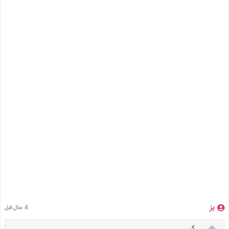
بز
4 سال قبل

کر