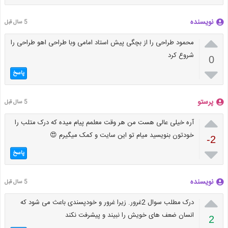
نویسنده
5 سال قبل

محمود طراحی را از بچگی پیش استاد امامی وبا طراحی اهو طراحی را
شروع کرد
0

پاسخ
پرستو
5 سال قبل

آره خیلی عالی هست من هر وقت معلمم پیام میده که درک متلب را
خودتون بنویسید میام تو این سایت و کمک میگیرم 😍
-2

پاسخ
نویسنده
5 سال قبل

درک مطلب سوال 2غرور. زیرا غرور و خودپسندی باعث می شود که
انسان ضعف های خویش را نبیند و پیشرفت نکند
2