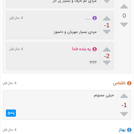

مردی کم حرف و بسیار پر کار


0
.....
4 سال قبل

-1

مردی بسیار مهربان و دلسوز

یه بنده خدا
4 سال قبل
-2

؟؟؟؟
ناشناس
4 سال قبل

خیلی ممنونم
-1

پاسخ
بهناز
4 سال قبل