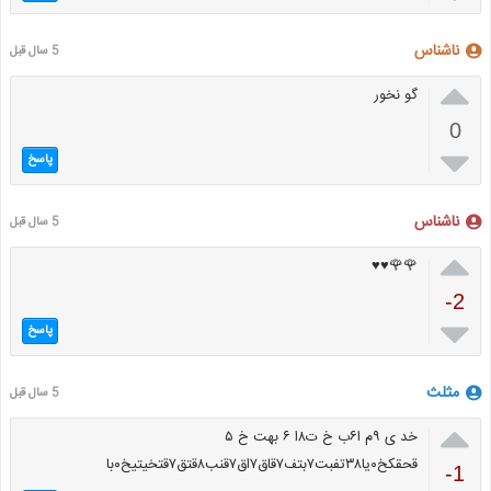
ناشناس
5 سال قبل

گو نخور
0

پاسخ
ناشناس
5 سال قبل

🌹🌹♥♥
-2

پاسخ
مثلث
5 سال قبل

خد ی ۹م ا۶ب خ ت۸ا ۶ بهت خ ۵
قحقکخ۰یا۳۸تفبت۷بتف۷قاق۷اق۷قنب۸قتق۷قتخیتیخ۰با
-1