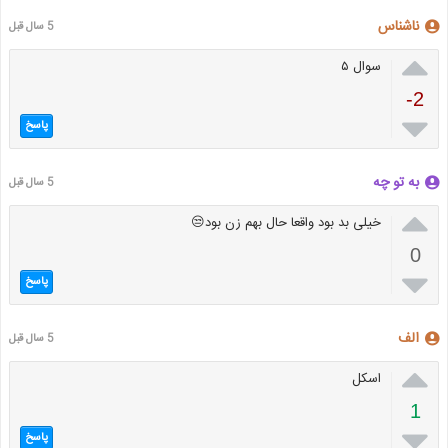
ناشناس
5 سال قبل

سوال ۵
-2

پاسخ
به تو چه
5 سال قبل

خیلی بد بود واقعا حال بهم زن بود😒
0

پاسخ
الف
5 سال قبل

اسکل
1

پاسخ