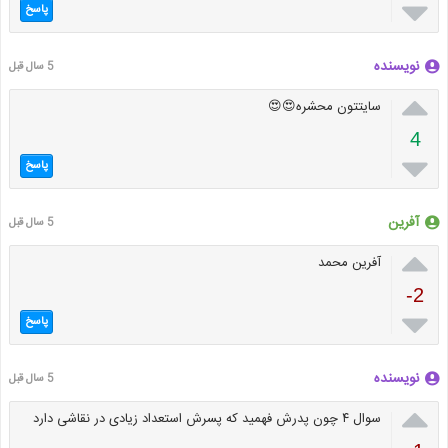

پاسخ
نویسنده
5 سال قبل

سایتتون محشره😍😍
4

پاسخ
آفرین
5 سال قبل

آفرین محمد
-2

پاسخ
نویسنده
5 سال قبل

سوال ۴ چون پدرش فهمید که پسرش استعداد زیادی در نقاشی دارد