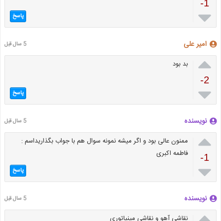
-1

پاسخ
امیر علی
5 سال قبل

بد بود
-2

پاسخ
نویسنده
5 سال قبل

ممنون عالى بود و اگر ميشه نمونه سوال هم با جواب بگذاريداسم :
فاطمه اكبرى
-1

پاسخ
نویسنده
5 سال قبل

نقاشی آهو و نقاشی مینیاتوری