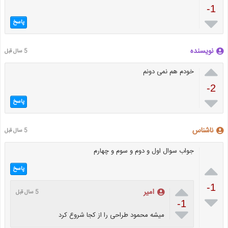
-1

پاسخ
نویسنده
5 سال قبل

خودم هم نمی دونم
-2

پاسخ
ناشناس
5 سال قبل
جواب سوال اول و دوم و سوم و چهارم

پاسخ

-1
امیر
5 سال قبل

-1

میشه محمود طراحی را از کجا شروع کرد