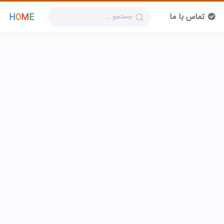
تماس با ما
H
O
M
E