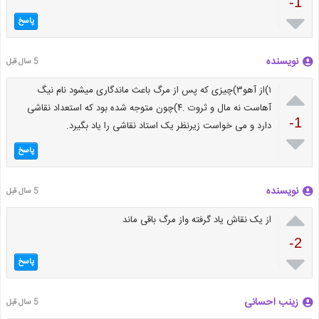
-1

پاسخ
نویسنده
5 سال قبل

۱)از آهو۳)چیزی که پس از مرگ باعث ماندگاری میشود نام نیگ
آهاست نه مال و ثروت .۴)چون متوجه شده بود که استعداد نقاشی
-1
دارد و می خواست زیرنظر یک استاد نقاشی را یاد بگیرد.

پاسخ
نویسنده
5 سال قبل

از یک نقاش یاد گرفته واز مرگ باقی ماند
-2

پاسخ
زینب احسانی
5 سال قبل