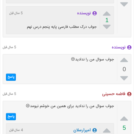


نویسنده
5 سال قبل
1

جواب درک مطلب فارسی پایه پنجم درس نهم
نویسنده
5 سال قبل

جواب سوال من را ندادید😒
0

پاسخ
فاطمه حسینی
5 سال قبل
جواب سوال من را ندادید برای همین من خوشم نیومد😒

پاسخ

5
امیرارسلان
4 سال قبل