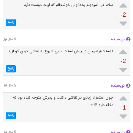

سلام من نمیدونم بخدا ولی خوشحالم که اینجا دوست دارم
-2

پاسخ
نویسنده
5 سال قبل

۱ استاد فرشچیان در پیش استاد امامی شروع به نقاشی کردن کردازیتا
-2

پاسخ
نویسنده
5 سال قبل

چون استعداد زیادی در نقاشی داشت و پدرش متوجه شده بود که
علاقه دارد 💛✨
-1

پاسخ
نویسنده
5 سال قبل