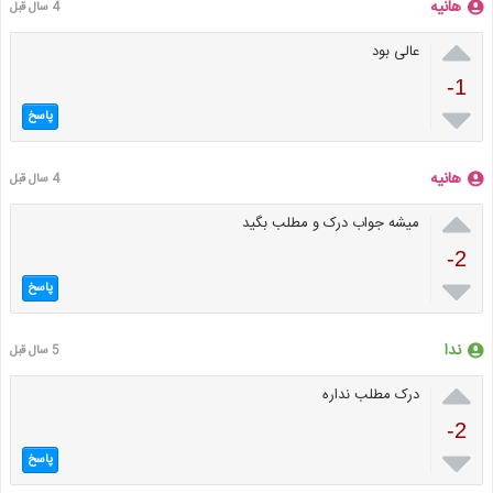
هانیه
4 سال قبل

عالی بود
-1

پاسخ
هانیه
4 سال قبل

میشه جواب درک و مطلب بگید
-2

پاسخ
ندا
5 سال قبل

درک مطلب نداره
-2

پاسخ