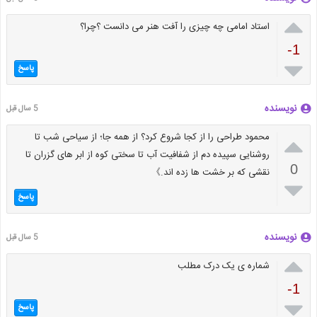

استاد امامی چه چیزی را آفت هنر می دانست ؟چرا؟
-1

پاسخ
نویسنده
5 سال قبل

محمود طراحی را از کجا شروع کرد؟ از همه جا؛ از سیاحی شب تا
روشنایی سپیده دم از شفافیت آب تا سختی کوه از ابر های گزران تا
0
نقشی که بر خشت ها زده اند.》

پاسخ
نویسنده
5 سال قبل

شماره ی یک درک مطلب
-1

پاسخ