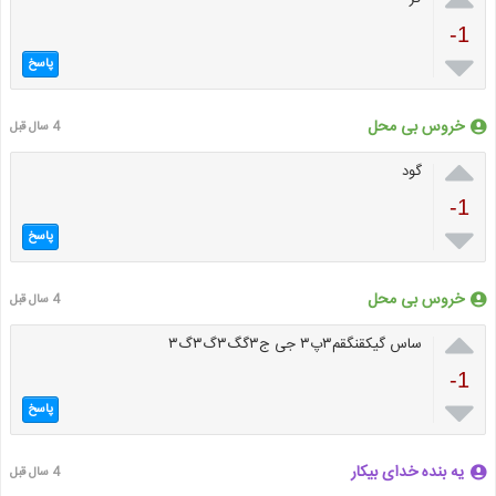
-1

پاسخ
خروس بی محل
4 سال قبل

گود
-1

پاسخ
خروس بی محل
4 سال قبل

ساس گیکقنگقم۳پ۳ جی ج۳گگ۳گ۳گ۳
-1

پاسخ
یه بنده خدای بیکار
4 سال قبل