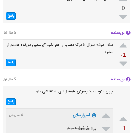
0

پاسخ
نویسنده
5 سال قبل

سلام میشه سوال 5 درک مطلب را هم بگید ؟یاسمین دوزنده هستم از
مشهد
-1

پاسخ
نویسنده
5 سال قبل
چون متوجه بود پسرش علاقه زیادی به نقا شی دارد
پاسخ


امیرارسلان
4 سال قبل
-1

-1
بیاااا👍👍👍🖕🖕🖕