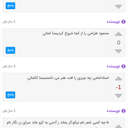

پاسخ
نویسنده
5 سال قبل

محمود طراحی را از کجا شروع کردیسنا کمالی
0

پاسخ
نویسنده
5 سال قبل

استادامامی چه چیزی را افت هنر می دانستیسنا ککمالی
-1

پاسخ
نویسنده
5 سال قبل

۵-چه کسی شعر نام نیکو،گر بماند ز آدمی به کزو ماند سرای زر نگار نام