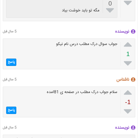

0

مگه تو باید خوشت بیاد
نویسنده
5 سال قبل

جواب سوال درک مطلب درس نام نیکو
1

پاسخ
ناشناس
5 سال قبل

سلام جواب درک مطلب در صفحه ی 81امده
-1

پاسخ
نویسنده
5 سال قبل