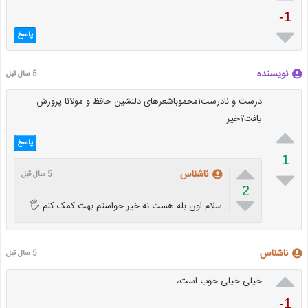
-1

پاسخ
نویسنده
5 سال قبل
درست و نادرست۱محموباشعرهای دلنشین حافظ و مولانا پرورش
یافت؟خیر

پاسخ
1


ناشناس
5 سال قبل
2

سلام اون بله هست نه خیر خواستم بهت کمک کنم 🖐
ناشناس
5 سال قبل

خیلی خیلی خوب است،
-1