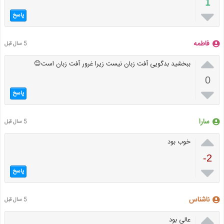
1

پاسخ
فاطمه
5 سال قبل

ببخشید بدگویی آفت زبان نیست زیرا غرور آفت زبان است😊
0

پاسخ
سارا
5 سال قبل

خوب بود
-2

پاسخ
ناشناس
5 سال قبل

عالی بود