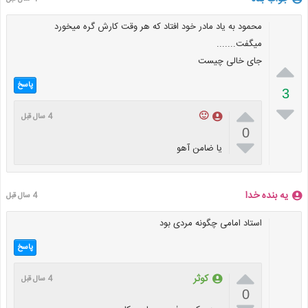
محمود به یاد مادر خود افتاد که هر وقت کارش گره میخورد
میگفت.......
جای خالی چیست

پاسخ
3


🙂
4 سال قبل
0

یا ضامن آهو
یه بنده خدا
4 سال قبل
استاد امامی چگونه مردی بود
پاسخ

کوثر
4 سال قبل
0