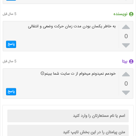
نویسنده
5 سال قبل

به خاطر یکسان بودن مدت زمان حرکت وضعی و انتقالی
0

پاسخ
بیتا
5 سال قبل

خودمم نمیدونم میخوام از ت سایت شما ببینم😑
0

پاسخ