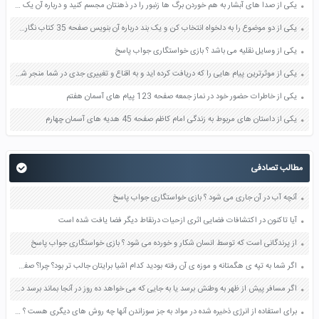
یکی از صدا های آبشار به هم خوردن برگ ها زنبور را در ذهنتان مجسم کنید و درباره آن یک بند بنویسید صفحه 11 نگارش پنجم
یکی از دو موضوع را به دلخواه انتخاب کن و یک بند درباره آن بنویس صفحه 35 کتاب نگارش فارسی سوم
یکی از وسایل نقلیه می باشد ؟ بازی خواستگاری جواب پاسخ
یکی از موثرترین پیام هایی را که دریافت کرده اید و به اقناع و تغییری جدی در شما منجر شده است برسی کنید و علت این تاثیر گذاری قابل توجه را بنویسید صفحه 52 تفکر و سواد رسانه ای دهم
یکی از خاطرات حضور خود در نماز جمعه صفحه 123 پیام های آسمان هفتم
یکی از داستان های مربوط به زندگی امام کاظم صفحه 45 هدیه های آسمان چهارم
مطالب تصادفی
آنچه آب در آن جاری می شود ؟ بازی خواستگاری جواب پاسخ
آیا تاکنون در اکتشافات فضایی اثری ازحیات درنقاط دیگر فضا یافت شده است
از پرندگانی است که توسط انسان شکار و خورده می شود ؟ بازی خواستگاری جواب پاسخ
اگر شما به تپه ی هگمتانه و موزه ی آن رفته بودید کدام اشیا برایتان جالب تر بود؟ چرا؟ صفحه 50 مطالعات اجتماعی چهارم
اگر مسافر پیش از ظهر به وطنش برسد یا به جایی که می خواهد ده روز در آنجا بماند برسد در چه صورتی باید روزه بگیرد و در چه صورتی نباید روزه بگیرد صفحه 131 دین و زندگی دهم
برای استفاده از انرژی ذخیره شده در مواد به جز سوزاندن آنها چه روش های دیگری هست ؟ صفحه 19 علوم هشتم