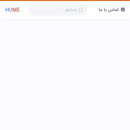
تماس با ما
H
O
M
E