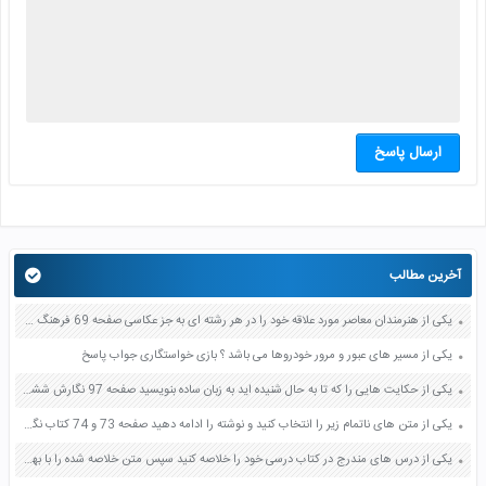
ارسال پاسخ
آخرین مطالب
یکی از هنرمندان معاصر مورد علاقه خود را در هر رشته ای به جز عکاسی صفحه 69 فرهنگ و هنر نهم
یکی از مسیر های عبور و مرور خودروها می باشد ؟ بازی خواستگاری جواب پاسخ
یکی از حکایت هایی را که تا به حال شنیده اید به زبان ساده بنویسید صفحه 97 نگارش ششم دبستان
یکی از متن های ناتمام زیر را انتخاب کنید و نوشته را ادامه دهید صفحه 73 و 74 کتاب نگارش فارسی پنجم دبستان
یکی از درس های مندرج در کتاب درسی خود را خلاصه کنید سپس متن خلاصه شده را با بهره گیری از روش های دسته بندی نمودار جدول نقشه مفهومی نشان دهید صفحه 118 نگارش یازدهم