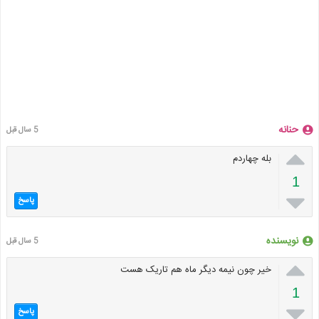
حنانه
5 سال قبل

بله چهاردم
1

پاسخ
نویسنده
5 سال قبل

خیر چون نیمه دیگر ماه هم تاریک هست
1

پاسخ