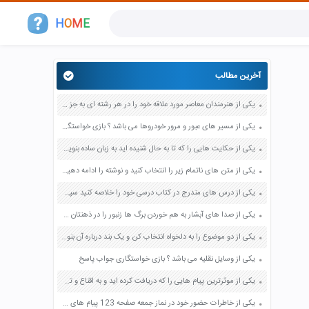
H
O
M
E
آخرین مطالب
یکی از هنرمندان معاصر مورد علاقه خود را در هر رشته ای به جز عکاسی صفحه 69 فرهنگ و هنر نهم
یکی از مسیر های عبور و مرور خودروها می باشد ؟ بازی خواستگاری جواب پاسخ
یکی از حکایت هایی را که تا به حال شنیده اید به زبان ساده بنویسید صفحه 97 نگارش ششم دبستان
یکی از متن های ناتمام زیر را انتخاب کنید و نوشته را ادامه دهید صفحه 73 و 74 کتاب نگارش فارسی پنجم دبستان
یکی از درس های مندرج در کتاب درسی خود را خلاصه کنید سپس متن خلاصه شده را با بهره گیری از روش های دسته بندی نمودار جدول نقشه مفهومی نشان دهید صفحه 118 نگارش یازدهم
یکی از صدا های آبشار به هم خوردن برگ ها زنبور را در ذهنتان مجسم کنید و درباره آن یک بند بنویسید صفحه 11 نگارش پنجم
یکی از دو موضوع را به دلخواه انتخاب کن و یک بند درباره آن بنویس صفحه 35 کتاب نگارش فارسی سوم
یکی از وسایل نقلیه می باشد ؟ بازی خواستگاری جواب پاسخ
یکی از موثرترین پیام هایی را که دریافت کرده اید و به اقناع و تغییری جدی در شما منجر شده است برسی کنید و علت این تاثیر گذاری قابل توجه را بنویسید صفحه 52 تفکر و سواد رسانه ای دهم
یکی از خاطرات حضور خود در نماز جمعه صفحه 123 پیام های آسمان هفتم