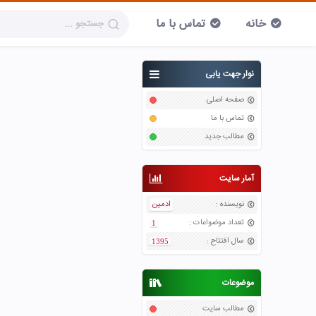
خانه
تماس با ما
نوار جهت یابی
صفحه اصلی
تماس با ما
مطالب جدید
آمار سایت
نویسنده
:
ادمین
تعداد موضواعات
:
1
سال افتتاح
:
1395
موضوعات
مطالب سایت