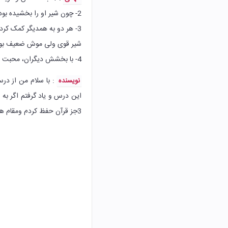
2- چون شیر او را بخشیده بود و نکشته بود.
3- هر دو به همدیگر کمک کردند.
شیر قوی ولی موش ضعیف بود
4- با بخشش دیگران، محبت و وفاداری او را به دست می آورید. در واقع کمک به دیگران کمک به خود است.
: با سلام من از در
نویسنده
این درس و یاد گرفتم اگر به
3جز قرآن حفظ کردم ومقام هم آوردم جز30 جز29.