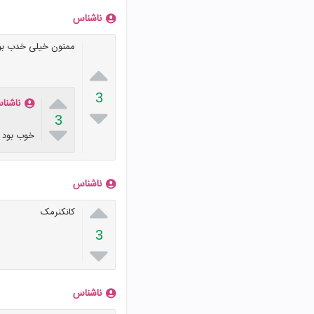
ناشناس
ممنون خیلی خدب بود


3
ناشنا

3

خوب بود ع
ناشناس

کانکنرمک
3

ناشناس