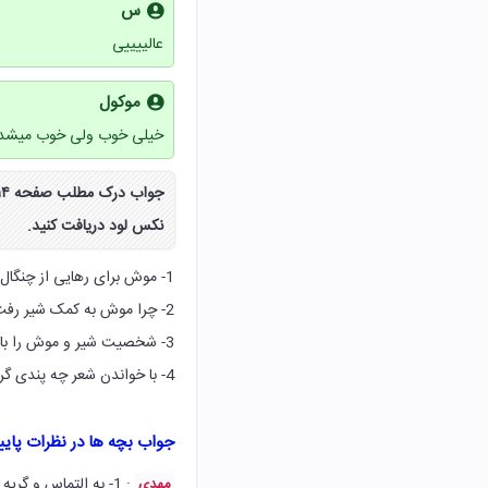
س
عالییییی
موکول
خیلی خوب ولی خوب میشد ت
نکس لود دریافت کنید.
1- موش برای رهایی از چنگال شیر چه کرد؟
2- چرا موش به کمک شیر رفت؟
3- شخصیت شیر و موش را با هم مقایسه کنید و شباهت ها و تفاوت های آنها را بیان کنید.
4- با خواندن شعر چه پندی گرفتید؟
جواب بچه ها در نظرات پای
: 1- به التماس و گریه کردن افتاد.
مهدی