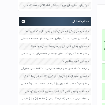
یکی از داستان های مربوط به زندگی امام کاظم صفحه 45 هدیه های آسمان چهارم
مطالب تصادفی
آیا در محل زندگی شما مراکز خریدی وجود دارند که بتوان گفت موجب عرضه بهتر کالا یا خدمات شده اند و بهره وری در توزیع را بالا برده اند؟ درباره آنها توضیح دهید صفحه 164 مطالعات اجتماعی نهم
آیا پیشرو بودن در پذیرش نوآوری های رسانه ای همیشه مثبت است چرا صفحه 101 تفکر و سواد رسانه ای دهم
=
ماجرای زندانی شدن علی لهراسبی رضا صادقی سینا سرلک + علت جزئیات
با توجه به شکل پوشش های موجود در جامعه برای پسران و دختران بگویید که کدامیک از آنها عفت افراد را بیشتر تضمین می کند؟ صفحه 141 دین و زندگی دهم
بیماری کمبود ویتامین ث
ترکیه به کدام کشور ها و دریاها دسترسی دارد؟ افغانستان چطور؟ صفحه 104 مطالعات اجتماعی ششم
توضیح دهید از چه زمانی باید فراگیری تکالیف شرعی را آغاز کرد؟ چرا؟ صفحه 96 پیام های آسمان هفتم
تفاوت وبگاه هایی که با https شروع می شوند با سایر وبگاه ها در چیست صفحه 45 کار و فناوری هشتم
جمله های زیر را کامل کنید شهید همچون شهدا چون کوه های شهدا همیشه صفحه 69 کتاب نگارش ششم
جواب درس سیزدهم آزاد فرهنگ بومی 2 صفحه 90 و 91 فارسی ششم