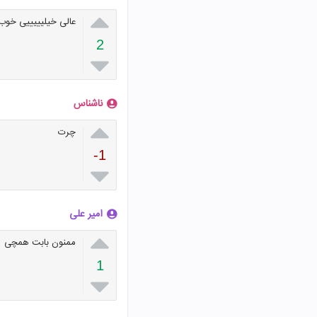

عالی خیلیییییی خوب 
2

ناشناس

چرت
-1

امیر علی

ممنون بابت همچی
1
