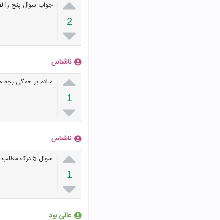

جواب سوال پنج را 
2

ناشناس

سلام بر همگی بچه ه
1

ناشناس

سوال 5 درک مطلب
1

عالی بود