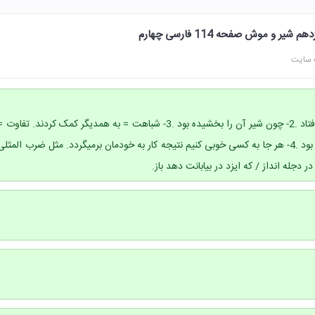
و موش صفحه 114 فارسی چهارم
 سایت
1- به التماس و گریه کردن افتاد .2- چون شیر آن را بخشیده بود .3- شباهت = به همدیگر کمک کردند. تفاوت 
شیر قوی ولی موش ضعیف بود .4- هر جا به کسی خوبی کنیم نتیجه کار به خودمان برمیگردد. مثل ضرب المثلی
 دجله انداز / که ایزد در بیابانت دهد باز.