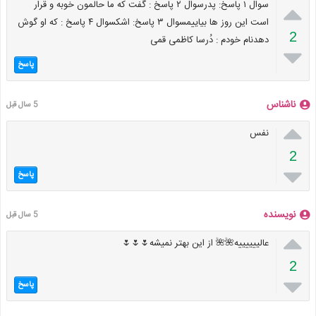

سوال ۱ پاسخ: پدرسوال ۲ پاسخ : گفت که ما حالمون خوبه و قرار
است این روز ها بیاییمسوال ۳ پاسخ: اشکسوال ۴ پاسخ : که او گوش
2
دهدنام خودم : دُرسا کاظمی قمی

پاسخ
ناشناس
5 سال قبل

نفس
2

پاسخ
نویسنده
5 سال قبل

عالییییییه🌺🌺 از این بهتر نمیشه🌷🌷🌷
2

پاسخ