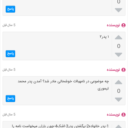
0

پاسخ
نویسنده
5 سال قبل

۱ پدر۲
0

پاسخ
نویسنده
5 سال قبل

چه موضوعی در نامهبااث خوشحالی مادر شد؟ آمدن پدر محمد
تیموری
0

پاسخ
نویسنده
5 سال قبل

1-پدر خانواده2-برگشتن پدر3-اشک4-چون باران میخواست نامه را