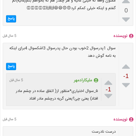

ممنون واقعا که خیلی عالیه و هر چقدر هم که بخواهم بگم(عالیه)کم
گفتم و اینکه خیلی کمکم کرد😍😍😄😄🙌🙌👏👏👏👏👏
0

پاسخ
نویسنده
5 سال قبل
سوال 1پدرسوال 2خوب بودن حال پدرسوال 3اشکسوال 4برای اینکه
به نامه گوش دهد

پاسخ
-1

ملیکارادمهر
5 سال قبل

-1
۵_سوال اختیاری*منظور از( اتفاق ساده در چشم مادر

افتاد) یعنی چی؟یعنی گریه درچشم مادر افتاد
نویسنده
5 سال قبل
درست نادرست