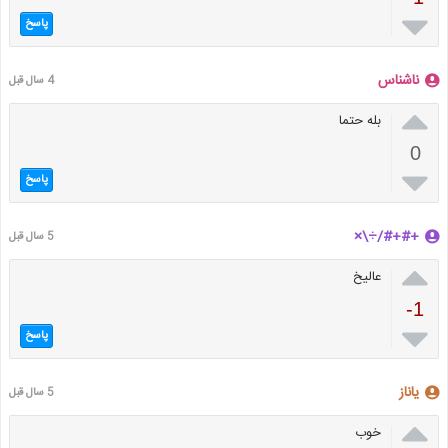

پاسخ
ناشناس
4 سال قبل

بله حتما
0

پاسخ
+#+#/÷\×
5 سال قبل

عالیخ
-1

پاسخ
یاناز
5 سال قبل

خوب