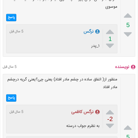
موسوی

پاسخ
5


نرگس
5 سال قبل
1

۱_پدر
نویسنده
5 سال قبل
منظور از( اتفاق ساده در چشم مادر افتاد) یعنی چی؟یعنی گریه درچشم
مادر افتاد
پاسخ

نرگس کاظمی
5 سال قبل
-2


به نظرم جواب درسته
5