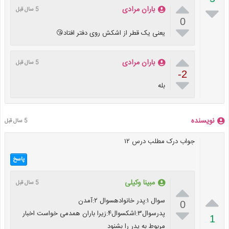


باران مرادی
5 سال قبل
0

یعنی یک قطر از اشکش روی دفتر افتاد😘

باران مرادی
5 سال قبل
-2

بله
نویسنده
5 سال قبل
جواب درک مطلب درس ۱۲
پاسخ
مبینا وکیلی
5 سال قبل


سوال ۱:پدر خانوادهسوال ۲:آمدن
0

پدرسوال۳:اشکسوال۴:زیرا باران همدمی خواست اخبار
1
مربوط به پدر را بشنود