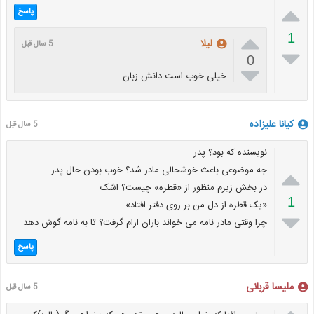

پاسخ

1
لیلا
5 سال قبل

0

خیلی خوب است دانش زبان
کیانا علیزاده
5 سال قبل
نویسنده که بود؟ پدر

جه موضوعی باعث خوشحالی مادر شد؟ خوب بودن حال پدر
در بخش زیرم منظور از «قطره» چیست؟ اشک
1
«یک قطره از دل من بر روی دفتر افتاد»

چرا وقتی مادر نامه می خواند باران ارام گرفت؟ تا به نامه گوش دهد
پاسخ
ملیسا قربانی
5 سال قبل