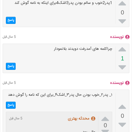

1پدر2خوب و سالم بودن پدر3اشک4برای اینکه به نامه گوش کند
0

پاسخ
نویسنده
5 سال قبل

چراکلمه های آمدرفت دویدند بلانمودار
1

پاسخ
نویسنده
5 سال قبل
۱_ پدر۲_خوب بودن حال پدر۳_اشک۴_برای این که نامه را گوش دهد

پاسخ

0
محدثه بهتری
5 سال قبل

0
