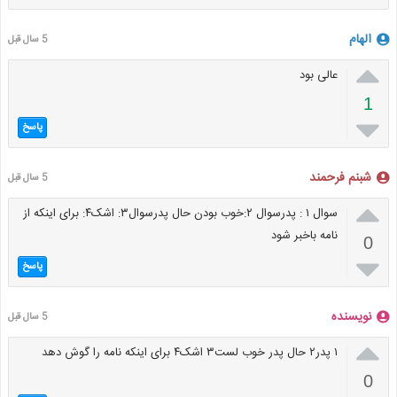
الهام
5 سال قبل

عالی بود
1

پاسخ
شبنم فرحمند
5 سال قبل

سوال ۱ : پدرسوال ۲:خوب بودن حال پدرسوال۳: اشک۴: برای اینکه از
نامه باخبر شود
0

پاسخ
نویسنده
5 سال قبل

۱ پدر۲ حال پدر خوب لست۳ اشک۴ برای اینکه نامه را گوش دهد
0