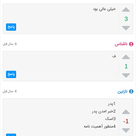

خیلی عالی بود
3

پاسخ
ناشناس
4 سال قبل

ف
1

پاسخ
نازنین
4 سال قبل
1پدر

2خبر امدن پدر
3اسک
-1
4منظور آهمیت نامه
