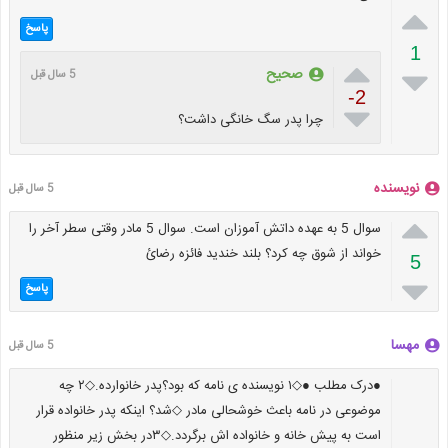

پاسخ
1


صحیح
5 سال قبل
-2

چرا پدر سگ خانگی داشت؟
نویسنده
5 سال قبل

سوال 5 به عهده داتش آموزان است. سوال 5 مادر وقتی سطر آخر را
خواند از شوق چه کرد؟ بلند خندید فائزه رضائ
5

پاسخ
مهسا
5 سال قبل
●درک مطلب ●◇۱ نویسنده ی نامه که بود؟پدر خانوارده.◇۲ چه
موضوعی در نامه باعث خوشحالی مادر ◇شد؟ اینکه پدر خانواده قرار
است به پیش خانه و خانواده اش برگردد.◇۳در بخش زیر منظور