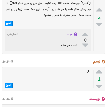
از”قطره” چیست؟اشک.◇(( یک قطره از دل من بر روی دفتر افتاد))◇۴

چرا وقتی مادر نامه را خواند باران آرام و ◇بی صدا ماند؟زیرا باران هم
میخواست اخبار مربوط به پدر را بشنود
2

پاسخ

مهسا
5 سال قبل
0

اسمم مهسائه
تبسم
5 سال قبل

عالی
1

پاسخ
نویسنده
5 سال قبل