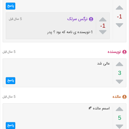

پاسخ

-1
نرگس سرلک
5 سال قبل

-1

1-نویسنده ی نامه که بود ؟ پدر
نویسنده
5 سال قبل

عالی شد
3

پاسخ
مائده
5 سال قبل

اسمم مائده 🍂
5

پاسخ