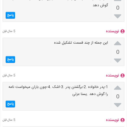
گوش دهد
0

پاسخ
نویسنده
5 سال قبل

این جمله از چند قسمت تشکیل شده
0

پاسخ
نویسنده
5 سال قبل

1-پدر خانواده .2-برگشتن پدر .3-اشک .4-چون باران میخواست نامه
را گوش دهد .یسنا عزتی
0

پاسخ
نویسنده
5 سال قبل