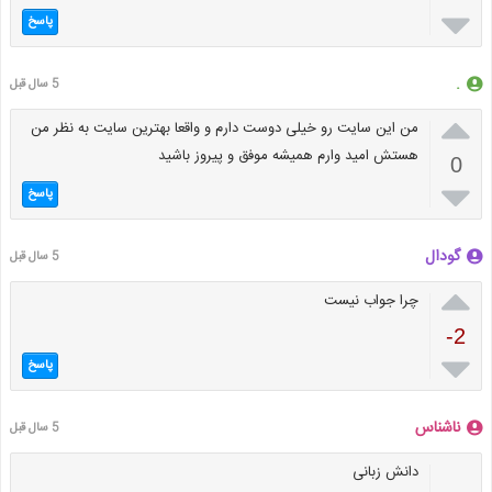

پاسخ
.
5 سال قبل

من این سایت رو خیلی دوست دارم و واقعا بهترین سایت به نظر من
هستش امید وارم همیشه موفق و پیروز باشید
0

پاسخ
گودال
5 سال قبل

چرا جواب نیست
-2

پاسخ
ناشناس
5 سال قبل
دانش زبانی