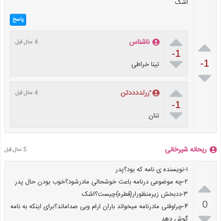
اشک
پاسخ


ناشناس
4 سال قبل
-1

-1
تینا خراطی


ّررلددددتن
4 سال قبل
-1

تنان
ریحانه شیرخانی
5 سال قبل
۱-نویسنده ی نامه که بود؟پدر

۲-چه موضوعی درنامه باعث خوشحالی مادرشود؟خوب بودن حال پدر
۳-ددبخش زیرمنظورار(قطره)چیست؟اشک
0
۴-چراوقتی مادرنامه میخواند باران ارام وبی صداماند؟برای اینکه به نامه

گوش دهد