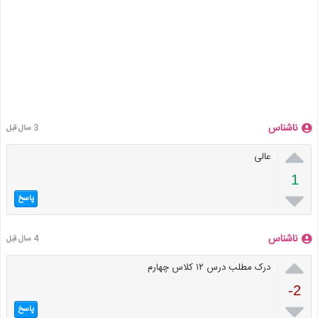
ناشناس
3 سال قبل

عالی
1

پاسخ
ناشناس
4 سال قبل

درک مطلب درس ۱۲ کلاس چهارم
-2

پاسخ