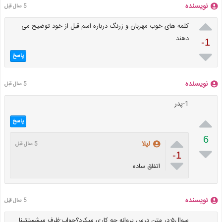
نویسنده
5 سال قبل

کلمه های خوب مهربان و زرنگ درباره اسم قبل از خود توضیح می
دهند
-1

پاسخ
نویسنده
5 سال قبل
1-پدر

پاسخ

6
لیلا
5 سال قبل

-1

اتفاق ساده
نویسنده
5 سال قبل
سوال۵:در متن درس پروانه چه کاری میکرد؟جواب:ظرف میشستتینا