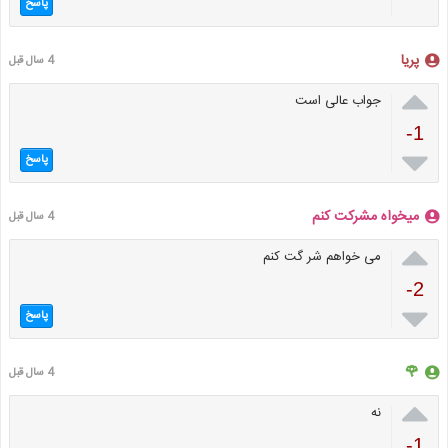
پاسخ
پریا
4 سال قبل

جواب عالی است
-1

پاسخ
میخواه مشرکت کنم
4 سال قبل

می خواهم شر گت کنم
-2

پاسخ
🌹
4 سال قبل

نه
-1