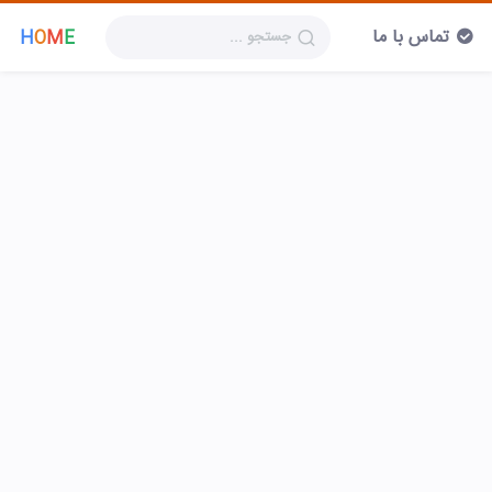
تماس با ما
H
O
M
E