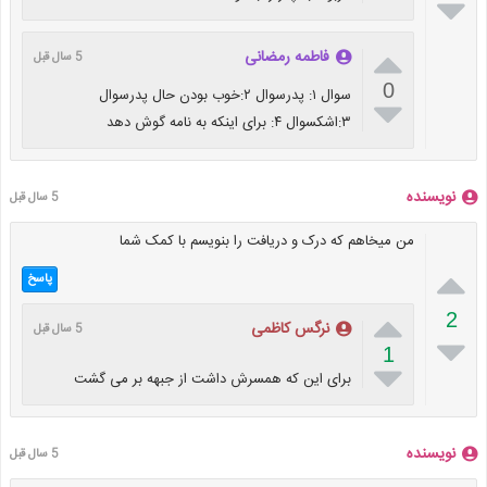


فاطمه رمضانی
5 سال قبل
0
سوال ۱: پدرسوال ۲:خوب بودن حال پدرسوال

۳:اشکسوال ۴: برای اینکه به نامه گوش دهد
نویسنده
5 سال قبل
من میخاهم که درک و دریافت را بنویسم با کمک شما

پاسخ

2
نرگس کاظمی
5 سال قبل

1

برای این که همسرش داشت از جبهه بر می گشت
نویسنده
5 سال قبل