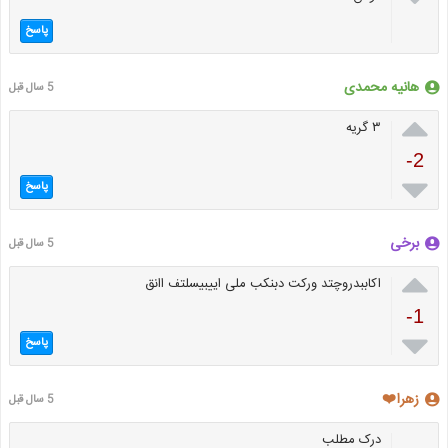
پاسخ
هانیه محمدی
5 سال قبل

۳ گریه
-2

پاسخ
برخی
5 سال قبل

اکاببدروچتد ورکت دبنکب ملی اییبیسلتف اانق
-1

پاسخ
زهرا❤️
5 سال قبل
درک مطلب