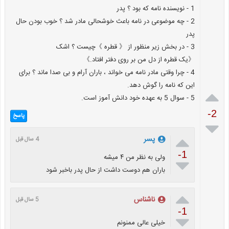
1 - نویسنده نامه که بود ؟ پدر
2 - چه موضوعی در نامه باعث خوشحالی مادر شد ؟ خوب بودن حال
پدر
3 - در بخش زیر منظور از 《 قطره 》چیست ؟ اشک
《یک قطره از دل من بر روی دفتر افتاد.》
4 - چرا وقتی مادر نامه می خواند ، باران آرام و بی صدا ماند ؟ برای
این که نامه را گوش دهد.

5 - سوال 5 به عهده خود دانش آموز است.
-2
پاسخ


پسر
4 سال قبل
-1
ولی به نظر من ۴ میشه

باران هم دوست داشت از حال پدر باخبر شود

ناشناس
5 سال قبل
-1

خیلی عالی ممنونم