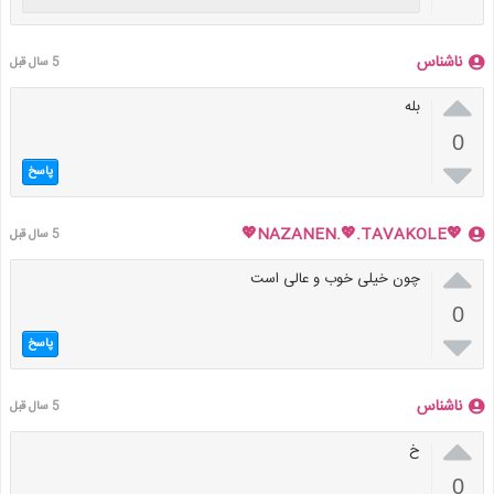
ناشناس
5 سال قبل

بله
0

پاسخ
💖NAZANEN.💖.TAVAKOLE💖
5 سال قبل

چون خیلی خوب و عالی است
0

پاسخ
ناشناس
5 سال قبل

خ
0