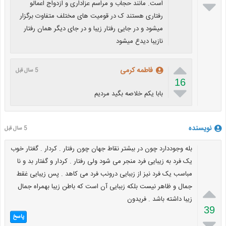

است. مانند حجاب و مراسم عزاداری و ازدواج اعمالو
رفتاری هستند ک در قومیت های مختلف متفاوت برگزار
میشود و در جایی رفتار زیبا و در جای دیگر همان رفتار
نازیبا دیدع میشود

فاطمه کرمی
5 سال قبل
16

بابا یکم خلاصه بگید مردیم
نویسنده
5 سال قبل
بله وجوددارد چون در ببشتر نقاط جهان چون رفتار . کردار . گغتار خوب
یک فرد به زیبایی فرد منجر می شود ولی رفتار . کردار و گفتار بد و نا
مباسب یک فرد نیز از زببایی درونب فرد می کاهد . پس زیبایی غقط
جمال و ظاهر نیست بلکه زببایی آن است که باطن زیبا بهمراه جمال

زیبا داشته باشد . فریدون
39
پاسخ
