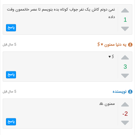

نمی دونم کاش یک نفر جواب کوتاه بده بنویسم تا عصر خانممون وقت
داده
1

پاسخ
یه دنیا ممنون ♥🖇
5 سال قبل

🖇♥
3

پاسخ
نویسنده
5 سال قبل

ممنون 🙏
-2

پاسخ