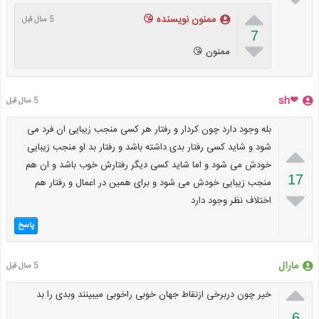

ممنون نویسنده 😘
5 سال قبل
7

ممنون 😘
❤sh
5 سال قبل
بله وجود دارد چون کردار و رفتار هر کسی منجب زیبایی ان فرد می

شود و شاید کسی رفتار بدی داشته باشد و رفتار بد او منجب زیبایی
خودش می شود و اما شاید کسی دیگر رفتارش خوب باشد و ان هم
17
منجب زیبایی خودش می شود و برای همین در اعمال و رفتار هم

اختلاف نظر وجود دارد
پاسخ
مارال
5 سال قبل

خیر چون دربرخی ازنقاط جهان خوبی راخوبی میبینند وبدی را بد
6