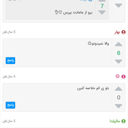

7

برو از مامانت بپرس 🙂👌
بهار
5 سال قبل

والا نمیدونم😐
6

پاسخ
😐
5 سال قبل

باو ی کم خلاصه کنین
0

پاسخ
ماتیلدا
5 سال قبل