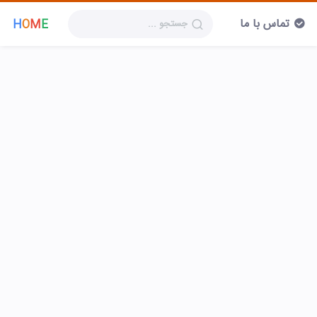
تماس با ما
H
O
M
E