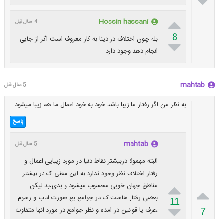


Hossin hassani
4 سال قبل
8
بله چون اختلاف در دینا به کار معروف است اگر از جایی

انجام دهد وجود دارد
mahtab
5 سال قبل
به نظر من اگر رفتار ما زیبا باشد خود به خود اعمال ما هم زیبا میشود
پاسخ
mahtab
5 سال قبل
البته مهمولا دربیشتر نقاط دنیا در مورد زیبایی اعمال و
رفتار اختلاف نظر وجود ندارد به این معنی ک در بیشتر

مناطق جهان خوبی محسوب میشود و بدی،بد لیکن

بعضی رفتار هاست ک در جوامع بع صورت اداب و رسوم
11

،عرف یا قوانین در امده و نظر جوامع در مورد انها متفاوت
7