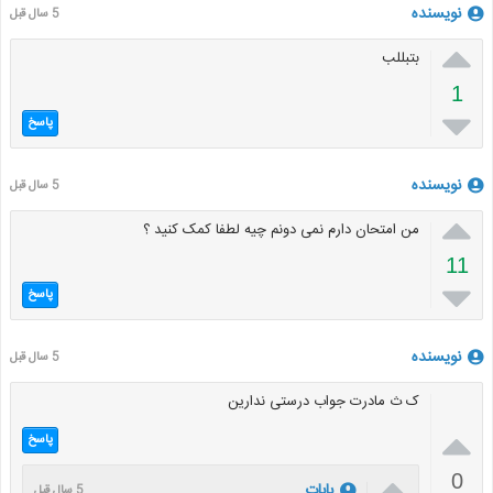
نویسنده
5 سال قبل

بتبللب
1

پاسخ
نویسنده
5 سال قبل

من امتحان دارم نمی دونم چیه لطفا کمک کنید ؟
11

پاسخ
نویسنده
5 سال قبل
ک ث مادرت جواب درستی ندارین

پاسخ

0
بابات
5 سال قبل