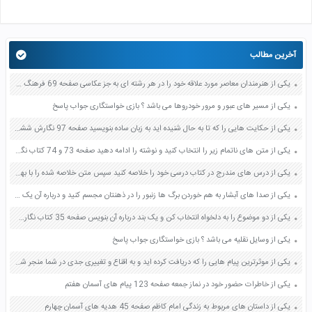
آخرین مطالب
یکی از هنرمندان معاصر مورد علاقه خود را در هر رشته ای به جز عکاسی صفحه 69 فرهنگ و هنر نهم
یکی از مسیر های عبور و مرور خودروها می باشد ؟ بازی خواستگاری جواب پاسخ
یکی از حکایت هایی را که تا به حال شنیده اید به زبان ساده بنویسید صفحه 97 نگارش ششم دبستان
یکی از متن های ناتمام زیر را انتخاب کنید و نوشته را ادامه دهید صفحه 73 و 74 کتاب نگارش فارسی پنجم دبستان
یکی از درس های مندرج در کتاب درسی خود را خلاصه کنید سپس متن خلاصه شده را با بهره گیری از روش های دسته بندی نمودار جدول نقشه مفهومی نشان دهید صفحه 118 نگارش یازدهم
یکی از صدا های آبشار به هم خوردن برگ ها زنبور را در ذهنتان مجسم کنید و درباره آن یک بند بنویسید صفحه 11 نگارش پنجم
یکی از دو موضوع را به دلخواه انتخاب کن و یک بند درباره آن بنویس صفحه 35 کتاب نگارش فارسی سوم
یکی از وسایل نقلیه می باشد ؟ بازی خواستگاری جواب پاسخ
یکی از موثرترین پیام هایی را که دریافت کرده اید و به اقناع و تغییری جدی در شما منجر شده است برسی کنید و علت این تاثیر گذاری قابل توجه را بنویسید صفحه 52 تفکر و سواد رسانه ای دهم
یکی از خاطرات حضور خود در نماز جمعه صفحه 123 پیام های آسمان هفتم
یکی از داستان های مربوط به زندگی امام کاظم صفحه 45 هدیه های آسمان چهارم