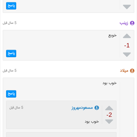

پاسخ
زینب
5 سال قبل

خوبع
-1

پاسخ
میلاد
5 سال قبل
خوب بود
پاسخ

مسعودمهروز
5 سال قبل
-2

خوب بود