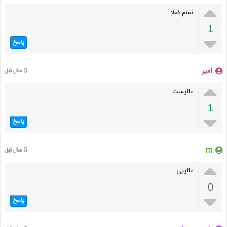

نمنم فعلا
1

پاسخ
امیر
5 سال قبل

عالیست
1

پاسخ
m
5 سال قبل

عالییی
0

پاسخ