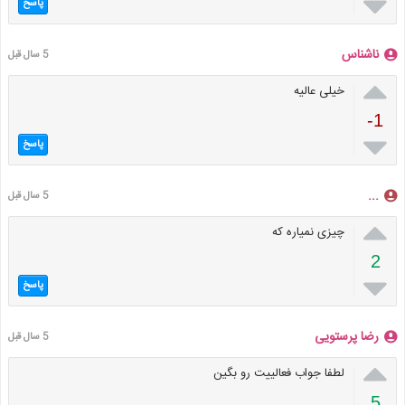

پاسخ
ناشناس
5 سال قبل

خیلی عالیه
-1

پاسخ
...
5 سال قبل

چیزی نمیاره که
2

پاسخ
رضا پرستویی
5 سال قبل

لطفا جواب فعالییت رو بگین
5