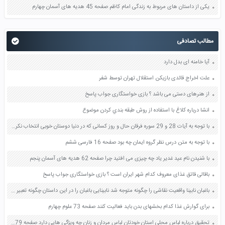
یکی از داستان های مربوط به زندگی امام کاظم صفحه 45 هدیه های آسمان چهارم
مطالب تصادفی
آیا خامنه ای بدل دارد
علت اخراج قائدی بازیکن استقلال تهران توسط شفر
از هنرهای دستی می باشد ؟ بازی خواستگاری جواب پاسخ
انشا درباره کلاغ با استفاده از روش طبقه بندي كردن موضوع
با توجه به آیات 28 و 29 سوره فرقان حال و روز کسانی که در دنیا دوستان خوبی انتخاب نکرده اند را بیان کنید صفحه 93 پیام های آسمان نهم
با توجه به متن درس نظر گروه ایمان چه بود صفحه 16 فارسی ششم
با شنیدن نام عید غدیر یاد چه چیزی می افتید چرا صفحه 62 هدیه های آسمان پنجم
باقالی قاتق غذای معروف کدام شهر ایران است ؟ بازی خواستگاری جواب پاسخ
باغبان نابینا واقعیت نقاشی را چگونه متوجه شد نابینایی باغبان را در این داستان چگونه تعبیر می کنید صفحه 13 تفکر و سبک زندگی هشتم
برای گوارش غذا کدام بخشهای بدن باید فعالیت کنند صفحه 73 علوم چهارم
تحقیق درباره لباس محلی استان خودتان لباس مردان و زنان چه ویژگی هایی دارد صفحه 79 هدیه های آسمان ششم