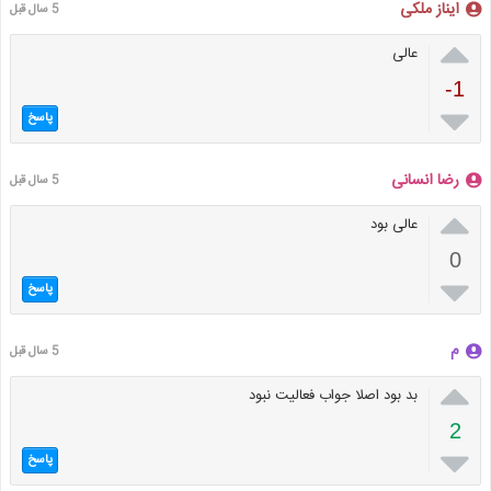
ایناز ملکی
5 سال قبل

عالی
-1

پاسخ
رضا انسانی
5 سال قبل

عالی بود
0

پاسخ
م
5 سال قبل

بد بود اصلا جواب فعالیت نبود
2

پاسخ