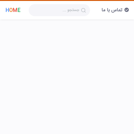
تماس با ما
H
O
M
E