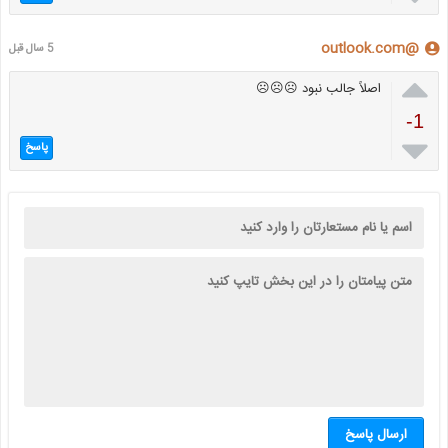
@outlook.com
5 سال قبل

اصلاً جالب نبود ☹☹☹
-1

پاسخ
ارسال پاسخ