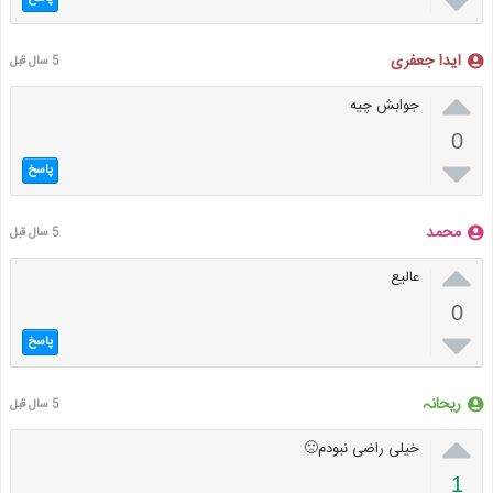

ایدا جعفری
5 سال قبل

جوابش چیه
0

پاسخ
محمد
5 سال قبل

عالیع
0

پاسخ
ریحانہ
5 سال قبل

خیلی راضی نبودم🙁
1