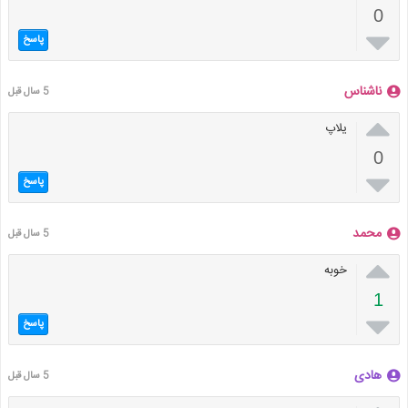
0

پاسخ
ناشناس
5 سال قبل

یلاپ
0

پاسخ
محمد
5 سال قبل

خوبه
1

پاسخ
هادی
5 سال قبل