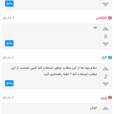

پاسخ
ناشناس
4 سال قبل

۷۴
0

پاسخ
الناز
5 سال قبل

سلام بچه ها از این مطلب چطور استفاده کنم کسی تونست از این
مطلب استفاده کنه ؟ لطفا راهنماییم کنید
2

پاسخ
پری
5 سال قبل

کوش