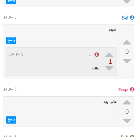

پاسخ
ایناز
5 سال قبل
خوبه

پاسخ

0
...
5 سال قبل

-1

عالیه
مهمت
5 سال قبل

عالی بود
0

پاسخ