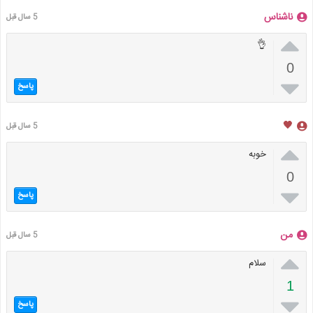
ناشناس
5 سال قبل

👌
0

پاسخ
🖤
5 سال قبل

خوبه
0

پاسخ
من
5 سال قبل

سلام
1

پاسخ