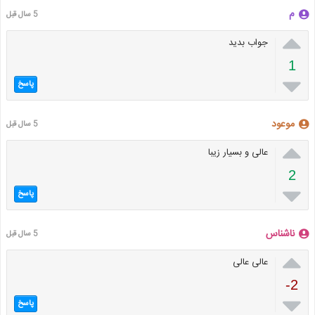
م
5 سال قبل

جواب بدید
1

پاسخ
موعود
5 سال قبل

عالی و بسیار زیبا
2

پاسخ
ناشناس
5 سال قبل

عالی عالی
-2

پاسخ