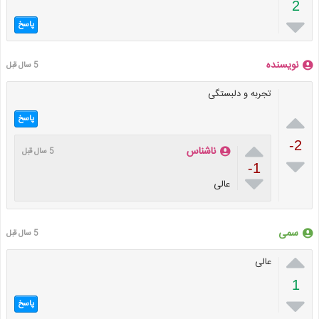
2

پاسخ
نویسنده
5 سال قبل
تجربه و دلبستگی

پاسخ

-2
ناشناس
5 سال قبل

-1

عالی
سمی
5 سال قبل

عالی
1

پاسخ