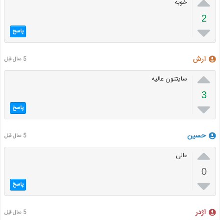

خوبه
2

پاسخ
ارش
5 سال قبل

سایتتون عالیه
3

پاسخ
حسین
5 سال قبل

عالی
0

پاسخ
اژدر
5 سال قبل