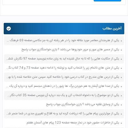
آخرین مطالب
یکی از هنرمندان معاصر مورد علاقه خود را در هر رشته ای به جز عکاسی صفحه 69 فرهنگ و هنر نهم
یکی از مسیر های عبور و مرور خودروها می باشد ؟ بازی خواستگاری جواب پاسخ
یکی از حکایت هایی را که تا به حال شنیده اید به زبان ساده بنویسید صفحه 97 نگارش ششم دبستان
یکی از متن های ناتمام زیر را انتخاب کنید و نوشته را ادامه دهید صفحه 73 و 74 کتاب نگارش فارسی پنجم دبستان
یکی از درس های مندرج در کتاب درسی خود را خلاصه کنید سپس متن خلاصه شده را با بهره گیری از روش های دسته بندی نمودار جدول نقشه مفهومی نشان دهید صفحه 118 نگارش یازدهم
یکی از صدا های آبشار به هم خوردن برگ ها زنبور را در ذهنتان مجسم کنید و درباره آن یک بند بنویسید صفحه 11 نگارش پنجم
یکی از دو موضوع را به دلخواه انتخاب کن و یک بند درباره آن بنویس صفحه 35 کتاب نگارش فارسی سوم
یکی از وسایل نقلیه می باشد ؟ بازی خواستگاری جواب پاسخ
یکی از موثرترین پیام هایی را که دریافت کرده اید و به اقناع و تغییری جدی در شما منجر شده است برسی کنید و علت این تاثیر گذاری قابل توجه را بنویسید صفحه 52 تفکر و سواد رسانه ای دهم
یکی از خاطرات حضور خود در نماز جمعه صفحه 123 پیام های آسمان هفتم