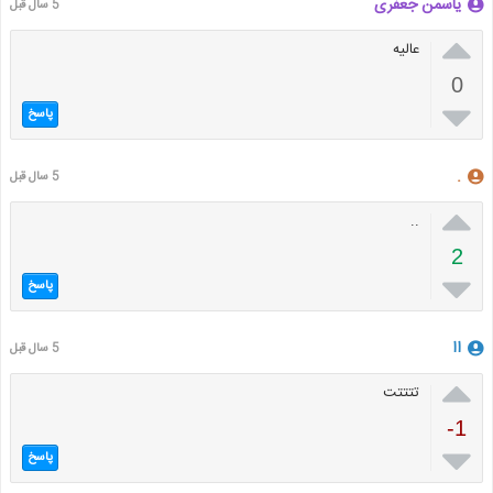
یاسمن جعفری
5 سال قبل

عالیه
0

پاسخ
.
5 سال قبل

..
2

پاسخ
اا
5 سال قبل

تتتتت
-1

پاسخ