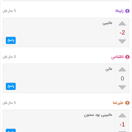
زلیخا
5 سال قبل

عالییی
-2

پاسخ
ناشناس
5 سال قبل

عالی
0

پاسخ
علیرضا
5 سال قبل

عالیییی بود ممنون
-1