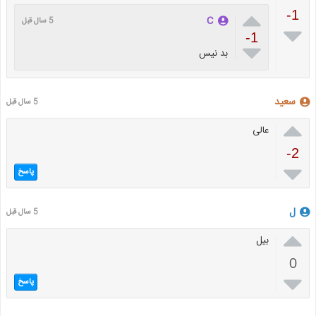

-1
C
5 سال قبل

-1

بد نیس
سعید
5 سال قبل

عالی
-2

پاسخ
ل
5 سال قبل

بیل
0

پاسخ