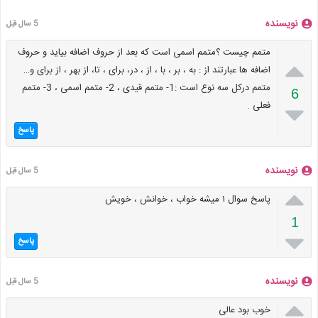
نویسنده
5 سال قبل
متمم چیست ؟متمم اسمی است که بعد از حروف اضافه بیاید و حروف

اضافه ها عبارتند از : به ، بر ، با ، از ، در، برای ، تا، از بهر ، از برای و…
متمم درکل سه نوع است :1- متمم قیدی ، 2- متمم اسمی ، 3- متمم
6
فعلی .

پاسخ
نویسنده
5 سال قبل

پاسخ سوال ۱ میشه خواب ، خوانش ، خویش
1

پاسخ
نویسنده
5 سال قبل

خوب بود عالی