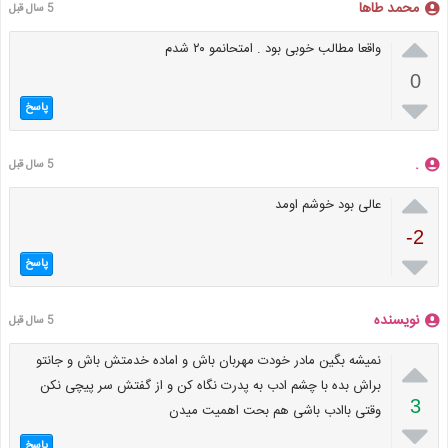
محمد طاها
5 سال قبل

واقعا مطالب خوبی بود . امتحانمو ۲۰ شدم
0

پاسخ
.
5 سال قبل

عالی بود خوشم اومد
-2

پاسخ
نویسنده
5 سال قبل

نمیشه بگین مادر خودت مهربان باش و اماده خدمتش باش و جانتو
براش بده با چشم ادب به پدرت نگاه کن و از گفتش سر پیچی نکن
3
وقتی باادب باشی هم بحت اهمیت میدن

پاسخ