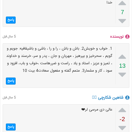

خدا
7

پاسخ
نویسنده
5 سال قبل
1. خواب و خویش2. باش و باش ، را و را ، باشی و باشیقافیه: جویم و

گویم ، سحرخیز و بپرهیز ، مهربان و جان ، پدر و سر، خرسند و خداوند
، تمیز و عزیز ، استاد و یاد ، راست و ضررهاست ،خواب و باب، افزود و
13
سود ، کار و مشمار3. متمم گفته و مفعول سعادت4 بیت 10

پاسخ
شاهین شکارچی ⁦🏴‍☠️⁩
5 سال قبل

عالی دی مرسی لر❤️
-2

پاسخ