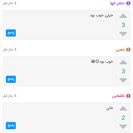
دختر تنها
4 سال قبل

خیلی خوب بود
3

پاسخ
مَصی
4 سال قبل

خوب بود😊😂
3

پاسخ
ناشناس
4 سال قبل

عالی
2

پاسخ