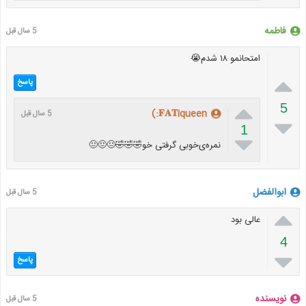
فاطمه
5 سال قبل
امتحانمو ۱۸ شدم😭

پاسخ

5
𝐅𝐀𝐓iqueen:)
5 سال قبل

1

نمره‌‌ی‌خوبی گرفتی خو🤣🤣🤣😐😐😐
ابوالفضل
5 سال قبل

عالی بود
4

پاسخ
نویسنده
5 سال قبل