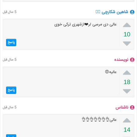
شاهین شکارچی ⁦🏴‍☠️⁩
5 سال قبل

عالی دی مرسی لر❤️ازشهری ترکی خوی
10

پاسخ
نویسنده
5 سال قبل

عالیه😍
18

پاسخ
ناشناس
5 سال قبل

عالی👌👌👌👌👌👌👌
14