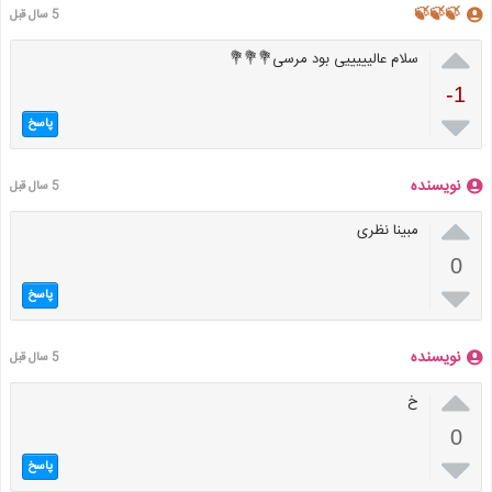
🍃🍃🍃
5 سال قبل

سلام عالیییییی بود مرسی💐💐💐
-1

پاسخ
نویسنده
5 سال قبل

مبینا نظری
0

پاسخ
نویسنده
5 سال قبل

خ
0

پاسخ