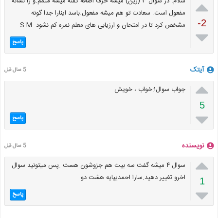

سلام. در سوال ۳ (زین) میشه حرف اضافه گفنه میشه متمم.و را نشانه
مفعول است. سعادت تو هم میشه مفعول.باسد اینارا جدا گونه
-2
مشخص کرد تا در امتحان و ارزیابی های معلم نمره کم نشود. S.M

پاسخ
آیتک
5 سال قبل

جواب سوال۱:خواب ، خویش
5

پاسخ
نویسنده
5 سال قبل

سوال ۴ میشه گفت سه بیت هم جزوشون هست .پس میتونید سوال
اخرو تغییر دهید.سارا احمدیپایه هشت دو
1

پاسخ