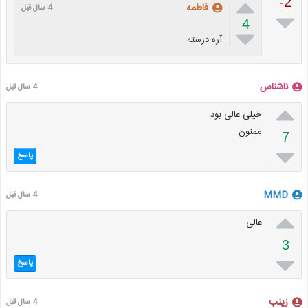

-2
فاطمه
4 سال قبل

4

آره درسته
ناشناس
4 سال قبل

خیلی عالی بود
ممنون
7

پاسخ
MMD
4 سال قبل

عالی
3

پاسخ
زینب
4 سال قبل