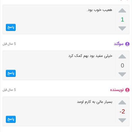

هعیب خوب بود.
1

پاسخ
سوگند
5 سال قبل

خیلی مفید بود بهم کمک کرد
0

پاسخ
نویسنده
5 سال قبل

بسیار عالی به کارم اومد
-2

پاسخ