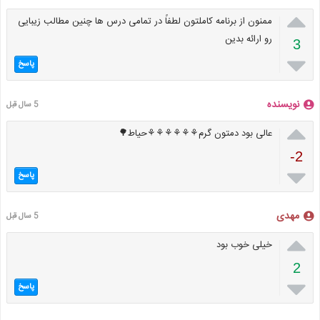

ممنون از برنامه کاملتون لطفاً در تمامی درس ها چنین مطالب زیبایی
رو ارائه بدین
3

پاسخ
نویسنده
5 سال قبل

عالی بود دمتون گرم⚘⚘⚘⚘⚘⚘حیاط🌳
-2

پاسخ
مهدی
5 سال قبل

خیلی خوب بود
2

پاسخ