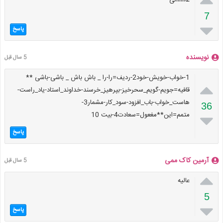
7

پاسخ
نویسنده
5 سال قبل
1-خواب-خویش-خود2-ردیف=را-را _ باش باش _ باشی-باشی **

قافیه=جویم-گویم_سحرخیز-بپرهیز_خرسند-خداوند_استاد-یاد_راست-
هاست_خواب-باب_افزود-سود_کار-مشمار3-
36
متمم=این**مغعول=سعادت4-بیت 10

پاسخ
آرمین کاک ممی
5 سال قبل

عالیه
5

پاسخ