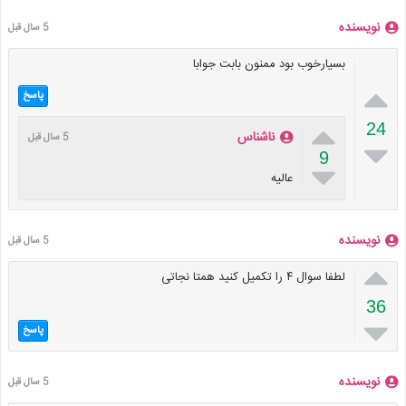
نویسنده
5 سال قبل
بسیارخوب بود ممنون بابت جوابا

پاسخ

24
ناشناس
5 سال قبل

9

عالیه
نویسنده
5 سال قبل

لطفا سوال ۴ را تکمیل کنید همتا نجاتی
36

پاسخ
نویسنده
5 سال قبل