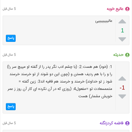
عالیع خوبه
5 سال قبل

عالیییییییی
1

پاسخ
حدیثه
5 سال قبل
1: (خود) هم هست.2: (با چشم ادب نگر پدر را از گفته او مپیچ سر را)

را و را با هم ردیف هستن و (چون این دو شوند از تو خرسند خرسند
شود ز تو خداوند) خرسند و خرسند هم قافیه اند3: زین گفته =
-1
متممسعادت تو =مفعول4: (روزی که در آن نکرده ای کار آن روز ز عمر

خویش مشمار) هست
پاسخ
فاطمه کردزنگنه
5 سال قبل