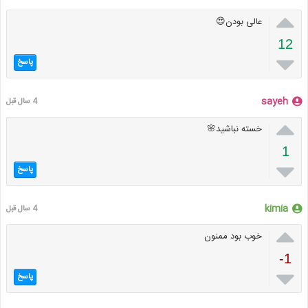

عالی بودن😍
12

پاسخ
sayeh
4 سال قبل

خسته نباشید🌸
1

پاسخ
kimia
4 سال قبل

خوب بود ممنون
-1

پاسخ