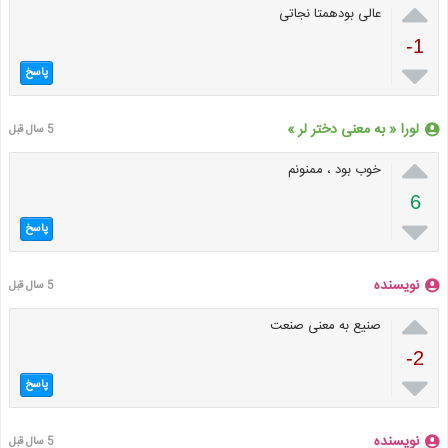

عالی بودهمتا نجاتی
-1

پاسخ
لورا « به معنی دختر لر »
5 سال قبل

خوب بود ، ممنونم
6

پاسخ
نویسنده
5 سال قبل

صنیع به معنی صنعت
-2

پاسخ
نویسنده
5 سال قبل