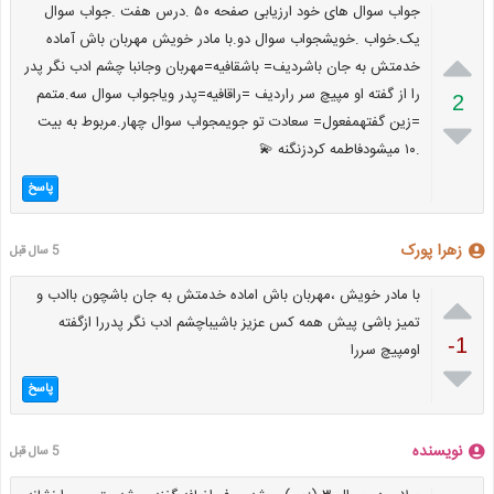
جواب سوال های خود ارزیابی صفحه ۵۰ .درس هفت .جواب سوال
یک.خواب .خویشجواب سوال دو.با مادر خویش مهربان باش آماده

خدمتش به جان باشردیف= باشقافیه=مهربان وجانبا چشم ادب نگر پدر
را از گفته او مپیچ سر راردیف =راقافیه=پدر ویاجواب سوال سه.متمم
2
=زین گفتهمفعول= سعادت تو جویمجواب سوال چهار.مربوط به بیت

.۱۰ میشودفاطمه کردزنگنه 💫
پاسخ
زهرا پورک
5 سال قبل

با مادر خویش ،مهربان باش اماده خدمتش به جان باشچون باادب و
تمیز باشی پیش همه کس عزیز باشیباچشم ادب نگر پدررا ازگفته
-1
اومپیچ سررا

پاسخ
نویسنده
5 سال قبل