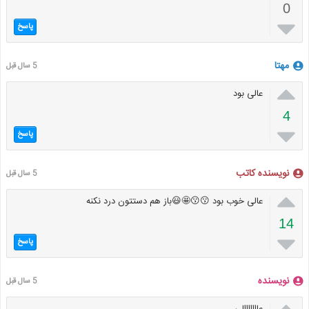
0

پاسخ
مهتا
5 سال قبل

عالی بود
4

پاسخ
نویسنده کاتب
5 سال قبل

عالی خوب بود 😗😗🤩😃باز هم دستتون درد نکنه
14

پاسخ
نویسنده
5 سال قبل

عااااااالی