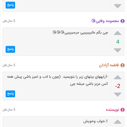

پاسخ
معصومه وفایی😘
5 سال قبل

چی بگم عالییییییی مرسییییی😘😘😘
4

پاسخ
فاطمه آزادان
5 سال قبل

-آرایههای بیتهای زیر را بنویسید. (چون با ادب و تمیز باشی پیش همه
کس عزیز باشی میشه چی
-2

پاسخ
نویسنده
5 سال قبل

1:خواب وخویش