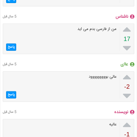
ناشناس
5 سال قبل

من از فارسی بدم می اید
17

پاسخ
عاای
5 سال قبل

عالی بووووووووود
-2

پاسخ
نویسنده
5 سال قبل

عالیه
-1