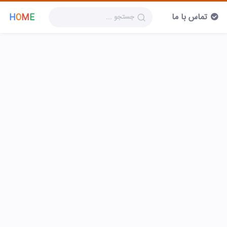
تماس با ما
H
O
M
E