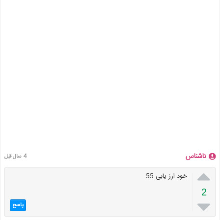
ناشناس
4 سال قبل

خود ارز یابی 55
2

پاسخ