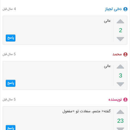
دخی لجباز
4 سال قبل

عالی
2

پاسخ
محمد
5 سال قبل

عالی
3

پاسخ
نویسنده
5 سال قبل

گفته= متمم، سعادت تو =مفعول
23

پاسخ