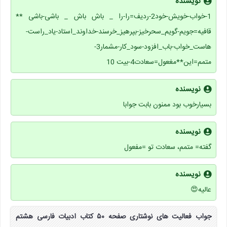
نویسنده
1-خواب-خویش-خود2-ردیف=را-را _ باش باش _ باشی-باشی **
قافیه=جویم-گویم_سحرخیز-بپرهیز_خرسند-خداوند_استاد-یاد_راست-
هاست_خواب-باب_افزود-سود_کار-مشمار3-
متمم=این**مغعول=سعادت4-بیت 10
نویسنده
بسیارخوب بود ممنون بابت جوابا
نویسنده
گفته= متمم، سعادت تو =مفعول
نویسنده
عالیه😍
جواب فعالیت های نوشتاری صفحه ۵۰ کتاب ادبیات فارسی هشتم