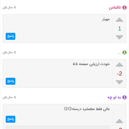
ناشناس
4 سال قبل

مهیار
1

پاسخ
...
4 سال قبل

خودت ارزیابی صفحه ۵۵
-2

پاسخ
به تو چه
4 سال قبل
عالی فقط مطمئنید درسته😏😏

پاسخ