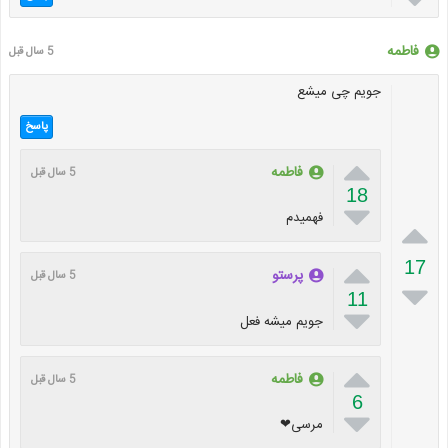
فاطمه
5 سال قبل
جویم چی میشع
پاسخ

فاطمه
5 سال قبل
18

فهمیدم


17
پرستو
5 سال قبل

11

جویم میشه فعل

فاطمه
5 سال قبل
6

مرسی❤