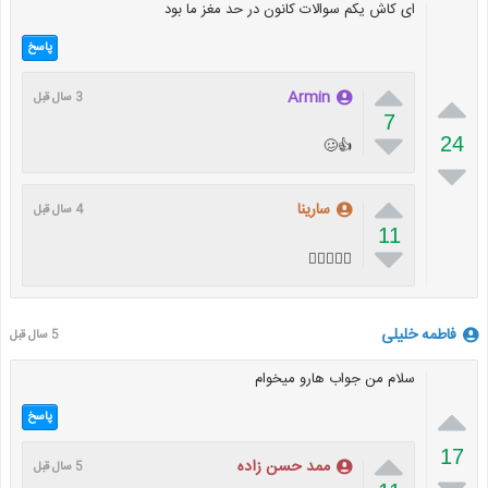
ای کاش یکم سوالات کانون در حد مغز ما بود
پاسخ


Armin
3 سال قبل
7

24
👍🥴


سارینا
4 سال قبل
11

👍🏻🥴🥴😑
فاطمه خلیلی
5 سال قبل
سلام من جواب هارو میخوام

پاسخ

17
ممد حسن زاده
5 سال قبل