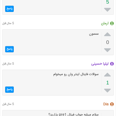
5

پاسخ
ارمان
5 سال قبل

مممون
0

پاسخ
لیلیا حسینی
5 سال قبل

سوالات فاینال اینتر وان رو میخوام
1

پاسخ
Dia
5 سال قبل
سلام میشه جواب فینال pre1 بذارید؟