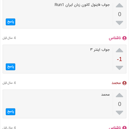

جواب فاینول کانون زبان ایران Run1
0

پاسخ
ناشناس
4 سال قبل

جواب اینتر ۳
-1

پاسخ
محمد
4 سال قبل

محمد
0

پاسخ
ناشناس
4 سال قبل