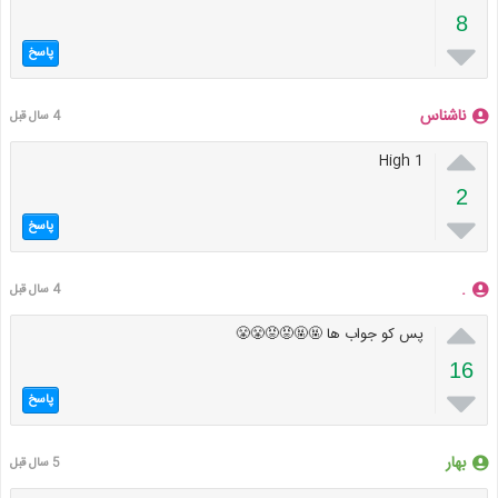
8

پاسخ
ناشناس
4 سال قبل

High 1
2

پاسخ
.
4 سال قبل

پس کو جواب ها 🤬🤬😡😡😤😤
16

پاسخ
بهار
5 سال قبل