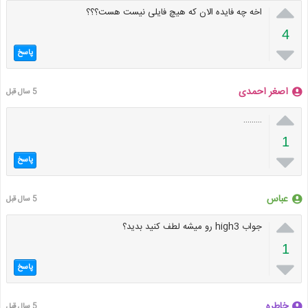

اخه چه فایده الان که هیچ فایلی نیست هست؟؟؟
4

پاسخ
اصغر احمدی
5 سال قبل

………
1

پاسخ
عباس
5 سال قبل

جواب high3 رو میشه لطف کنید بدید؟
1

پاسخ
خاطره
5 سال قبل