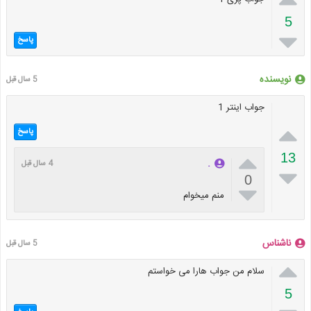
5

پاسخ
نویسنده
5 سال قبل
جواب اینتر 1

پاسخ

13
.
4 سال قبل

0

منم میخوام
ناشناس
5 سال قبل

سلام من جواب هارا می خواستم
5