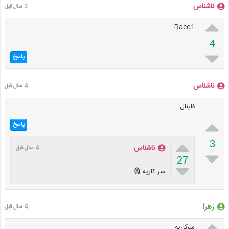
ناشناس
3 سال قبل

Race1
4

پاسخ
ناشناس
4 سال قبل
فاینال

پاسخ

3
ناشناس
4 سال قبل

27

سر کاریه 🗿
زهرا
4 سال قبل

سرکاریه