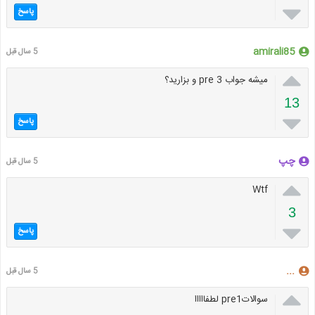

پاسخ
amirali85
5 سال قبل

میشه جواب pre 3 و بزارید؟
13

پاسخ
چپ
5 سال قبل

Wtf
3

پاسخ
...‌‌
5 سال قبل

سوالاتpre1 لطفااااا