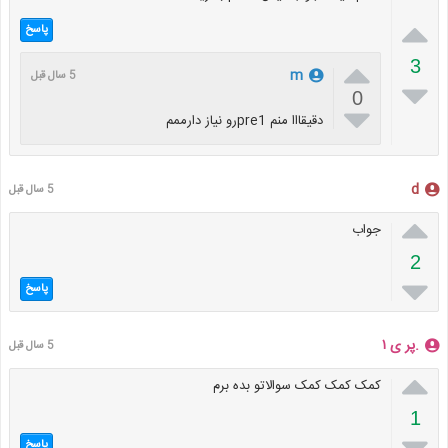

پاسخ

3
m
5 سال قبل

0

دقیقااا منم pre1رو نیاز دارممم
d
5 سال قبل

جواب
2

پاسخ
.پر ی ۱
5 سال قبل

کمک کمک کمک سوالاتو بده برم
1

پاسخ