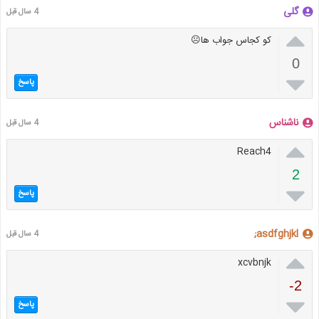
گلی
4 سال قبل

کو کجاس جواب ها☹
0

پاسخ
ناشناس
4 سال قبل

Reach4
2

پاسخ
asdfghjkl;
4 سال قبل

xcvbnjk
-2

پاسخ