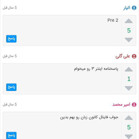
الیار
5 سال قبل

Pre 2
5

پاسخ
علی گلی
5 سال قبل

پاسخنامه اینتر ۳ رو میخوام
1

پاسخ
امیر محمد
5 سال قبل

جواب فاینال کانون زبان رو بهم بدین
5

پاسخ