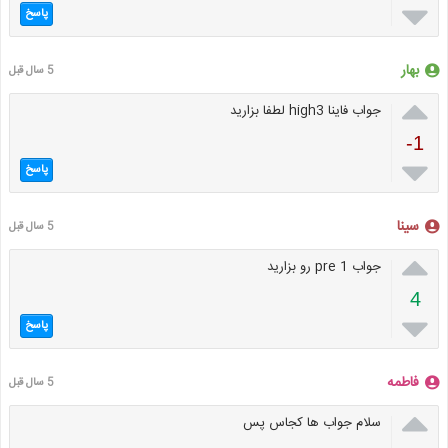

پاسخ
بهار
5 سال قبل

جواب فاینا high3 لطفا بزارید
-1

پاسخ
سینا
5 سال قبل

جواب pre 1 رو بزارید
4

پاسخ
فاطمه
5 سال قبل

سلام جواب ها کجاس پس