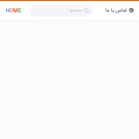
تماس با ما
H
O
M
E