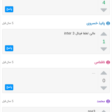
4

پاسخ
پانیذ خسروی
5 سال قبل

عالی لطفا فینال inter 3
1

پاسخ
ناشناس
5 سال قبل

….
0

پاسخ
محمد
5 سال قبل

pre3