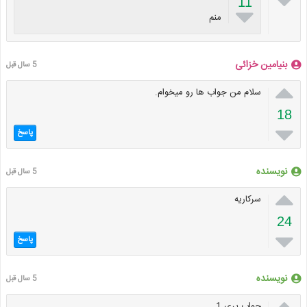

11

منم
بنیامین خزائی
5 سال قبل

سلام من جواب ها رو میخوام.
18

پاسخ
نویسنده
5 سال قبل

سرکاریه
24

پاسخ
نویسنده
5 سال قبل

جواب پری 1