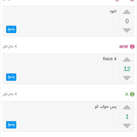

نابود
0

پاسخ
amir
4 سال قبل

Race 4
12

پاسخ
A
4 سال قبل

پس جواب کو
1

پاسخ