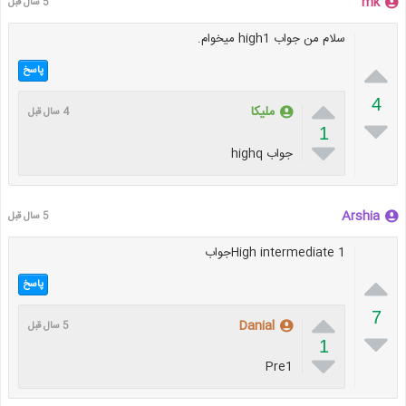
mk
5 سال قبل
سلام من جواب high1 میخوام.

پاسخ

4
ملیکا
4 سال قبل

1

جواب highq
Arshia
5 سال قبل
High intermediate 1جواب

پاسخ

7
Danial
5 سال قبل

1

Pre1