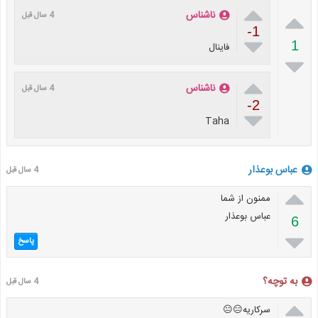


ناشناس
4 سال قبل
-1

1
فاینال


ناشناس
4 سال قبل
-2

Taha
عباس بوعذار
4 سال قبل

ممنون از شما
عباس بوعذار
6

پاسخ
به توچه؟
4 سال قبل

سرکاریه😑😐