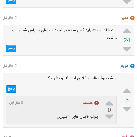

پاسخ
متین
5 سال قبل

امتحانات سخته باید کمی ساده تر شوند تا بتوان به پاس شدن امید
داشت
24

پاسخ
مریم
5 سال قبل
میشه جواب فاینال آنلاین اینتر ۲ رو بزا رید؟

پاسخ

5
سسس
5 سال قبل

0

جواب فاینال های ۲ پلیزززز