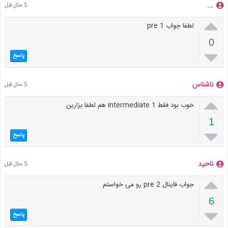
...
5 سال قبل

لطفا جواب pre 1
0

پاسخ
ناشناس
5 سال قبل

خوب بود فقط intermediate 1 هم لطفا بزارین
1

پاسخ
ناحید
5 سال قبل

جواب فاینال pre 2 رو می خواستم
6

پاسخ