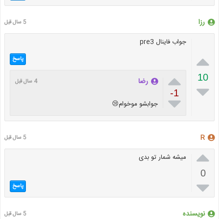
رزا
5 سال قبل
جواب فاینال pre3

پاسخ

10
رضا
4 سال قبل

-1

جوابشو موخوام😢
R
5 سال قبل

میشه شمار تو بدی
0

پاسخ
نویسنده
5 سال قبل