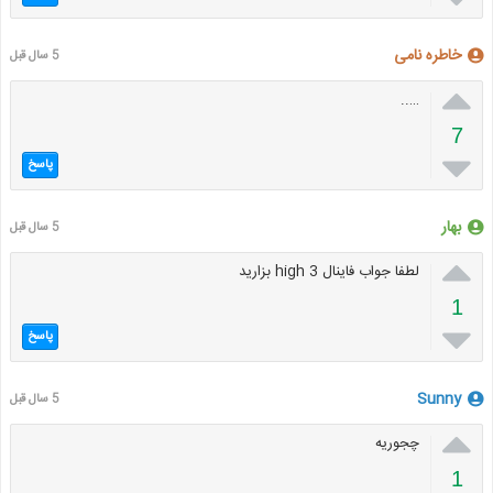
خاطره نامی
5 سال قبل

…..
7

پاسخ
بهار
5 سال قبل

لطفا جواب فاینال high 3 بزارید
1

پاسخ
Sunny
5 سال قبل

چجوریه
1