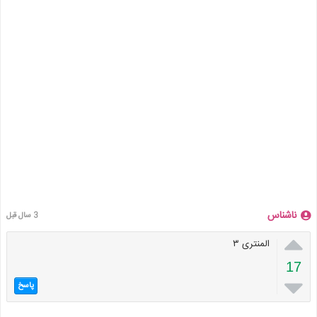
ناشناس
3 سال قبل

المنتری ۳
17

پاسخ