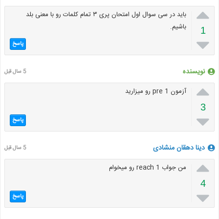

باید در سی سوال اول امتحان پری ۳ تمام کلمات رو با معنی بلد
باشیم.
1

پاسخ
نویسنده
5 سال قبل

آزمون pre 1 رو میزارید
3

پاسخ
دینا دهقان منشادی
5 سال قبل

من جواب reach 1 رو میخوام
4

پاسخ