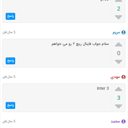
2

پاسخ
مریم
5 سال قبل

سلام جواب فاینال ریچ ۲ رو می خواهم
0

پاسخ
مهدی
5 سال قبل

Inter 3
3

پاسخ
محمد
5 سال قبل