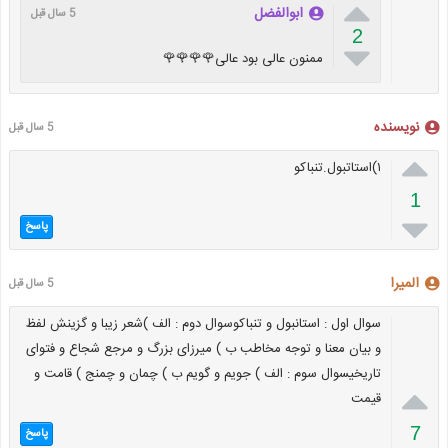

ابوالفضل
5 سال قبل
2

ممنون عالی بود عالی🌹🌹🌹🌹
نویسنده
5 سال قبل

۱)استاتبول.تنباکو
1

پاسخ
المیرا
5 سال قبل
سوال اول : استانبول و تنباکوسوال دوم : الف )شعر زیبا و گزینش لفظ
و بیان معنا و توجه مخاطب ب ) میرزای بزرگ و مرجع شجاع و فتوای
تاریخیسوال سوم : الف ) جویم و گویم ب ) چمان و چمنج ) قامت و

قیمت
7
پاسخ