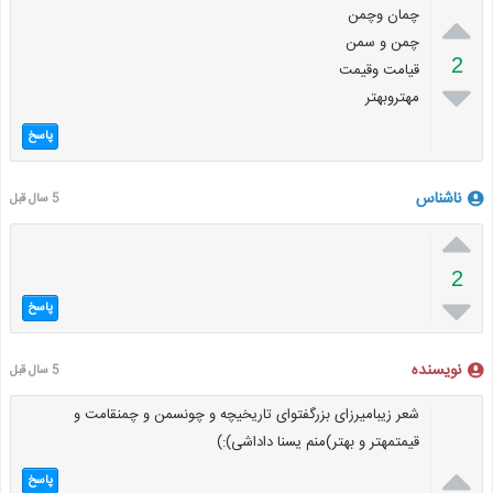

چمان وچمن
چمن و سمن
2
قیامت وقیمت

مهتروبهتر
پاسخ
ناشناس
5 سال قبل

2

پاسخ
نویسنده
5 سال قبل
شعر زیبامیرزای بزرگفتوای تاریخیچه و چونسمن و چمنقامت و
قیمتمهتر و بهتر)منم یسنا داداشی):)

پاسخ