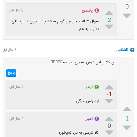
0

یاسمن
5 سال قبل

2
سوال ۳ الف: جویم و گویم میشه چه و چون که ارتباطی

ندارن به هم
ناشناس
5 سال قبل
من کلا از این درس هیچی نفهیدم✋🏻🙄😐🤥
پاسخ

اره ر
4 سال قبل
-1

اره راس میگی


1
امین
4 سال قبل

0

کلا فارسی به درد نمیخوره