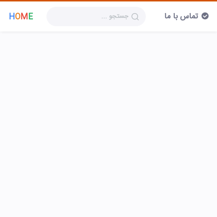
تماس با ما
H
O
M
E