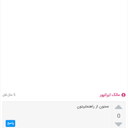
مالک ایرانپور
5 سال قبل

ممنون از راهنماییتون
0

پاسخ