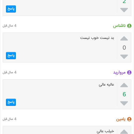
2

پاسخ
ناشناس
4 سال قبل

بد نیست خوب نیست
0

پاسخ
مروارید
4 سال قبل

عالیه عالی
6

پاسخ
یامین
4 سال قبل

خیلب عالی