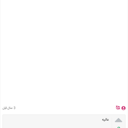
🥰
3 سال قبل

عالیه