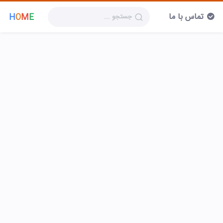
تماس با ما
H
O
M
E