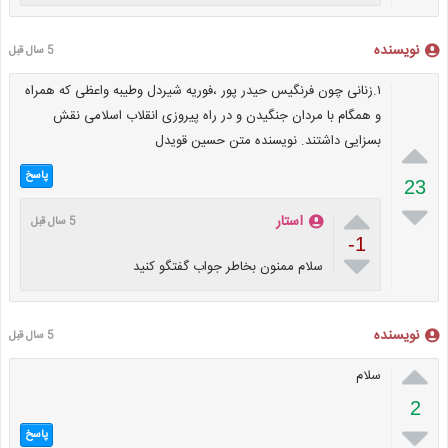
نویسنده
5 سال قبل
۱.زنانی چون فرنگیس حیدر پور ،فوریه شیردل وطیبه واعظی که همراه
و همگام با مردان جنگیدن و در راه پیروزی انقلاب اسلامی نقش
بسزایی داشتند. نویسنده متن حسین قویدل

پاسخ
23


استار
5 سال قبل
-1

سلام ممنون بخاطر جواب گفتگو کنید
نویسنده
5 سال قبل

سلام
2

پاسخ