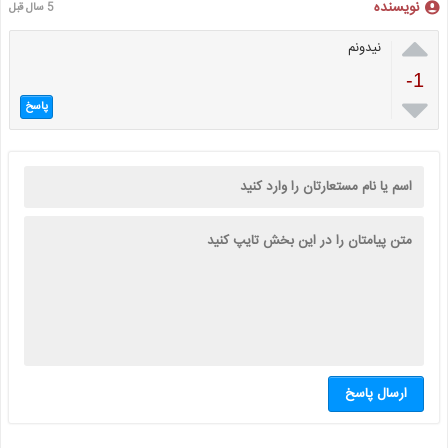
نویسنده
5 سال قبل

نیدونم
-1

پاسخ
ارسال پاسخ