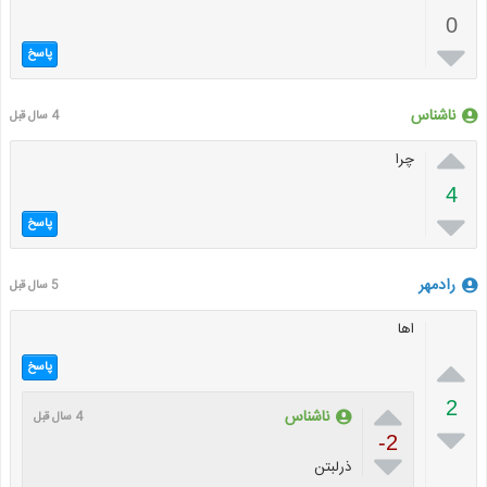
0

پاسخ
ناشناس
4 سال قبل

چرا
4

پاسخ
رادمهر
5 سال قبل
اها

پاسخ

2
ناشناس
4 سال قبل

-2

ذرلبتن