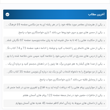
آخرین مطالب
یکی از هنرمندان معاصر مورد علاقه خود را در هر رشته ای به جز عکاسی صفحه 69 فرهنگ و هنر نهم
یکی از مسیر های عبور و مرور خودروها می باشد ؟ بازی خواستگاری جواب پاسخ
یکی از حکایت هایی را که تا به حال شنیده اید به زبان ساده بنویسید صفحه 97 نگارش ششم دبستان
یکی از متن های ناتمام زیر را انتخاب کنید و نوشته را ادامه دهید صفحه 73 و 74 کتاب نگارش فارسی پنجم دبستان
یکی از درس های مندرج در کتاب درسی خود را خلاصه کنید سپس متن خلاصه شده را با بهره گیری از روش های دسته بندی نمودار جدول نقشه مفهومی نشان دهید صفحه 118 نگارش یازدهم
یکی از صدا های آبشار به هم خوردن برگ ها زنبور را در ذهنتان مجسم کنید و درباره آن یک بند بنویسید صفحه 11 نگارش پنجم
یکی از دو موضوع را به دلخواه انتخاب کن و یک بند درباره آن بنویس صفحه 35 کتاب نگارش فارسی سوم
یکی از وسایل نقلیه می باشد ؟ بازی خواستگاری جواب پاسخ
یکی از موثرترین پیام هایی را که دریافت کرده اید و به اقناع و تغییری جدی در شما منجر شده است برسی کنید و علت این تاثیر گذاری قابل توجه را بنویسید صفحه 52 تفکر و سواد رسانه ای دهم
یکی از خاطرات حضور خود در نماز جمعه صفحه 123 پیام های آسمان هفتم
یکی از داستان های مربوط به زندگی امام کاظم صفحه 45 هدیه های آسمان چهارم