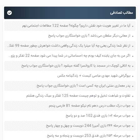
مطالب تصادفی
آیا ما در تغییر هویت خود نقش داریم؟ چگونه؟ صفحه 122 مطالعات اجتماعی نهم
از معانی دیگر سلطان می باشد ؟ بازی خواستگاری جواب پاسخ
از نظر شما زندگی یعنی چه آیا میترا یک زندگی واقعی داشت خواهرش چطور صفحه 99 تفکر و پژوهش ششم
اگر من به جای یابنده کیف بودم چه احساساتی در شما پیدا می شود صفحه 22 تفکر و پژوهش ششم
به اتاقی کوچک در مسجد یا کاروانسرا گفته میشود ؟ بازی خواستگاری جواب پاسخ
بیوگرافی شهید مهدی عباسی کیست + زندگینامه عکس
پدر معماری سنتی ایران چه کسی است ؟ بازی خواستگاری جواب پاسخ
تفاوت و شباهت تخیل و توهم چیست صفحه 125 تفکر و سبک زندگی هشتم
جواب درک مطلب درس دهم نام نیکو صفحه 81 فارسی پنجم
جواب مرحله ۱۰۲ بازی فندق 102 صد و دو پاسخ
جواب مرحله ۲۴۴ بازی آمیرزا 244 دویست و چهل و چهار پاسخ
جواب مرحله ۲۵۳ بازی فندق 253 دویست و پنجاه و سه پاسخ