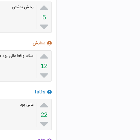

بخش نوشتن
5

ستایش

سلام واقعا عالی بود 
12

fati-s

عالی بود
22
