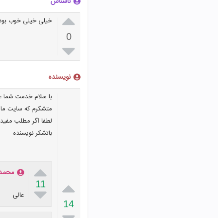
ناشناس

خیلی خیلی خوب بود 
0

نویسنده
با سلام خدمت شما ع
متشکرم که سایت مارا
لطفا اگر مطلب مفیدی
باتشکر نویسنده

محمد

11

عالی
14