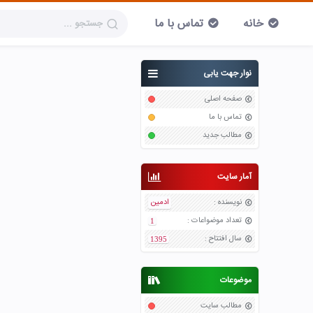
خانه
تماس با ما
نوار جهت یابی
صفحه اصلی
تماس با ما
مطالب جدید
آمار سایت
نویسنده
:
ادمین
تعداد موضواعات
:
1
سال افتتاح
:
1395
موضوعات
مطالب سایت