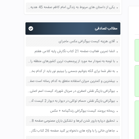
یکی از داستان های مربوط به زندگی امام کاظم صفحه 45 هدیه های آسمان چهارم
مطالب تصادفی
آقای هزینه کیست بیوگرافی عکس ماجرای
انشا تمرین فعالیت صفحه 21 کتاب نگارش پایه کلاس هفتم
با توجه به نمودار سه مورد از پرجمعیت ترین کشورهای منطقه را نام ببرید صفحه 125 مطالعات اجتماعی هشتم
به نظر شما برای آنکه بتوانیم جسمی را ببینیم نور باید از کدام بخش های چشم عبور کند و به پرده ی شبکیه برسد؟ صفحه 46 علوم پنجم
بیشترین و کمترین میزان استفاده متعلق به کدام رسانه است صفحه 154 تفکر و سواد رسانه ای دهم
بیوگرافی بازیگر نقش اصغری در سریال شهرزاد کیست اسم اصلی واقعی ویکی پدیا
بیوگرافی بازیگر نقش حسام توکلی در دیوار به دیوار 2 کیست آدرس اینستاگرام اسم اصلی واقعی
ریحانه برومند کیست بیوگرافی زندگینامه + عکس
تحقیق درباره بارور شدن ابرها و تشکیل باران مصنوعی صفحه 48 علوم هفتم
جاهای خالی را با واژه های دلخواه پر کنید صفحه 26 کتاب نگارش فارسی ششم درس هوشیاری