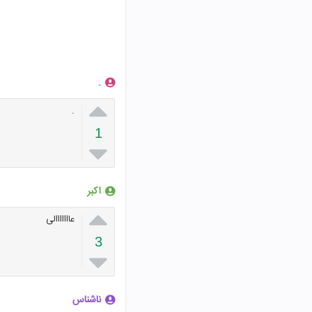
.

.
1

اکبر

عااااااالی
3

ناشناس