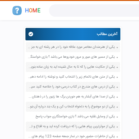
H
O
M
E
آخرین مطالب
یکی از هنرمندان معاصر مورد علاقه خود را در هر رشته ای به جز عکاسی صفحه 69 فرهنگ و هنر نهم
یکی از مسیر های عبور و مرور خودروها می باشد ؟ بازی خواستگاری جواب پاسخ
یکی از حکایت هایی را که تا به حال شنیده اید به زبان ساده بنویسید صفحه 97 نگارش ششم دبستان
یکی از متن های ناتمام زیر را انتخاب کنید و نوشته را ادامه دهید صفحه 73 و 74 کتاب نگارش فارسی پنجم دبستان
یکی از درس های مندرج در کتاب درسی خود را خلاصه کنید سپس متن خلاصه شده را با بهره گیری از روش های دسته بندی نمودار جدول نقشه مفهومی نشان دهید صفحه 118 نگارش یازدهم
یکی از صدا های آبشار به هم خوردن برگ ها زنبور را در ذهنتان مجسم کنید و درباره آن یک بند بنویسید صفحه 11 نگارش پنجم
یکی از دو موضوع را به دلخواه انتخاب کن و یک بند درباره آن بنویس صفحه 35 کتاب نگارش فارسی سوم
یکی از وسایل نقلیه می باشد ؟ بازی خواستگاری جواب پاسخ
یکی از موثرترین پیام هایی را که دریافت کرده اید و به اقناع و تغییری جدی در شما منجر شده است برسی کنید و علت این تاثیر گذاری قابل توجه را بنویسید صفحه 52 تفکر و سواد رسانه ای دهم
یکی از خاطرات حضور خود در نماز جمعه صفحه 123 پیام های آسمان هفتم