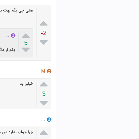
یعنی چی بگم بهت باب


-2
...

5

یکم از ماگرت
M

خیلی بد
3

. .

چرا جواب نداره من 