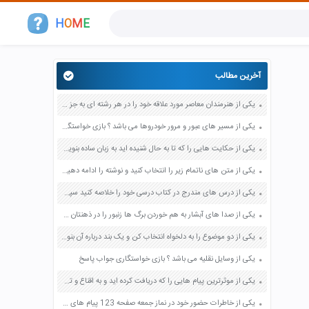
H
O
M
E
آخرین مطالب
یکی از هنرمندان معاصر مورد علاقه خود را در هر رشته ای به جز عکاسی صفحه 69 فرهنگ و هنر نهم
یکی از مسیر های عبور و مرور خودروها می باشد ؟ بازی خواستگاری جواب پاسخ
یکی از حکایت هایی را که تا به حال شنیده اید به زبان ساده بنویسید صفحه 97 نگارش ششم دبستان
یکی از متن های ناتمام زیر را انتخاب کنید و نوشته را ادامه دهید صفحه 73 و 74 کتاب نگارش فارسی پنجم دبستان
یکی از درس های مندرج در کتاب درسی خود را خلاصه کنید سپس متن خلاصه شده را با بهره گیری از روش های دسته بندی نمودار جدول نقشه مفهومی نشان دهید صفحه 118 نگارش یازدهم
یکی از صدا های آبشار به هم خوردن برگ ها زنبور را در ذهنتان مجسم کنید و درباره آن یک بند بنویسید صفحه 11 نگارش پنجم
یکی از دو موضوع را به دلخواه انتخاب کن و یک بند درباره آن بنویس صفحه 35 کتاب نگارش فارسی سوم
یکی از وسایل نقلیه می باشد ؟ بازی خواستگاری جواب پاسخ
یکی از موثرترین پیام هایی را که دریافت کرده اید و به اقناع و تغییری جدی در شما منجر شده است برسی کنید و علت این تاثیر گذاری قابل توجه را بنویسید صفحه 52 تفکر و سواد رسانه ای دهم
یکی از خاطرات حضور خود در نماز جمعه صفحه 123 پیام های آسمان هفتم