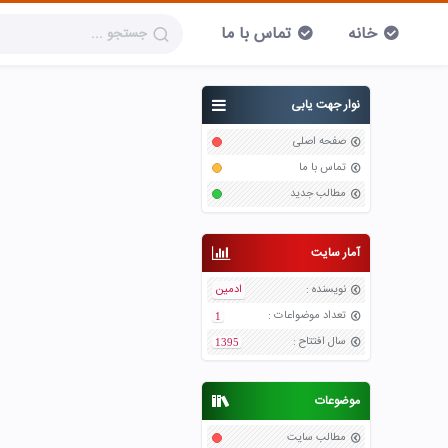
خانه
تماس با ما
نوار جهت یابی
صفحه اصلی
تماس با ما
مطالب جدید
آمار سایت
نویسنده
:
ادمین
تعداد موضواعات
:
1
سال افتتاح
:
1395
موضوعات
مطالب سایت