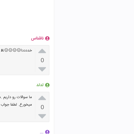
ناشناس

خددددا😑😑😑😑🍌
0

لدلد

ما سوالات رو داریم .
میخورع. لطفا جواب ب
0

...