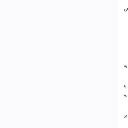
ای
به
با
رو
پر