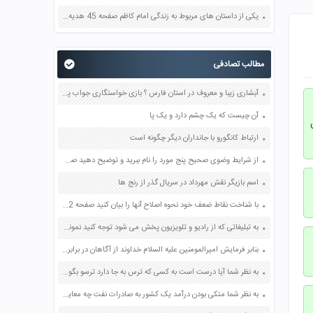
یکی از داستان های مربوط به زندگی امام کاظم صفحه 45 هدیه های آسمان چهارم
مطالب تصادفی
آبشاری زیبا و معروف در استان فارس ؟ بازی خواستگاری جواب پاسخ
آن چیست که یک چشم دارد و یک پا
ارتباط کانگورو با جانداران دیگر چگونه است
از شرایط وضوی صحیح پنج مورد را نام ببرید و توضیح دهید صفحه 71 پیام های آسمان نهم
اسم بازیگر نقش مهرداد در سریال گذر از رنج ها
با شناخت نقاط ضعف خود نحوه اصلاح آنها را بیان کنید صفحه 32 تفکر و سبک زندگی هفتم
به تبلیغاتی که از رادیو و تلویزیون پخش می شود توجه کنید نمونه هایی که شعار های بهتری دارند صفحه 41 فرهنگ و هنر نهم
بنابر فرمایش امیرالمومنین علیه السلام خداوند از آگاهان در برابر شکم بارگی ستمگران چه عهد و پیمانی گرفته است؟ صفحه 78 پیام های آسمان هفتم
به نظر شما آیا درست است به کسی که ترس به جا دارد ترسو بگویند چرا صفحه 10 مطالعات اجتماعی پنجم
به نظر شما متکی بودن درآمد یک کشور به صادرات نفت چه معایبی دارد برای حل این مشکل چه راه هایی را باید در نظر گرفت صفحه 21 مطالعات اجتماعی هشتم