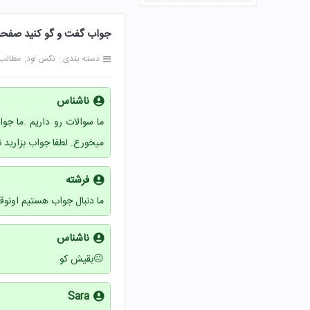
جواب گفت و گو کنید صفحه 121 کتاب تفکر و سبک زندگی ه
دسته بندی :
نکس لود
مطالب
ناشناس
ما سوالات رو داریم .ما جو
میخورع. لطفا جواب بزارید ن
فرشته
ما دنبال جواب هستیم اونوقت ج
ناشناس
😐بقیش کو
Sara