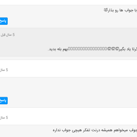
ا جواب ها رو بذار🤣
پاسخ
5 سال قبل
ا یاد بگیر🤦🤦🤦🤦‍♂️🤦‍♂️🤦‍♂️🤦‍♂️🤦‍♀️🤦‍♀️🤦‍♀️🤦‍♀️بهم بله بدید.
5 سال قبل
پاسخ
5 سال قبل
جواب میخواهم همیشه درنت تفکر هیچی جواب نداره