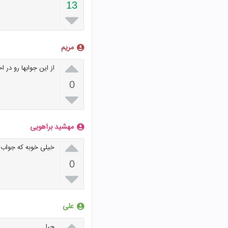
13

مریم

از این جوابها رو در ا
0

مهشید براهویی

خیلی خوبه که جواب ه
0

علی

چرا