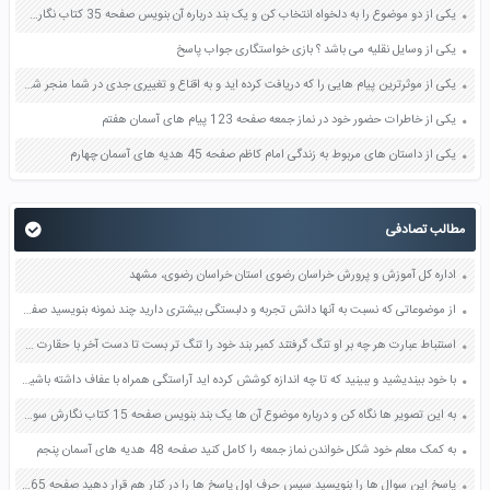
یکی از دو موضوع را به دلخواه انتخاب کن و یک بند درباره آن بنویس صفحه 35 کتاب نگارش فارسی سوم
یکی از وسایل نقلیه می باشد ؟ بازی خواستگاری جواب پاسخ
یکی از موثرترین پیام هایی را که دریافت کرده اید و به اقناع و تغییری جدی در شما منجر شده است برسی کنید و علت این تاثیر گذاری قابل توجه را بنویسید صفحه 52 تفکر و سواد رسانه ای دهم
یکی از خاطرات حضور خود در نماز جمعه صفحه 123 پیام های آسمان هفتم
یکی از داستان های مربوط به زندگی امام کاظم صفحه 45 هدیه های آسمان چهارم
مطالب تصادفی
اداره کل آموزش و پرورش خراسان رضوی استان خراسان رضوی، مشهد
از موضوعاتی که نسبت به آنها دانش تجربه و دلبستگی بیشتری دارید چند نمونه بنویسید صفحه 74 نگارش یازدهم
استنباط عبارت هر چه بر او تنگ گرفتند کمبر بند خود را تنگ تر بست تا دست آخر با حقارت زندگی هامان اخت شد صفحه 71 فارسی دهم
با خود بیندیشید و ببینید که تا چه اندازه کوشش کرده اید آراستگی همراه با عفاف داشته باشید آیا موانع درونی در مقابل این کوشش وجود داشته است؟ آنها را برای خود مشخص کنید و برای برداشتن آن موانع راه حل مناسب تنظیم نمایید صفحه 141 دین و زندگی دهم
به این تصویر ها نگاه کن و درباره موضوع آن ها یک بند بنویس صفحه 15 کتاب نگارش سوم ابتدایی
به کمک معلم خود شکل خواندن نماز جمعه را کامل کنید صفحه 48 هدیه های آسمان پنجم
پاسخ این سوال ها را بنویسید سپس حرف اول پاسخ ها را در کنار هم قرار دهید صفحه 65 هدیه های آسمان ششم