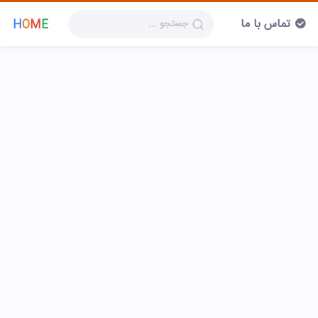
تماس با ما
H
O
M
E