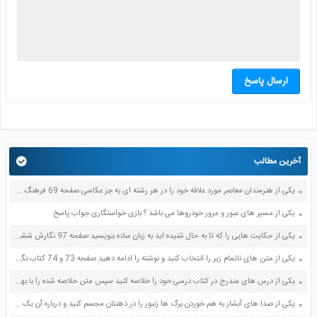
ارسال پاسخ
آخرین مطالب
یکی از هنرمندان معاصر مورد علاقه خود را در هر رشته ای به جز عکاسی صفحه 69 فرهنگ و هنر نهم
یکی از مسیر های عبور و مرور خودروها می باشد ؟ بازی خواستگاری جواب پاسخ
یکی از حکایت هایی را که تا به حال شنیده اید به زبان ساده بنویسید صفحه 97 نگارش ششم دبستان
یکی از متن های ناتمام زیر را انتخاب کنید و نوشته را ادامه دهید صفحه 73 و 74 کتاب نگارش فارسی پنجم دبستان
یکی از درس های مندرج در کتاب درسی خود را خلاصه کنید سپس متن خلاصه شده را با بهره گیری از روش های دسته بندی نمودار جدول نقشه مفهومی نشان دهید صفحه 118 نگارش یازدهم
یکی از صدا های آبشار به هم خوردن برگ ها زنبور را در ذهنتان مجسم کنید و درباره آن یک بند بنویسید صفحه 11 نگارش پنجم