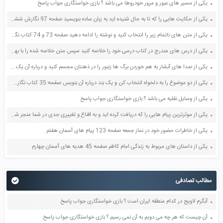
یکی از مسیر های عبور و مرور خودروها می باشد ؟ بازی خواستگاری جواب پاسخ
یکی از حکایت هایی را که تا به حال شنیده اید به زبان ساده بنویسید صفحه 97 نگارش ششم دبستان
یکی از متن های ناتمام زیر را انتخاب کنید و نوشته را ادامه دهید صفحه 73 و 74 کتاب نگارش فارسی پنجم دبستان
یکی از درس های مندرج در کتاب درسی خود را خلاصه کنید سپس متن خلاصه شده را با بهره گیری از روش های دسته بندی نمودار جدول نقشه مفهومی نشان دهید صفحه 118 نگارش یازدهم
یکی از صدا های آبشار به هم خوردن برگ ها زنبور را در ذهنتان مجسم کنید و درباره آن یک بند بنویسید صفحه 11 نگارش پنجم
یکی از دو موضوع را به دلخواه انتخاب کن و یک بند درباره آن بنویس صفحه 35 کتاب نگارش فارسی سوم
یکی از وسایل نقلیه می باشد ؟ بازی خواستگاری جواب پاسخ
یکی از موثرترین پیام هایی را که دریافت کرده اید و به اقناع و تغییری جدی در شما منجر شده است برسی کنید و علت این تاثیر گذاری قابل توجه را بنویسید صفحه 52 تفکر و سواد رسانه ای دهم
یکی از خاطرات حضور خود در نماز جمعه صفحه 123 پیام های آسمان هفتم
یکی از داستان های مربوط به زندگی امام کاظم صفحه 45 هدیه های آسمان چهارم
مطالب تصادفی
آبگرم لاویج در کدام منطقه ایران است ؟ بازی خواستگاری جواب پاسخ
آن چیست که هر چه می دویم به آن نمی رسیم ؟ بازی خواستگاری جواب پاسخ