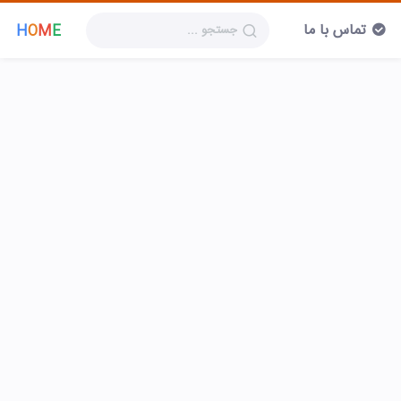
تماس با ما
H
O
M
E