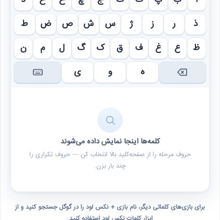
ا
ب
پ
ت
ث
ج
چ
ح
خ
د
ذ
ر
ز
ژ
س
ش
ص
ض
ط
ظ
ع
غ
ف
ق
ک
گ
ل
م
ن
ه
و
ی
کلمه‌ها اینجا نمایش داده می‌شوند
حروف مرحله را از صفحه‌کلید بالا انتخاب کن — حروف تکراری را
چند بار بزن.
برای بازی‌های کلماتی دیگر، نام بازی + نکس لود را در گوگل جستجو کنید و از
ابزار کلمات نکس لود استفاده کنید.