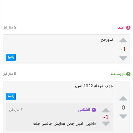
اسد
5 سال قبل

تناورحج
-1

پاسخ
نویسنده
5 سال قبل
جواب مرحله 1022 آمیرزا

پاسخ

0
ناشناس
5 سال قبل

-1

ماشین .امین.چمن.همایش.چاشنی.چشم