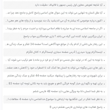
آیا شایعه تعویض معاون اول رئیس جمهور با قالیباف حقیقت دارد
آیا عقل انسان به تنهایی می تواند به این سوال های اساسی پاسخ کامل و جامع دهد چرا صفحه 15 دین و زندگی یازدهم
اکنون درباره موضوعی که بیشتر به آن می اندیشید یک بند بنویسید و از واژه های هم معنی استفاده کنید صفحه 18 کتاب نگارش فارسی ششم دبستان
اگر در جامعه اسلامی عده ای به مبارزه با نظام اسلامی بپردازند و امنیت مردم را به خطر بیندازند مسلمانان چه وظیفه ای دارند؟ صفحه 140 پیام های آسمان نهم
ایران بزرگترین تولید کننده این گیاه می باشد ؟ بازی خواستگاری جواب پاسخ
این رفتار علی ناشی از کدام یک از موانع خودآگاهی است؟ صفحه 34 تفکر و سبک زندگی هفتم
اینستاگرام پوریا حیدری | آدرس صفحه مجازی اینستاگرام + کانال تلگرام
با توجه به این که در تولید مثل جنسی دو کامه از دو فرد نر و ماده با هم ترکیب می شوند آیا کامه ها می توانند حاصل تقسیم رشتمان باشند؟ برای پاسخ خود دلیل بیاورید صفحه 71 علوم هشتم
باور های دینی چگونه می تواند به انسان ها کمک کند تا اضطراب خود را کاهش دهند صفحه 91 کتاب تفکر و سبک زندگی هفتم
برای شهروندی خوب چه رفتارهایی را پیشنهاد میکنید صفحه 44 تفکر و سبک زندگی هشتم
برای تهیه و نگهداری خیار گوجه فرنگی کاهو و هویج باید به چه نکاتی توجه کرد صفحه 83 کار و فناوری ششم
به نظر شما انسان دانا چه ویژگی هایی دارد صفحه 48 فارسی ششم
به نظر شما تفکر در این شگفتیها چه ارتباطی با موضوع خداشناسی دارد صفحه 4 مطالعات اجتماعی نهم
پاسخ فعالیت های نوشتاری فارسی هشتم درس 8