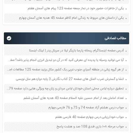
یکی از خاطرات حضور خود در نماز جمعه صفحه 123 پیام های آسمان هفتم
یکی از داستان های مربوط به زندگی امام کاظم صفحه 45 هدیه های آسمان چهارم
مطالب تصادفی
آدرس صفحه اینستاگرام ریحانه پارسا بازیگر لیلا در سریال پدر | لینک اینستا
آیا می توانید وسیله یا پدیده ای معرفی کنید که در آن دو تبدیل انرژی انجام پذیر باشد؟ صفحه 75 علوم ششم
از هر گروه زبانی در منطقه آسیای جنوب غربی یک کشور مثال بزنید صفحه 125 مطالعات اجتماعی هشتم
انشا و گسترش ضرب المثل های صفحه 27 کتاب نگارش 3 پایه دوازدهم مثل نویسی
تحقیق درباره لباس محلی استان خودتان لباس مردان و زنان چه ویژگی هایی دارد صفحه 79 هدیه های آسمان ششم
تعداد امامان بعد از امام حسین علیه السلام صفحه 43 هدیه های آسمان ششم
جواب درس هشتم آزاد صفحه 74 و 75 و 76 فارسی چهارم
جواب خودارزیابی درس چهارم صفحه 40 فارسی هفتم
جواب مرحله ۱۰۸ بازی فندق 108 صد و هشت پاسخ