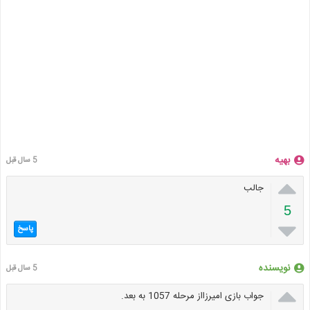
بهیه
5 سال قبل

جالب
5

پاسخ
نویسنده
5 سال قبل

جواب بازی امیرزااز مرحله 1057 به بعد.