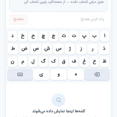
هنوز حرفی انتخاب نشده — از صفحه‌کلید پایین انتخاب کن
پاک کردن همه
حذف
ا
ب
پ
ت
ث
ج
چ
ح
خ
د
ذ
ر
ز
ژ
س
ش
ص
ض
ط
ظ
ع
غ
ف
ق
ک
گ
ل
م
ن
ه
و
ی
کلمه‌ها اینجا نمایش داده می‌شوند