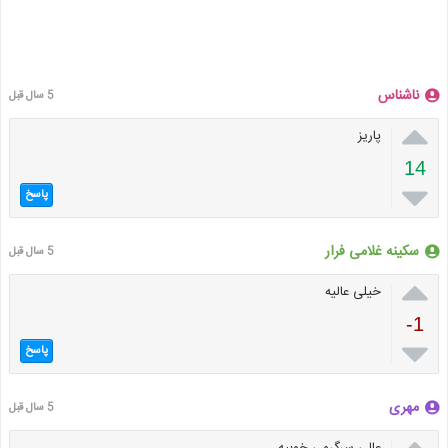
ناشناس
5 سال قبل

پاریز
14

پاسخ
سکینه غلامی فرار
5 سال قبل

خیلی عالیه
-1

پاسخ
مهری
5 سال قبل
