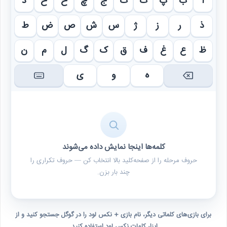
ا
ب
پ
ت
ث
ج
چ
ح
خ
د
ذ
ر
ز
ژ
س
ش
ص
ض
ط
ظ
ع
غ
ف
ق
ک
گ
ل
م
ن
ه
و
ی
کلمه‌ها اینجا نمایش داده می‌شوند
حروف مرحله را از صفحه‌کلید بالا انتخاب کن — حروف تکراری را
چند بار بزن.
برای بازی‌های کلماتی دیگر، نام بازی + نکس لود را در گوگل جستجو کنید و از
ابزار کلمات نکس لود استفاده کنید.