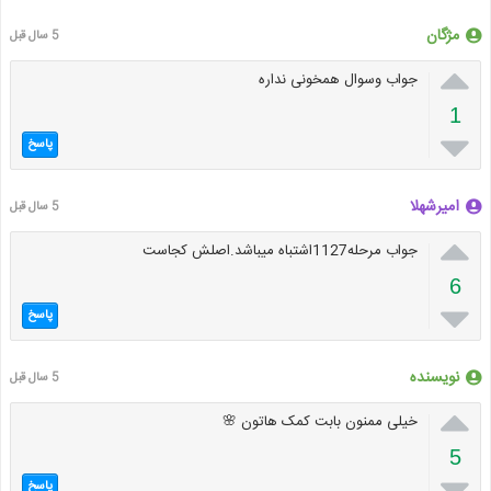
مژگان
5 سال قبل

جواب وسوال همخونی نداره
1

پاسخ
امیرشهلا
5 سال قبل

جواب مرحله1127اشتباه میباشد.اصلش کجاست
6

پاسخ
نویسنده
5 سال قبل

خیلی ممنون بابت کمک هاتون 🌸
5

پاسخ