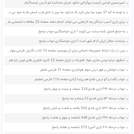
امیرحسین قیاسی کیست بیوگرافی دانلود اجرای خنداننده شو آدرس اینستاگرام
با توجه به آیه 37 سوره سبا بیان کنید که خداوند چه چیز را عامل قرب انسان ها به خود می داند صفحه 24 دین و زندگی دهم
برای یاری آسیب دیدگان چه کارهایی می توانند انجام دهند صفحه 25 مطالعات اجتماعی هفتم
به صمغ فسیل شده درخت می گویند ؟ بازی خواستگاری جواب پاسخ
پایتخت سفال ایران کدام شهر است ؟ بازی خواستگاری جواب پاسخ
پس از درک ارتباط تصویرها داستانی برای آن بنویسید صفحه 70 کتاب نگارش فارسی چهارم ابتدایی
تحقیق درباره بومی سازی سواد فناورانه در ایران صفحه 22 کاربرد فناوری های نوین یازدهم
جواب خوانش و فهم درس سوم هوشیاری صفحه 31 فارسی ششم
جواب گفت و گو درس شانزدهم پرنده آزادی صفحه 116 فارسی هشتم
جواب مرحله ۳۲۴ بازی فندق 324 سیصد و بیست و چهار پاسخ
جواب مرحله ۵۳ بازی فندق 53 پنجاه و سه پاسخ
جواب مرحله ۵۶۶ بازی فندق 566 پانصد و شصت و شش پاسخ
جواب مرحله ۶۴۸ بازی فندق 648 ششصد و چهل و هشت پاسخ
جواب مرحله ۶۷۰ بازی آمیرزا 670 ششصد و هفتاد پاسخ