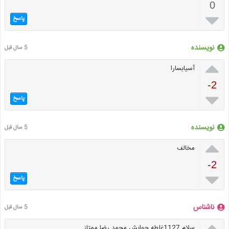
0

پاسخ
نویسنده
5 سال قبل

آسیابسارا
-2

پاسخ
نویسنده
5 سال قبل

مخالف
-2

پاسخ
ناشناس
5 سال قبل

سلام 1127غلطه جوابش محمد رضا ممتاز