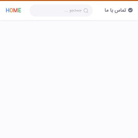
تماس با ما
H
O
M
E