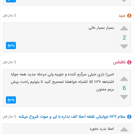
سید
5 سال قبل

بسیار بسیار عالی
2

پاسخ
ناشناس
5 سال قبل

امیرزا بازی خیلی سرگرم کننده و خوبیه ولی مرحله جدید همه جوابا
اشتباهه ۱۱۲۷ کلا اشتباه خواهشا تصحیح کنید تا بتونیم راحت پیش
6
بریم ممنون

پاسخ
سلام ۱۱۲۷ جوابش غلطه اصلا الف نداره با تیر و سوت شروع میشه
5 سال قبل

اصلا بدرد نخورد