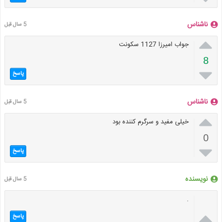
ناشناس
5 سال قبل

جواب امیرزا 1127 سکونت
8

پاسخ
ناشناس
5 سال قبل

خیلی مفید و سرگرم کننده بود
0

پاسخ
نویسنده
5 سال قبل
.

پاسخ