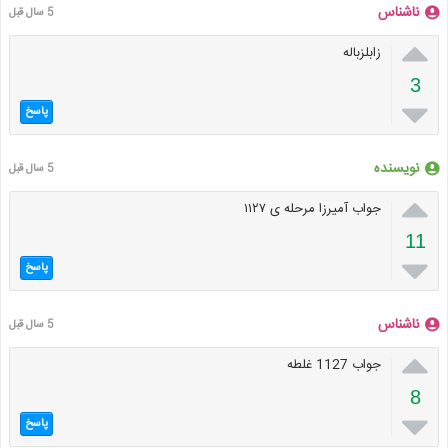
ناشناس
5 سال قبل

زابلزباله
3

پاسخ
نویسنده
5 سال قبل

جواب آمیرزا مرحله ی ۱۱۲۷
11

پاسخ
ناشناس
5 سال قبل

جواب 1127 غلطه
8

پاسخ