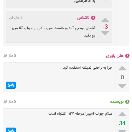
به خاطرهمین

ناشناس
5 سال قبل
-3
آشغال عوضی آمدیم فلسفه تعریف کنی و جواب آقا میرزا

رو بگید
هلن بلوری
5 سال قبل

چرا به راحتی نميشه استفاده کرد
0

پاسخ
نویسنده
5 سال قبل

سلام جواب آمیرزا مرحله ۱۱۲۷ اشتباه است
34

پاسخ