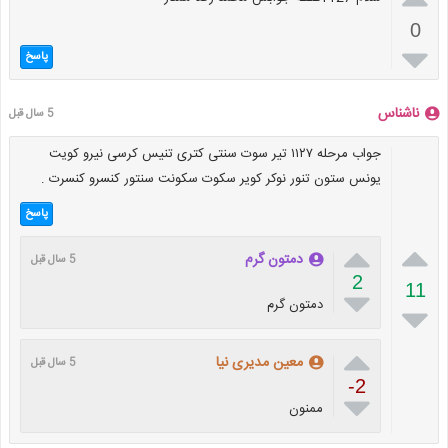
0

پاسخ
ناشناس
5 سال قبل
جواب مرحله ۱۱۲۷ تیر سوت سنتی کتری تنیس کرسی نیرو کویت
یونس ستون تنور نوکر کویر سکوت سکونت سنتور کنسرو کنسرت .
پاسخ


دمتون گرم
5 سال قبل
2
11

دمتون گرم


معین مدیری نیا
5 سال قبل
-2

ممنون