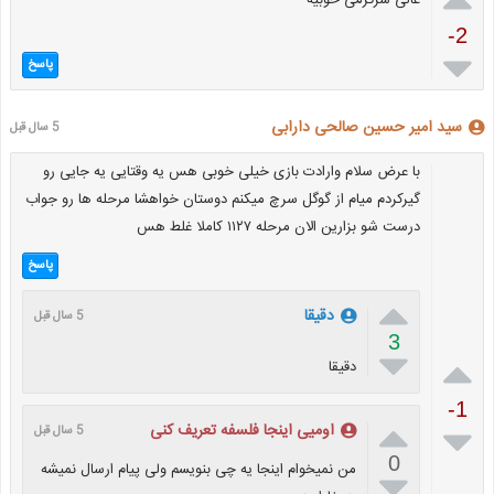
عالی سرگرمی خوبیه
-2

پاسخ
سید امیر حسین صالحی دارابی
5 سال قبل
با عرض سلام وارادت بازی خیلی خوبی هس یه وقتایی یه جایی رو
گیرکردم میام از گوگل سرچ میکنم دوستان خواهشا مرحله ها رو جواب
درست شو بزارین الان مرحله ۱۱۲۷ کاملا غلط هس
پاسخ

دقیقا
5 سال قبل
3


دقیقا
-1


اومیی اینجا فلسفه تعریف کنی
5 سال قبل
0
من نمیخوام اینجا یه چی بنویسم ولی پیام ارسال نمیشه
