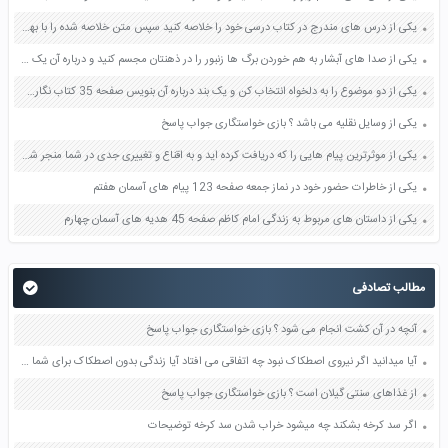
یکی از درس های مندرج در کتاب درسی خود را خلاصه کنید سپس متن خلاصه شده را با بهره گیری از روش های دسته بندی نمودار جدول نقشه مفهومی نشان دهید صفحه 118 نگارش یازدهم
یکی از صدا های آبشار به هم خوردن برگ ها زنبور را در ذهنتان مجسم کنید و درباره آن یک بند بنویسید صفحه 11 نگارش پنجم
یکی از دو موضوع را به دلخواه انتخاب کن و یک بند درباره آن بنویس صفحه 35 کتاب نگارش فارسی سوم
یکی از وسایل نقلیه می باشد ؟ بازی خواستگاری جواب پاسخ
یکی از موثرترین پیام هایی را که دریافت کرده اید و به اقناع و تغییری جدی در شما منجر شده است برسی کنید و علت این تاثیر گذاری قابل توجه را بنویسید صفحه 52 تفکر و سواد رسانه ای دهم
یکی از خاطرات حضور خود در نماز جمعه صفحه 123 پیام های آسمان هفتم
یکی از داستان های مربوط به زندگی امام کاظم صفحه 45 هدیه های آسمان چهارم
مطالب تصادفی
آنچه در آن کشت انجام می شود ؟ بازی خواستگاری جواب پاسخ
آیا میدانید اگر نیروی اصطکاک نبود چه اتفاقی می افتاد آیا زندگی بدون اصطکاک برای شما قابل تصور است صفحه 59 علوم ششم
از غذاهای سنتی گیلان است ؟ بازی خواستگاری جواب پاسخ
اگر سد کرخه بشکند چه میشود خراب شدن سد کرخه توضیحات