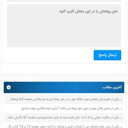
ارسال پاسخ
آخرین مطالب
یکی از هنرمندان معاصر مورد علاقه خود را در هر رشته ای به جز عکاسی صفحه 69 فرهنگ و هنر نهم
یکی از مسیر های عبور و مرور خودروها می باشد ؟ بازی خواستگاری جواب پاسخ
یکی از حکایت هایی را که تا به حال شنیده اید به زبان ساده بنویسید صفحه 97 نگارش ششم دبستان
یکی از متن های ناتمام زیر را انتخاب کنید و نوشته را ادامه دهید صفحه 73 و 74 کتاب نگارش فارسی پنجم دبستان