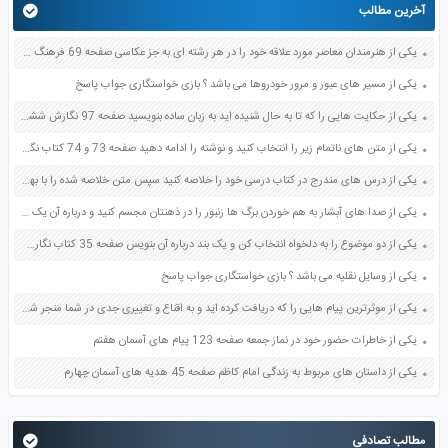
آخرین مطالب
یکی از هنرمندان معاصر مورد علاقه خود را در هر رشته ای به جز عکاسی صفحه 69 فرهنگ و هنر نهم
یکی از مسیر های عبور و مرور خودروها می باشد ؟ بازی خواستگاری جواب پاسخ
یکی از حکایت هایی را که تا به حال شنیده اید به زبان ساده بنویسید صفحه 97 نگارش ششم دبستان
یکی از متن های ناتمام زیر را انتخاب کنید و نوشته را ادامه دهید صفحه 73 و 74 کتاب نگارش فارسی پنجم دبستان
یکی از درس های مندرج در کتاب درسی خود را خلاصه کنید سپس متن خلاصه شده را با بهره گیری از روش های دسته بندی نمودار جدول نقشه مفهومی نشان دهید صفحه 118 نگارش یازدهم
یکی از صدا های آبشار به هم خوردن برگ ها زنبور را در ذهنتان مجسم کنید و درباره آن یک بند بنویسید صفحه 11 نگارش پنجم
یکی از دو موضوع را به دلخواه انتخاب کن و یک بند درباره آن بنویس صفحه 35 کتاب نگارش فارسی سوم
یکی از وسایل نقلیه می باشد ؟ بازی خواستگاری جواب پاسخ
یکی از موثرترین پیام هایی را که دریافت کرده اید و به اقناع و تغییری جدی در شما منجر شده است برسی کنید و علت این تاثیر گذاری قابل توجه را بنویسید صفحه 52 تفکر و سواد رسانه ای دهم
یکی از خاطرات حضور خود در نماز جمعه صفحه 123 پیام های آسمان هفتم
یکی از داستان های مربوط به زندگی امام کاظم صفحه 45 هدیه های آسمان چهارم
مطالب تصادفی