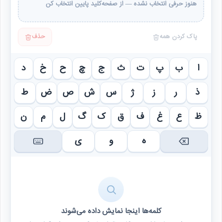
هنوز حرفی انتخاب نشده — از صفحه‌کلید پایین انتخاب کن
پاک کردن همه
حذف
ا
ب
پ
ت
ث
ج
چ
ح
خ
د
ذ
ر
ز
ژ
س
ش
ص
ض
ط
ظ
ع
غ
ف
ق
ک
گ
ل
م
ن
ه
و
ی
کلمه‌ها اینجا نمایش داده می‌شوند