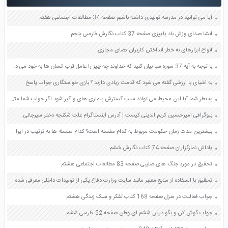
آیا می توانید در مدرسه تولیدی داشته باشیم صفحه 34 مطالعات اجتماعی هفتم
انشا صدای وزش باد پاییزی صفحه 37 کتاب نگارش فارسی پنجم
انواع ابزارهای به خطر انداختن کاربران فضای مجازی
با توجه به آیه 37 سوره سبا بیان کنید که خداوند چه چیز را عامل قرب انسان ها به خود می داند صفحه 24 دین و زندگی دهم
به اشیای با ارزشی گفته می شود که قدمت زیادی دارند ؟ بازی خواستگاری جواب پاسخ
به نظر شما آیا این محیط می تواند سبب گسترش بیماری های واگیر شود اگر جواب شما مثبت است چگونه صفحه 96 علوم ششم
بیوگرافی امیرحسین کریم الدینی کیست | آدرس اینستاگرام علت شکنجه دختر سیرجانی
بیشترین مدت زمان حکومت مربوط به کدام سلسله است؟ کدام سلسله ها به ترتیب در ایران حکومت کردند؟ صفحه 122 پیام های آسمان هفتم
پاداش نمازگزاران صفحه 74 کتاب نگارش ششم
تحقیق در مورد جنگ های صلیبی صفحه 83 مطالعات اجتماعی هشتم
تحقیق با استفاده از منابع معتبر مانند سایت وزارت دفاع یکی از تولیدات داخلی معرفی شده در این درس یا موارد دیگری را به دلخواه انتخاب و درباره قابلیت های آن تحقیق کنید صفحه 21 آمادگی دفاعی دهم
جواب فعالیت در منزل صفحه 168 کتاب تفکر و سبک زندگی هشتم
جواب گوش کن و بگو درس ششم ای وطن صفحه 52 فارسی ششم