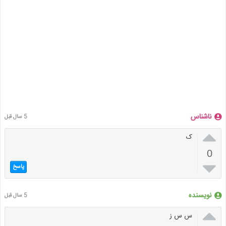
ناشناس
5 سال قبل

ک
0

پاسخ
نویسنده
5 سال قبل

س س ز