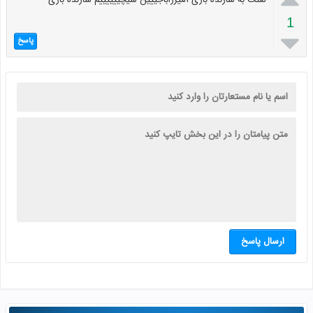
لعنت به سازنده بازی آمیرراباجییین سیچییییییم سازنده بازی
1

پاسخ
ارسال پاسخ