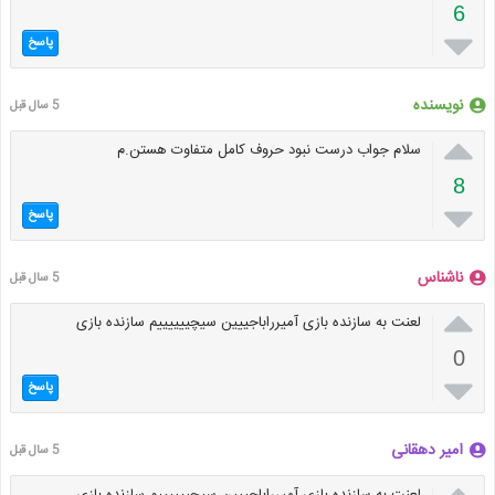
6

پاسخ
نویسنده
5 سال قبل

سلام جواب درست نبود حروف کامل متفاوت هستن.م
8

پاسخ
ناشناس
5 سال قبل

لعنت به سازنده بازی آمیرراباجییین سیچییییییم سازنده بازی
0

پاسخ
امیر دهقانی
5 سال قبل
