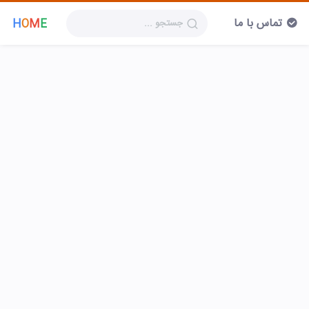
تماس با ما
H
O
M
E