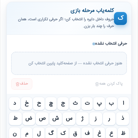
کلمه‌یاب مرحله بازی
ک
حروف داخل دایره را انتخاب کن؛ اگر حرفی تکراری است، همان
حرف را چند بار بزن.
حرفی انتخاب نشده
هنوز حرفی انتخاب نشده — از صفحه‌کلید پایین انتخاب کن
پاک کردن همه
حذف
ا
ب
پ
ت
ث
ج
چ
ح
خ
د
ذ
ر
ز
ژ
س
ش
ص
ض
ط
ظ
ع
غ
ف
ق
ک
گ
ل
م
ن