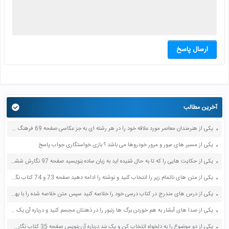
ارسال پاسخ
آخرین مطالب
یکی از هنرمندان معاصر مورد علاقه خود را در هر رشته ای به جز عکاسی صفحه 69 فرهنگ و هنر نهم
یکی از مسیر های عبور و مرور خودروها می باشد ؟ بازی خواستگاری جواب پاسخ
یکی از حکایت هایی را که تا به حال شنیده اید به زبان ساده بنویسید صفحه 97 نگارش ششم دبستان
یکی از متن های ناتمام زیر را انتخاب کنید و نوشته را ادامه دهید صفحه 73 و 74 کتاب نگارش فارسی پنجم دبستان
یکی از درس های مندرج در کتاب درسی خود را خلاصه کنید سپس متن خلاصه شده را با بهره گیری از روش های دسته بندی نمودار جدول نقشه مفهومی نشان دهید صفحه 118 نگارش یازدهم
یکی از صدا های آبشار به هم خوردن برگ ها زنبور را در ذهنتان مجسم کنید و درباره آن یک بند بنویسید صفحه 11 نگارش پنجم
یکی از دو موضوع را به دلخواه انتخاب کن و یک بند درباره آن بنویس صفحه 35 کتاب نگارش فارسی سوم