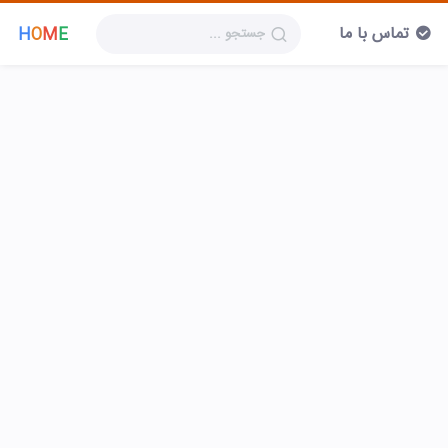
تماس با ما
H
O
M
E