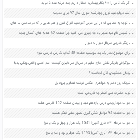
اگر یک تاس را ۶۰۰ بکار بیندازیم انتظار داریم چند مرتبه عدد ۵ بیاید
انشا درباره عید نوروز چهارشنبه سوری سال 97 برای مدرسه
با توجه به مطالبی که در این درس آموختید انواع فنون و هنر هایی را که در ساختن بنا های تاریخی اصفهان به کار رفته فهرست کنید صفحه 61 هدیه های آسمان ششم
با شنیدن نام عید غدیر یاد چه چیزی می افتید چرا صفحه 62 هدیه های آسمان پنجم
بازیگر خارجی سریال دیوار به دیوار
برای موضوع نماز یک بند بنویسید صفحه 45 کتاب نگارش فارسی سوم
بیوگرافی بازیگر نقش حاج سلیم در سریال سر دلبران کیست اسم اصلی واقعی ویکی پدیا
پژمان جمشیدی الان کجاست ؟
تبریک روز دختر به خواهرم | عکس نوشته تصاویر پروفایل
تولد حضرت علی اصغر چه تاریخی است
جواب خودارزیابی درس یازدهم عهد و پیمان صفحه 102 فارسی هفتم
جواب صفحه 94 عوامل شکل گیری تصور منفی تفکر هشتم
جواب مرحله ۱۰۴۱ بازی آمیرزا 1041 یک هزار و چهل و یک پاسخ
جواب مرحله ۱۰۹۳ بازی آمیرزا 1093 یک هزار و نود و سه پاسخ