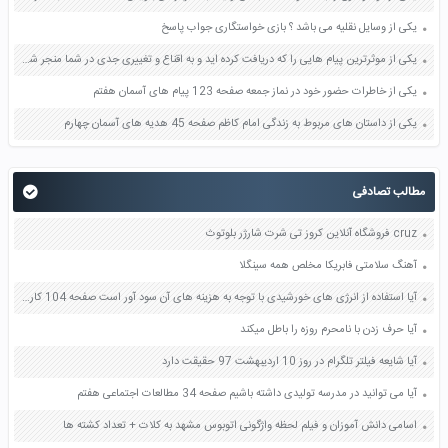
یکی از وسایل نقلیه می باشد ؟ بازی خواستگاری جواب پاسخ
یکی از موثرترین پیام هایی را که دریافت کرده اید و به اقناع و تغییری جدی در شما منجر شده است برسی کنید و علت این تاثیر گذاری قابل توجه را بنویسید صفحه 52 تفکر و سواد رسانه ای دهم
یکی از خاطرات حضور خود در نماز جمعه صفحه 123 پیام های آسمان هفتم
یکی از داستان های مربوط به زندگی امام کاظم صفحه 45 هدیه های آسمان چهارم
مطالب تصادفی
cruz فروشگاه آنلاین کروز تی شرت شارژر بلوتوث
آهنگ سلامتی فابریکا مخلص همه سینگلا
آیا استفاده از انرژی های خورشیدی با توجه به هزینه های آن سود آور است صفحه 104 کاربرد فناوری های نوین یازدهم
آیا حرف زدن با نامحرم روزه را باطل میکند
آیا شایعه فیلتر تلگرام در روز 10 اردیبهشت 97 حقیقت دارد
آیا می توانید در مدرسه تولیدی داشته باشیم صفحه 34 مطالعات اجتماعی هفتم
اسامی دانش آموزان و فیلم لحظه واژگونی اتوبوس مشهد به کلات + تعداد کشته ها