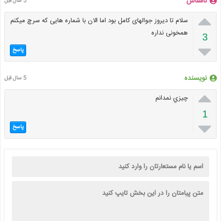
ناشناس
5 سال قبل

سلام تا دیروز جوالهای کامل بود اما الان با شماره هایی که سرچ میکنم
همخونی نداره
3

پاسخ
نویسنده
5 سال قبل

چيزي نمدانم
1

پاسخ