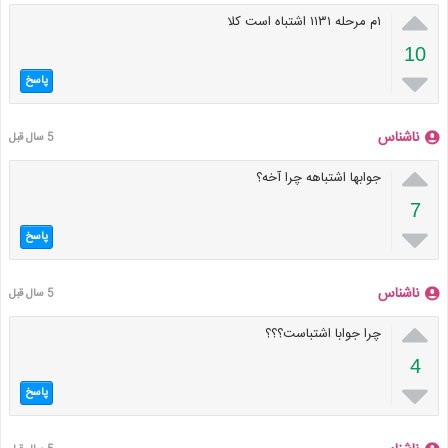

۱م مرحله ۱۱۳۱ اشتباه است کلا
10

پاسخ
ناشناس
5 سال قبل

جوابها اشتباهه چرا آخه؟
7

پاسخ
ناشناس
5 سال قبل

چرا جوابا اشتباست؟؟؟
4

پاسخ