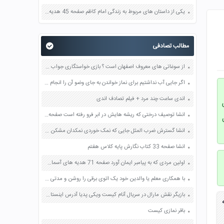
یکی از داستان های مربوط به زندگی امام کاظم صفحه 45 هدیه های آسمان چهارم
مطالب تصادفی
از سوغاتی های معروف اصفهان است ؟ بازی خواستگاری جواب پاسخ
اگر جایی آب نداشتیم برای نماز خواندن به جای وضو آن را انجام می دهیم صفحه 43 هدیه های آسمان ششم
اندی ساعت چند مرد + فیلم تصادف اندی
انشا توصیف درختی که ریشه هایش در ابر فرو رفته است صفحه 96 نگارش نهم
انشا گسترش ضرب المثل جایی که نمک خوردی نمکدان مشکن صفحه 122 نگارش دهم
انشا صفحه 33 کتاب نگارش پایه کلاس هفتم
اولین مردی که به پیامبر ایمان آورد صفحه 71 هدیه های آسمان چهارم
با همکاری معلم یا والدین خود یک اتوی برقی را روشن و مدتی صبر کنید تا سطح اتو کاملا داغ شود صفحه 89 علوم هفتم
بازیگر نقش مارال در سریال آنام کیست ویکی پدیا آدرس اینستاگرام
باقر نمازی کیست