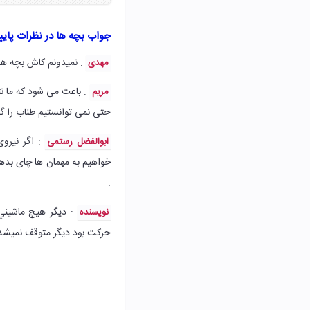
جواب بچه ها در نظرات پای
: نمیدونم کاش بچه ها
مهدی
: باعث می شود که ما نتوا
مریم
حتی نمی توانستیم طناب را گره
: اگر نیروی
ابوالفضل رستمی
خواهیم به مهمان ها چای بده
.
: ديگر هيچ ماشيني
نویسنده
حركت بود ديگر متوقف نميشد