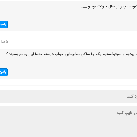
نبودهمچیز در حال حرکت بود و ……
پاسخ
5 سال قبل
بودیم و نمیتوانستیم یک جا ساکن بمانیماین جواب درسته حتما این رو بنویسید•°•
پاسخ