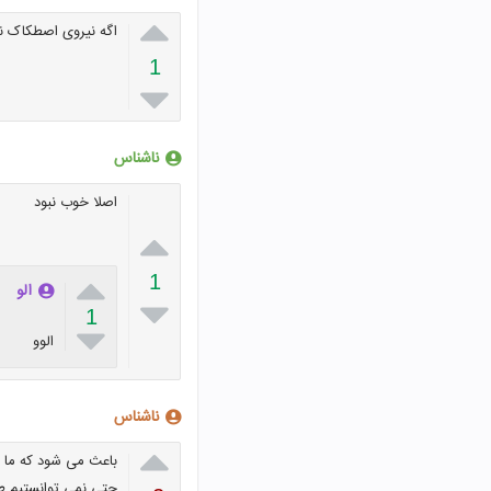

اگه نیروی اصطکاک نب
1

ناشناس
اصلا خوب نبود


1
الو

1

الوو
ناشناس

باعث می شود که ما نتو
حتی نمی توانستیم طن