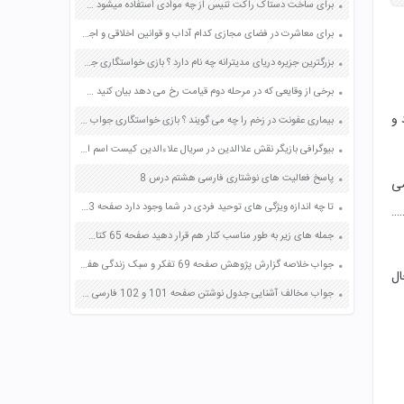
برای ساخت دستاک راکت تنیس از چه موادی استفاده میشود صفحه 32 علوم هفتم
برای معاشرت در فضای مجازی کدام آداب و قوانین اخلاقی و اجتماعی را باید رعایت کرد؟ صفحه 168 تفکر و سواد رسانه ای دهم
بزرگترین جزیره دریای مدیترانه چه نام دارد ؟ بازی خواستگاری جواب پاسخ
برخی از وقایعی که در مرحله دوم قیامت رخ می دهد بیان کنید صفحه 80 دین و زندگی دهم
 و
بیماری عفونت در زخم را چه می گویند ؟ بازی خواستگاری جواب پاسخ
بیوگرافی بازیگر نقش علاالدین در سریال علاءالدین کیست اسم اصلی واقعی زندگینامه
پاسخ فعالیت های نوشتاری فارسی هشتم درس 8
می
تا چه اندازه ویژگی های توحید فردی در شما وجود دارد صفحه 33 دین و زندگی دوازدهم
……
جمله های زیر به طور مناسب کنار هم قرار دهید صفحه 65 کتاب نگارش ششم دبستان
جواب خلاصه گزارش پژوهش صفحه 69 تفکر و سبک زندگی هفتم
ال
جواب مخالف آشنایی جدول نوشتن صفحه 101 و 102 فارسی نهم