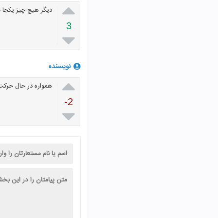

دیگر هیچ چیز یکجا 
3

نویسنده

همواره در حال حرکت 
-2
