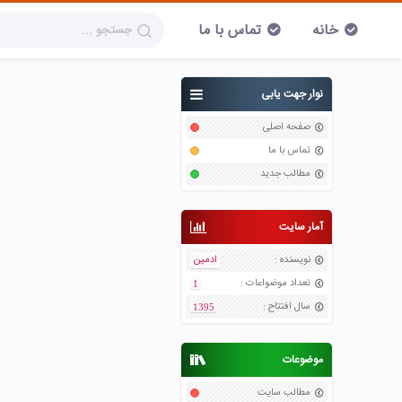
خانه
تماس با ما
نوار جهت یابی
صفحه اصلی
تماس با ما
مطالب جدید
آمار سایت
نویسنده
:
ادمین
تعداد موضواعات
:
1
سال افتتاح
:
1395
موضوعات
مطالب سایت