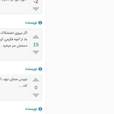
-2

نویسنده

اگر نیروی اصتحکاک ن
باد از آنچه فکرمی کر
15
دستمان سر میخرد . پا

نویسنده

دویدن ممکن نبود، ا
کند…..
0

نویسنده