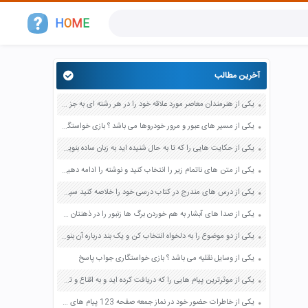
H
O
M
E
آخرین مطالب
یکی از هنرمندان معاصر مورد علاقه خود را در هر رشته ای به جز عکاسی صفحه 69 فرهنگ و هنر نهم
یکی از مسیر های عبور و مرور خودروها می باشد ؟ بازی خواستگاری جواب پاسخ
یکی از حکایت هایی را که تا به حال شنیده اید به زبان ساده بنویسید صفحه 97 نگارش ششم دبستان
یکی از متن های ناتمام زیر را انتخاب کنید و نوشته را ادامه دهید صفحه 73 و 74 کتاب نگارش فارسی پنجم دبستان
یکی از درس های مندرج در کتاب درسی خود را خلاصه کنید سپس متن خلاصه شده را با بهره گیری از روش های دسته بندی نمودار جدول نقشه مفهومی نشان دهید صفحه 118 نگارش یازدهم
یکی از صدا های آبشار به هم خوردن برگ ها زنبور را در ذهنتان مجسم کنید و درباره آن یک بند بنویسید صفحه 11 نگارش پنجم
یکی از دو موضوع را به دلخواه انتخاب کن و یک بند درباره آن بنویس صفحه 35 کتاب نگارش فارسی سوم
یکی از وسایل نقلیه می باشد ؟ بازی خواستگاری جواب پاسخ
یکی از موثرترین پیام هایی را که دریافت کرده اید و به اقناع و تغییری جدی در شما منجر شده است برسی کنید و علت این تاثیر گذاری قابل توجه را بنویسید صفحه 52 تفکر و سواد رسانه ای دهم
یکی از خاطرات حضور خود در نماز جمعه صفحه 123 پیام های آسمان هفتم