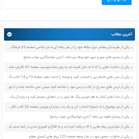
آخرین مطالب
یکی از هنرمندان معاصر مورد علاقه خود را در هر رشته ای به جز عکاسی صفحه 69 فرهنگ و هنر نهم
یکی از مسیر های عبور و مرور خودروها می باشد ؟ بازی خواستگاری جواب پاسخ
یکی از حکایت هایی را که تا به حال شنیده اید به زبان ساده بنویسید صفحه 97 نگارش ششم دبستان
یکی از متن های ناتمام زیر را انتخاب کنید و نوشته را ادامه دهید صفحه 73 و 74 کتاب نگارش فارسی پنجم دبستان
یکی از درس های مندرج در کتاب درسی خود را خلاصه کنید سپس متن خلاصه شده را با بهره گیری از روش های دسته بندی نمودار جدول نقشه مفهومی نشان دهید صفحه 118 نگارش یازدهم
یکی از صدا های آبشار به هم خوردن برگ ها زنبور را در ذهنتان مجسم کنید و درباره آن یک بند بنویسید صفحه 11 نگارش پنجم
یکی از دو موضوع را به دلخواه انتخاب کن و یک بند درباره آن بنویس صفحه 35 کتاب نگارش فارسی سوم
یکی از وسایل نقلیه می باشد ؟ بازی خواستگاری جواب پاسخ
یکی از موثرترین پیام هایی را که دریافت کرده اید و به اقناع و تغییری جدی در شما منجر شده است برسی کنید و علت این تاثیر گذاری قابل توجه را بنویسید صفحه 52 تفکر و سواد رسانه ای دهم
یکی از خاطرات حضور خود در نماز جمعه صفحه 123 پیام های آسمان هفتم