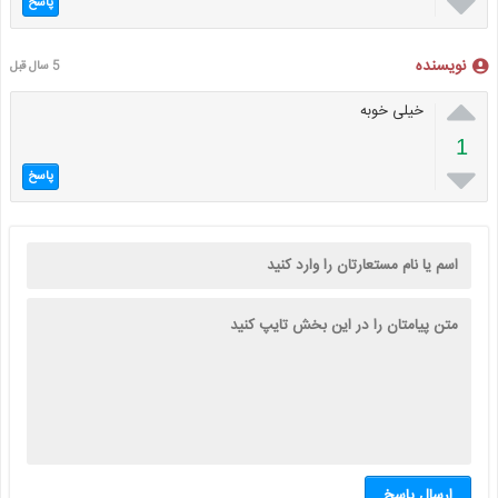

پاسخ
نویسنده
5 سال قبل

خیلی خوبه
1

پاسخ
ارسال پاسخ