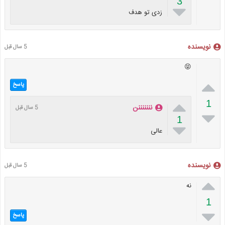
3

زدی تو هدف
نویسنده
5 سال قبل
😝

پاسخ

1
نننننننن
5 سال قبل

1

عالی
نویسنده
5 سال قبل

نه
1

پاسخ