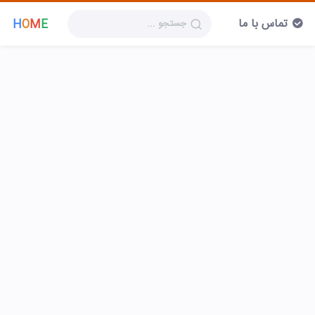
تماس با ما
H
O
M
E