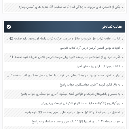
یکی از داستان های مربوط به زندگی امام کاظم صفحه 45 هدیه های آسمان چهارم
مطالب تصادفی
آیا بین جاذبه ذرات حل شونده و حلال و سرعت حرکت ذرات رابطه ای وجود دارد صفحه 42 آزمایشگاه علوم تجربی دهم
ادبیات بومی استان کرمان درس آزاد کتاب فارسی
اگر خاطره ای از شرکت در نماز جمعه دارید برای دوستانتان در کلاس تعریف کنید صفحه 51 هدیه های آسمان پنجم
انشا درمورد 13 آبان روز دانش آموز
برای داشتن محله ای بهتر در چه کارهایی می توانید با اهالی محل همکاری کنید صفحه 4 مطالعات اجتماعی چهارم
به باغ انگور گویند ؟ بازی خواستگاری جواب پاسخ
به مسیر و راهروهای باریک و طولانی گفته میشود ؟ بازی خواستگاری جواب پاسخ
بیوگرافی و زندگینامه حاج احمد اقوام شکوهی کیست ویکی پدیا
تحقیق درباره چگونگی تشکیل فسیل در لایه های رسوبی صفحه 33 علوم پنجم
جواب مرحله ۱۱۸۹ بازی آمیرزا 1189 یک هزار و صد و هشتاد و نه پاسخ