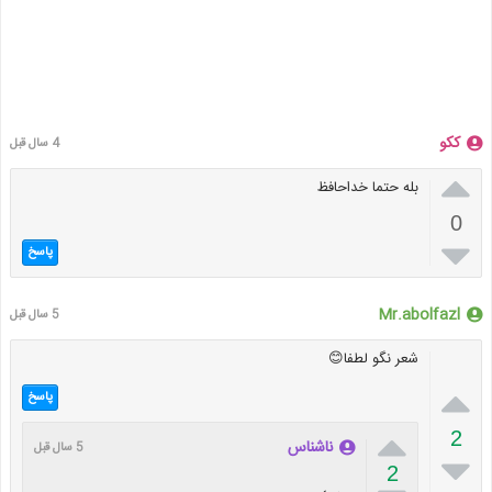
ککو
4 سال قبل

بله حتما خداحافظ
0

پاسخ
Mr.abolfazl
5 سال قبل
شعر نگو لطفا😊

پاسخ

2
ناشناس
5 سال قبل

2