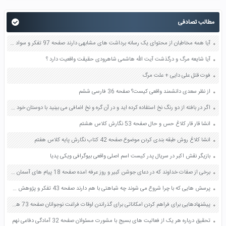
مطالب تصادفی
آیا همه مخاطبان از محتوای یک رسانه برداشت های مشابهی دارند صفحه 97 تفکر و سواد رسانه ای دهم
آیا شایعه مرگ و درگذشت آیت الله هاشمی شاهرودی حقیقت واقعیت دارد ؟
فوت قتل علی دایی + علت مرگ
از نظر سعدی دانشمند واقعی کیست؟ صفحه 36 فارسی ششم
اگر در بافته از دو رنگ نخ استفاده کرده اید و در آن گره و نخ اضافی می بینید با دوستان خود روش هایی را برای مخفی کردن آن ها پیدا کنید صفحه 60 کار و فناوری هشتم
انشا قار قار کلاغ حس و حال صفحه 53 نگارش کلاس هشتم
انشا کلاغ روش طبقه بندی كردن موضوع صفحه 42 کتاب نگارش پایه کلاس هفتم
بازیگر نقش اکبر در سریال پدر کیست اسم اصلی واقعی بیوگرافی ویکی پدیا
برخی از صفات خداوند که در دعای جوشن کبیر و روز عرفه امده صفحه 18 پیام های آسمان نهم
پرسش هایی که با چرا شروع می شوند چه شباهتی با هم دارند صفحه 43 تفکر و پژوهش ششم
پیشنهادهایی برای فراهم کردن امکاناتی برای گذراندن اوقات فراغت نوجوانان صفحه 73 هدیه های آسمان ششم
تحقیق درباره هر یک از فعالیت های بسیج با مشورت مسئولان صفحه 32 آمادگی دفاعی نهم