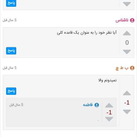

پاسخ
ناشناس
5 سال قبل

آیا نظر خود را به عنوان یک قاعده کلی
0

پاسخ
ب ط چ
5 سال قبل
نمیدونم والا

پاسخ

-1
فاطمه
5 سال قبل

-1

.