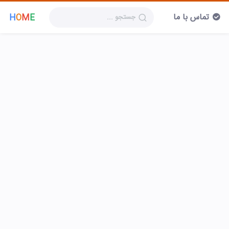
تماس با ما
H
O
M
E