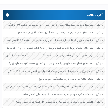
آخرین مطالب
یکی از هنرمندان معاصر مورد علاقه خود را در هر رشته ای به جز عکاسی صفحه 69 فرهنگ و هنر نهم
یکی از مسیر های عبور و مرور خودروها می باشد ؟ بازی خواستگاری جواب پاسخ
یکی از حکایت هایی را که تا به حال شنیده اید به زبان ساده بنویسید صفحه 97 نگارش ششم دبستان
یکی از متن های ناتمام زیر را انتخاب کنید و نوشته را ادامه دهید صفحه 73 و 74 کتاب نگارش فارسی پنجم دبستان
یکی از درس های مندرج در کتاب درسی خود را خلاصه کنید سپس متن خلاصه شده را با بهره گیری از روش های دسته بندی نمودار جدول نقشه مفهومی نشان دهید صفحه 118 نگارش یازدهم
یکی از صدا های آبشار به هم خوردن برگ ها زنبور را در ذهنتان مجسم کنید و درباره آن یک بند بنویسید صفحه 11 نگارش پنجم
یکی از دو موضوع را به دلخواه انتخاب کن و یک بند درباره آن بنویس صفحه 35 کتاب نگارش فارسی سوم
یکی از وسایل نقلیه می باشد ؟ بازی خواستگاری جواب پاسخ
یکی از موثرترین پیام هایی را که دریافت کرده اید و به اقناع و تغییری جدی در شما منجر شده است برسی کنید و علت این تاثیر گذاری قابل توجه را بنویسید صفحه 52 تفکر و سواد رسانه ای دهم
یکی از خاطرات حضور خود در نماز جمعه صفحه 123 پیام های آسمان هفتم
یکی از داستان های مربوط به زندگی امام کاظم صفحه 45 هدیه های آسمان چهارم