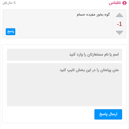
ناشناس
5 سال قبل

گوه بخور مفیده حسام
-1

پاسخ
ارسال پاسخ