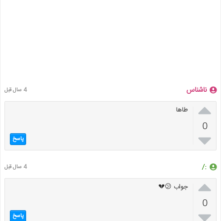
ناشناس
4 سال قبل

طاها
0

پاسخ
:/
4 سال قبل

جواب 😕💔
0

پاسخ