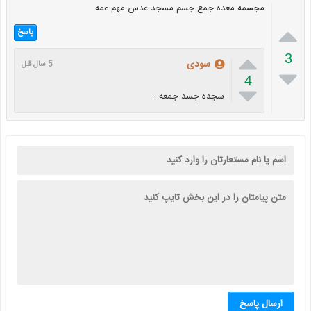
مجسمه معده جمع جسم مسجد عدس مهم عمه

پاسخ

3
سودی
5 سال قبل

4

سجده جسد جمعه .
ارسال پاسخ