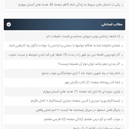
یکی از داستان های مربوط به زندگی امام کاظم صفحه 45 هدیه های آسمان چهارم
مطالب تصادفی
آیا شایعه زرتشتی بودن سروش جمشیدی قیمت حقیقت دارد
اعضای خانواده شما به هنگام مواجهه با سختی و ناراحتی یا حوادث ناگوار چه کارهایی انجام می دهند تا مشکلات روحی خود را کم کنند فعالیت در منزل صفحه 109 کتاب تفکر و سبک زندگی هشتم
اگر خودرویی فاصله بین دو شهر را در مدت 70 دقیقه طی کند تندی متوسط و سرعت متوسط اتومبیل برحسب متر بر ثانیه و همچنین کیلومتر بر ساعت چقدر است صفحه 44 علوم نهم
اگر عددی صفر نباشد توان دوم آن همیشه چیست؟
امام رضا در چه شهری متولد شد ؟ بازی خواستگاری جواب پاسخ
انشا گذر رودخانه صفحه 21 کتاب نگارش نهم
اولین سوره ای که نازل شد صفحه 71 هدیه های آسمان چهارم
اینستاگرام پوریا حیدری | آدرس صفحه مجازی اینستاگرام + کانال تلگرام
بازیگر نقش مسعود در سریال لیسانسه ها کیست + اسم اصلی واقعی
جواب گفت و گو درس هشتم آزادگی صفحه 62 فارسی هشتم
جواب مرحله ۱ بازی آفتابه 1 یک پاسخ