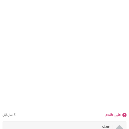
علی خادم
5 سال قبل

هدف