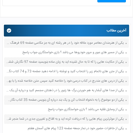
آخرین مطالب
یکی از هنرمندان معاصر مورد علاقه خود را در هر رشته ای به جز عکاسی صفحه 69 فرهنگ و هنر نهم
یکی از مسیر های عبور و مرور خودروها می باشد ؟ بازی خواستگاری جواب پاسخ
یکی از حکایت هایی را که تا به حال شنیده اید به زبان ساده بنویسید صفحه 97 نگارش ششم دبستان
یکی از متن های ناتمام زیر را انتخاب کنید و نوشته را ادامه دهید صفحه 73 و 74 کتاب نگارش فارسی پنجم دبستان
یکی از درس های مندرج در کتاب درسی خود را خلاصه کنید سپس متن خلاصه شده را با بهره گیری از روش های دسته بندی نمودار جدول نقشه مفهومی نشان دهید صفحه 118 نگارش یازدهم
یکی از صدا های آبشار به هم خوردن برگ ها زنبور را در ذهنتان مجسم کنید و درباره آن یک بند بنویسید صفحه 11 نگارش پنجم
یکی از دو موضوع را به دلخواه انتخاب کن و یک بند درباره آن بنویس صفحه 35 کتاب نگارش فارسی سوم
یکی از وسایل نقلیه می باشد ؟ بازی خواستگاری جواب پاسخ
یکی از موثرترین پیام هایی را که دریافت کرده اید و به اقناع و تغییری جدی در شما منجر شده است برسی کنید و علت این تاثیر گذاری قابل توجه را بنویسید صفحه 52 تفکر و سواد رسانه ای دهم
یکی از خاطرات حضور خود در نماز جمعه صفحه 123 پیام های آسمان هفتم