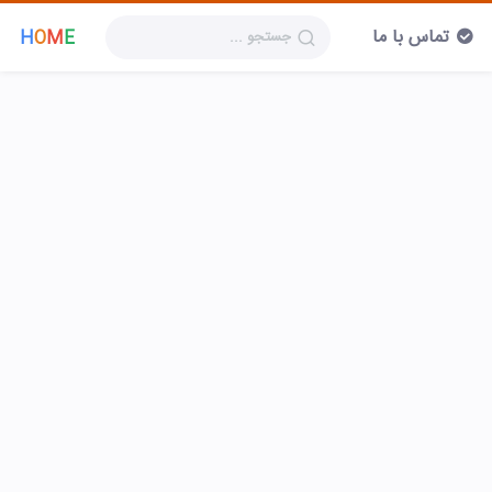
تماس با ما
H
O
M
E