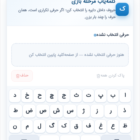
کلمه‌یاب مرحله بازی
ک
حروف داخل دایره را انتخاب کن؛ اگر حرفی تکراری است، همان
حرف را چند بار بزن.
حرفی انتخاب نشده
هنوز حرفی انتخاب نشده — از صفحه‌کلید پایین انتخاب کن
پاک کردن همه
حذف
ا
ب
پ
ت
ث
ج
چ
ح
خ
د
ذ
ر
ز
ژ
س
ش
ص
ض
ط
ظ
ع
غ
ف
ق
ک
گ
ل
م
ن