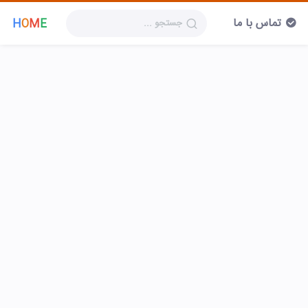
تماس با ما
H
O
M
E