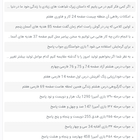
اگر کمی فکر کنیم در می یابیم که داستان زیرک شباهت های زیادی با زندگی خود ما در دنیا دارد این شباهت ها را پیدا کنید و مانند نمونه جا های خالی را پر کنید صفحه 42 پیام های آسمان هفتم
امکانات رفاهی آن منطقه چیست صفحه 24 کار و فناوری هفتم
اولین کلامی که پدر در گوش راست امام زمان گفت صفحه 85 هدیه های آسمان پنجم
با انجام دادن چه کار هایی می توانیم به سخن پیامبر عمل کنیم صفحه 37 هدیه های آسمان چهارم
برای گرمایش استفاده می شود ؟ بازی خواستگاری جواب پاسخ
به نظر شما اگر بخواهیم تولید امروز را با گدشته مقایسه کنیم کدام عوامل تولید بیشتر تغییر کرده اند یک مثال بزنید صفحه 34 مطالعات اجتماعی هفتم
جواب درس هشتم آزاد صفحه 74 و 75 و 76 فارسی چهارم
جواب خودارزیابی زنگ آفرینش درس اول صفحه 14 فارسی هفتم
جواب گارگروهی درس هشتم زندگی همین لحظه هاست صفحه 69 فارسی هفتم
جواب مرحله ۱۲۹۰ بازی آمیرزا 1290 یک هزار و دویست و نود پاسخ
جواب مرحله ۱۴۷ بازی آمیرزا 147 صد و چهل و هفت پاسخ
جواب مرحله ۲۵۵ بازی فندق 255 دویست و پنجاه و پنج پاسخ
جواب مرحله ۳۴ بازی آفتابه 34 سی و چهار پاسخ
جواب مرحله ۴۵۸ بازی آمیرزا 458 چهارصد و پنجاه و هشت پاسخ