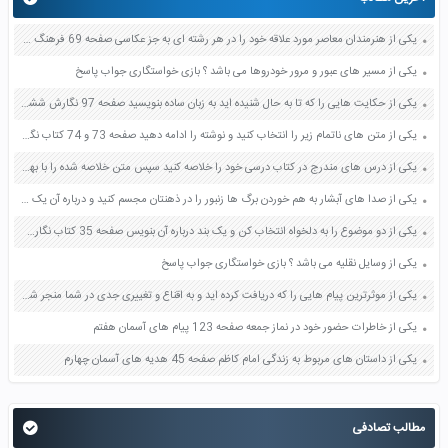
یکی از هنرمندان معاصر مورد علاقه خود را در هر رشته ای به جز عکاسی صفحه 69 فرهنگ و هنر نهم
یکی از مسیر های عبور و مرور خودروها می باشد ؟ بازی خواستگاری جواب پاسخ
یکی از حکایت هایی را که تا به حال شنیده اید به زبان ساده بنویسید صفحه 97 نگارش ششم دبستان
یکی از متن های ناتمام زیر را انتخاب کنید و نوشته را ادامه دهید صفحه 73 و 74 کتاب نگارش فارسی پنجم دبستان
یکی از درس های مندرج در کتاب درسی خود را خلاصه کنید سپس متن خلاصه شده را با بهره گیری از روش های دسته بندی نمودار جدول نقشه مفهومی نشان دهید صفحه 118 نگارش یازدهم
یکی از صدا های آبشار به هم خوردن برگ ها زنبور را در ذهنتان مجسم کنید و درباره آن یک بند بنویسید صفحه 11 نگارش پنجم
یکی از دو موضوع را به دلخواه انتخاب کن و یک بند درباره آن بنویس صفحه 35 کتاب نگارش فارسی سوم
یکی از وسایل نقلیه می باشد ؟ بازی خواستگاری جواب پاسخ
یکی از موثرترین پیام هایی را که دریافت کرده اید و به اقناع و تغییری جدی در شما منجر شده است برسی کنید و علت این تاثیر گذاری قابل توجه را بنویسید صفحه 52 تفکر و سواد رسانه ای دهم
یکی از خاطرات حضور خود در نماز جمعه صفحه 123 پیام های آسمان هفتم
یکی از داستان های مربوط به زندگی امام کاظم صفحه 45 هدیه های آسمان چهارم
مطالب تصادفی