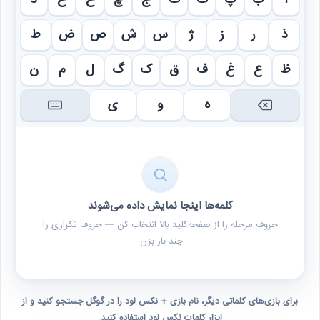
ا
ب
پ
ت
ث
ج
چ
ح
خ
د
ذ
ر
ز
ژ
س
ش
ص
ض
ط
ظ
ع
غ
ف
ق
ک
گ
ل
م
ن
ه
و
ی
کلمه‌ها اینجا نمایش داده می‌شوند
حروف مرحله را از صفحه‌کلید بالا انتخاب کن — حروف تکراری را
چند بار بزن.
برای بازی‌های کلماتی دیگر، نام بازی + نکس لود را در گوگل جستجو کنید و از
ابزار کلمات نکس لود استفاده کنید.