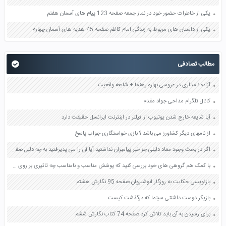
یکی از خاطرات حضور خود در نماز جمعه صفحه 123 پیام های آسمان هفتم
یکی از داستان های مربوط به زندگی امام کاظم صفحه 45 هدیه های آسمان چهارم
مطالب تصادفی
آزاده نامداری در عروسی بهاره رهنما + شایعه واقعیت
کانال تلگرام مداحی جواد مقدم
آیا شایعه خارج شدن یوتیوب از فیلتر در اینترنت ایرانسل حقیقت دارد
از نامهای دیگر کشاورز می باشد ؟ بازی خواستگاری جواب پاسخ
اگر در بحث وجود معاد دلیلی جز خبر پیامبران نداشتید آیا آن را می پدیرفتید به چه دلیل صفحه 60 دین و زندگی دهم
با کمک هم گروهی های خود بررسی کنید که پوشش مناسب و نامناسب چه تاثیری بر روی خود فرد و نیز اجتماع دارد صفحه 70 پیام های آسمان هشتم
بازنویسی حکایت به روزگار انوشیروان صفحه 95 نگارش هشتم
بازیگر دوست داشتنی سینما که درگذشت کیست
برای رسیدن به آن باید تلاش کرد صفحه 74 کتاب نگارش ششم