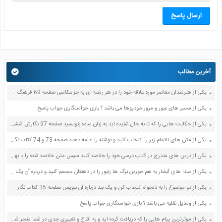
ارسال پاسخ
آخرین مطالب
یکی از هنرمندان معاصر مورد علاقه خود را در هر رشته ای به جز عکاسی صفحه 69 فرهنگ و هنر نهم
یکی از مسیر های عبور و مرور خودروها می باشد ؟ بازی خواستگاری جواب پاسخ
یکی از حکایت هایی را که تا به حال شنیده اید به زبان ساده بنویسید صفحه 97 نگارش ششم دبستان
یکی از متن های ناتمام زیر را انتخاب کنید و نوشته را ادامه دهید صفحه 73 و 74 کتاب نگارش فارسی پنجم دبستان
یکی از درس های مندرج در کتاب درسی خود را خلاصه کنید سپس متن خلاصه شده را با بهره گیری از روش های دسته بندی نمودار جدول نقشه مفهومی نشان دهید صفحه 118 نگارش یازدهم
یکی از صدا های آبشار به هم خوردن برگ ها زنبور را در ذهنتان مجسم کنید و درباره آن یک بند بنویسید صفحه 11 نگارش پنجم
یکی از دو موضوع را به دلخواه انتخاب کن و یک بند درباره آن بنویس صفحه 35 کتاب نگارش فارسی سوم
یکی از وسایل نقلیه می باشد ؟ بازی خواستگاری جواب پاسخ
یکی از موثرترین پیام هایی را که دریافت کرده اید و به اقناع و تغییری جدی در شما منجر شده است برسی کنید و علت این تاثیر گذاری قابل توجه را بنویسید صفحه 52 تفکر و سواد رسانه ای دهم