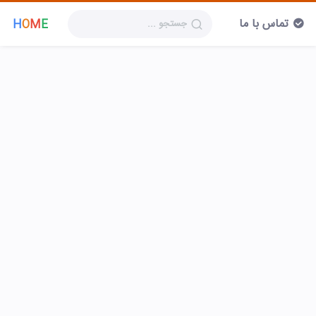
تماس با ما
H
O
M
E