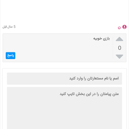
ن
5 سال قبل

بازی خوبیه
0

پاسخ