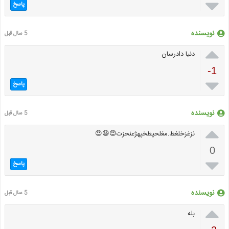

پاسخ
نویسنده
5 سال قبل

دنیا دادرسان
-1

پاسخ
نویسنده
5 سال قبل

نزغزخلغط.مغلحپطخپهژعنحزت😍😆😍
0

پاسخ
نویسنده
5 سال قبل

بله