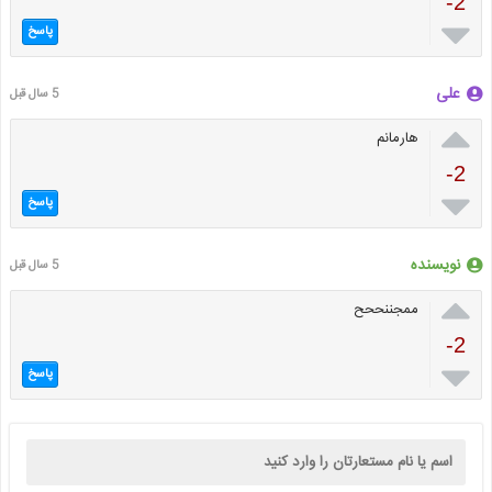
-2

پاسخ
علی
5 سال قبل

هارمانم
-2

پاسخ
نویسنده
5 سال قبل

ممجننححح
-2

پاسخ