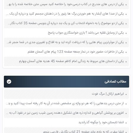
یکی از درس های مندرج در کتاب درسی خود را خلاصه کنید سپس متن خلاصه شده را با بهره گیری از روش های دسته بندی نمودار جدول نقشه مفهومی نشان دهید صفحه 118 نگارش یازدهم
یکی از صدا های آبشار به هم خوردن برگ ها زنبور را در ذهنتان مجسم کنید و درباره آن یک بند بنویسید صفحه 11 نگارش پنجم
یکی از دو موضوع را به دلخواه انتخاب کن و یک بند درباره آن بنویس صفحه 35 کتاب نگارش فارسی سوم
یکی از وسایل نقلیه می باشد ؟ بازی خواستگاری جواب پاسخ
یکی از موثرترین پیام هایی را که دریافت کرده اید و به اقناع و تغییری جدی در شما منجر شده است برسی کنید و علت این تاثیر گذاری قابل توجه را بنویسید صفحه 52 تفکر و سواد رسانه ای دهم
یکی از خاطرات حضور خود در نماز جمعه صفحه 123 پیام های آسمان هفتم
یکی از داستان های مربوط به زندگی امام کاظم صفحه 45 هدیه های آسمان چهارم
مطالب تصادفی
ابراهیم ارکال | مرگ فوت
از متن درس بندهایی را که هر دو واژه ی مشخص شده در آن به کار رفته است پیدا کنید و بنویسید صفحه 99 نگارش ششم
افزون بر پوشش گیاهی و اندازه ذره های تشکیل دهنده زمین شیب زمین نیز در نفوذ آب به درون زمین تاثیر دارد چگونه صفحه 56 علوم هفتم
انشا تابستان خود را چگونه گذراندید
انشا سفری که به یادم ماند صفحه 21 کتاب نگارش فارسی پنجم