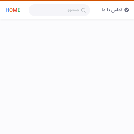
تماس با ما
H
O
M
E