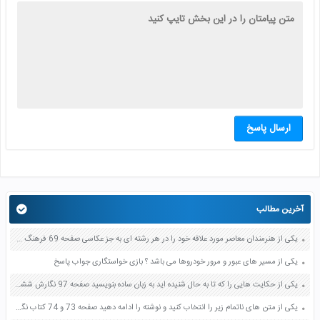
ارسال پاسخ
آخرین مطالب
یکی از هنرمندان معاصر مورد علاقه خود را در هر رشته ای به جز عکاسی صفحه 69 فرهنگ و هنر نهم
یکی از مسیر های عبور و مرور خودروها می باشد ؟ بازی خواستگاری جواب پاسخ
یکی از حکایت هایی را که تا به حال شنیده اید به زبان ساده بنویسید صفحه 97 نگارش ششم دبستان
یکی از متن های ناتمام زیر را انتخاب کنید و نوشته را ادامه دهید صفحه 73 و 74 کتاب نگارش فارسی پنجم دبستان