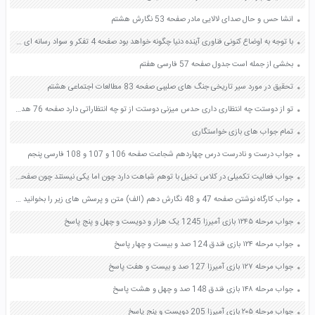
انشا حس و حال صدای لالایی مادر صفحه 53 نگارش هشتم
با توجه به اوضاع کنونی فناوری آینده دنیا چگونه خواهد بود صفحه 4 تفکر و سواد رسانه ای دهم
بخشی از جمله است جدول صفحه 57 فارسی هفتم
تحقیق در مورد سیر تاریخی جنگ های صلیبی صفحه 83 مطالعات اجتماعی هشتم
تو از دوستت چه انتظاری داری حدس میزنی دوستت از تو چه انتظاراتی دارد صفحه 76 هدیه های آسمان چهارم
تمام جواب های بازی خواستگاری
جواب درست و نادرست درس چهاردهم شجاعت صفحه 106 و 107 و 108 فارسی پنجم
جواب فعالیت تکمیلی در کلاس تخیل با توهم شباهت دارد چون اما یکی نیستند چون صفحه 125 کتاب تفکر و سبک زندگی هشتم
جواب کارگاه نوشتن صفحه 47 و 48 نگارش دهم (الف) متن و پرسش های زیر را بخوانید آنگاه از بین پرسش ها هر یک را که با محتوای نوشته ارتباط دارند مشخص نمایید سرانجام آنها را متناسب با متن گزینش و سازماندهی کنید
جواب مرحله ۱۲۴۵ بازی آمیرزا 1245 یک هزار و دویست و چهل و پنج پاسخ
جواب مرحله ۱۲۴ بازی فندق 124 صد و بیست و چهار پاسخ
جواب مرحله ۱۲۷ بازی آمیرزا 127 صد و بیست و هفت پاسخ
جواب مرحله ۱۴۸ بازی فندق 148 صد و چهل و هشت پاسخ
جواب مرحله ۲۰۵ بازی آمیرزا 205 دویست و پنج پاسخ