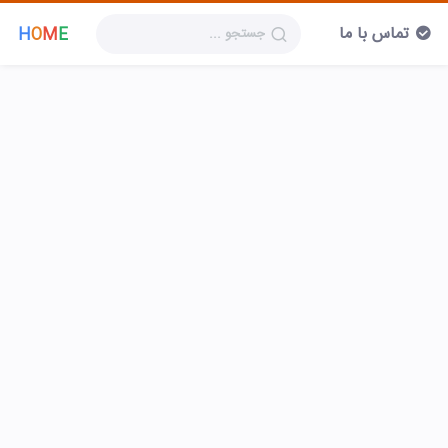
تماس با ما
H
O
M
E