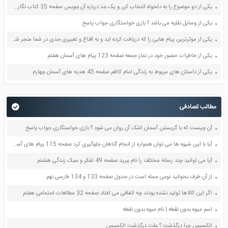
یکی از دو موضوع را به دلخواه انتخاب کن و یک بند درباره آن بنویس صفحه 35 کتاب نگارش فارسی سوم
یکی از وسایل نقلیه می باشد ؟ بازی خواستگاری جواب پاسخ
یکی از موثرترین پیام هایی را که دریافت کرده اید و به اقناع و تغییری جدی در شما منجر شده است برسی کنید و علت این تاثیر گذاری قابل توجه را بنویسید صفحه 52 تفکر و سواد رسانه ای دهم
یکی از خاطرات حضور خود در نماز جمعه صفحه 123 پیام های آسمان هفتم
یکی از داستان های مربوط به زندگی امام کاظم صفحه 45 هدیه های آسمان چهارم
مطالب تصادفی
آن چیست که با گریستن آسمان اشک آن روان می شود ؟ بازی خواستگاری جواب پاسخ
آیا با این شیوه ها می توان همواره از انجام گناهان جلوگیری کرد صفحه 115 پیام های آسمان نهم
آیا می توانید چند رسانه مختلف را نام ببرید صفحه 49 تفکر و سبک زندگی هشتم
از آن طرف بخوانید نوعی جمله است در جدول صفحه 133 و 134 فارسی نهم
اگر این کالاها تولید نشده بودند چه اتفاقی می افتاد صفحه 32 مطالعات اجتماعی هفتم
اسم میوه بدون نقطه | نام میوه بدون نقطه
الکسیس چرا درگذشت ؟ علت درگذشت الکسیس