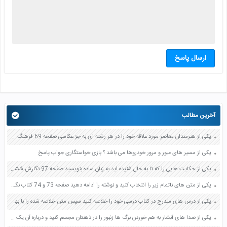
ارسال پاسخ
آخرین مطالب
یکی از هنرمندان معاصر مورد علاقه خود را در هر رشته ای به جز عکاسی صفحه 69 فرهنگ و هنر نهم
یکی از مسیر های عبور و مرور خودروها می باشد ؟ بازی خواستگاری جواب پاسخ
یکی از حکایت هایی را که تا به حال شنیده اید به زبان ساده بنویسید صفحه 97 نگارش ششم دبستان
یکی از متن های ناتمام زیر را انتخاب کنید و نوشته را ادامه دهید صفحه 73 و 74 کتاب نگارش فارسی پنجم دبستان
یکی از درس های مندرج در کتاب درسی خود را خلاصه کنید سپس متن خلاصه شده را با بهره گیری از روش های دسته بندی نمودار جدول نقشه مفهومی نشان دهید صفحه 118 نگارش یازدهم
یکی از صدا های آبشار به هم خوردن برگ ها زنبور را در ذهنتان مجسم کنید و درباره آن یک بند بنویسید صفحه 11 نگارش پنجم