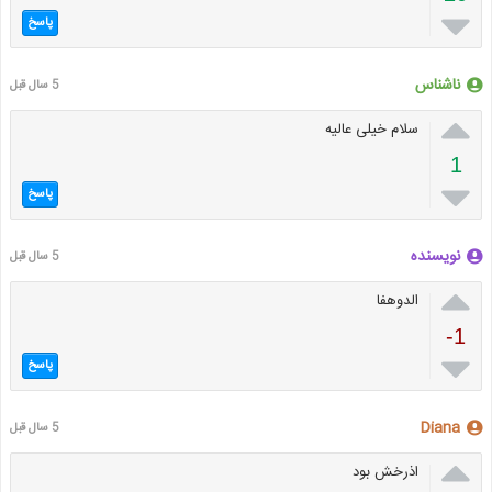

پاسخ
ناشناس
5 سال قبل

سلام خیلی عالیه
1

پاسخ
نویسنده
5 سال قبل

الدوهفا
-1

پاسخ
Diana
5 سال قبل

اذرخش بود