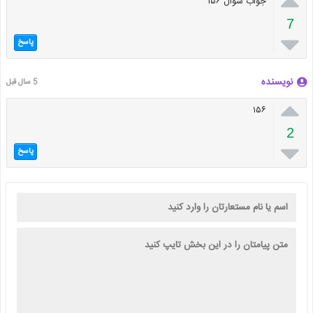

جواب سوال ۱۵۶
7

پاسخ
نویسنده
5 سال قبل

۱۵۶
2

پاسخ