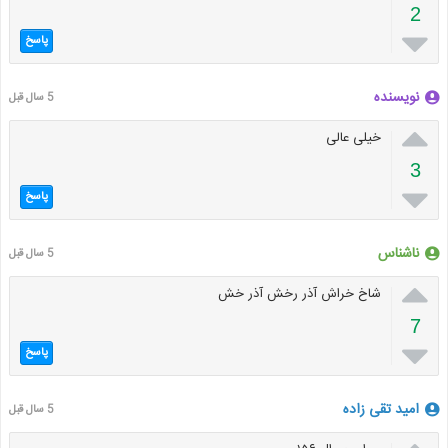
2

پاسخ
نویسنده
5 سال قبل

خیلی عالی
3

پاسخ
ناشناس
5 سال قبل

شاخ خراش آذر رخش آذر خش
7

پاسخ
امید تقی زاده
5 سال قبل