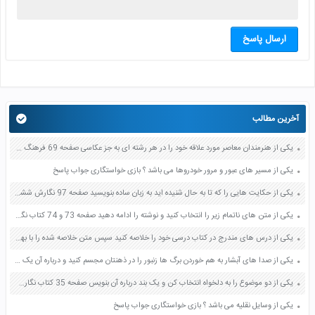
ارسال پاسخ
آخرین مطالب
یکی از هنرمندان معاصر مورد علاقه خود را در هر رشته ای به جز عکاسی صفحه 69 فرهنگ و هنر نهم
یکی از مسیر های عبور و مرور خودروها می باشد ؟ بازی خواستگاری جواب پاسخ
یکی از حکایت هایی را که تا به حال شنیده اید به زبان ساده بنویسید صفحه 97 نگارش ششم دبستان
یکی از متن های ناتمام زیر را انتخاب کنید و نوشته را ادامه دهید صفحه 73 و 74 کتاب نگارش فارسی پنجم دبستان
یکی از درس های مندرج در کتاب درسی خود را خلاصه کنید سپس متن خلاصه شده را با بهره گیری از روش های دسته بندی نمودار جدول نقشه مفهومی نشان دهید صفحه 118 نگارش یازدهم
یکی از صدا های آبشار به هم خوردن برگ ها زنبور را در ذهنتان مجسم کنید و درباره آن یک بند بنویسید صفحه 11 نگارش پنجم
یکی از دو موضوع را به دلخواه انتخاب کن و یک بند درباره آن بنویس صفحه 35 کتاب نگارش فارسی سوم
یکی از وسایل نقلیه می باشد ؟ بازی خواستگاری جواب پاسخ