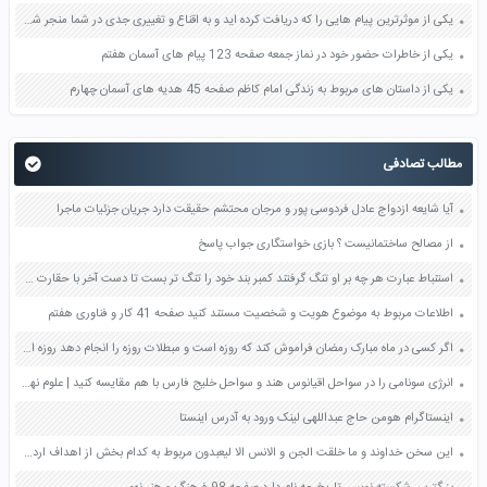
یکی از موثرترین پیام هایی را که دریافت کرده اید و به اقناع و تغییری جدی در شما منجر شده است برسی کنید و علت این تاثیر گذاری قابل توجه را بنویسید صفحه 52 تفکر و سواد رسانه ای دهم
یکی از خاطرات حضور خود در نماز جمعه صفحه 123 پیام های آسمان هفتم
یکی از داستان های مربوط به زندگی امام کاظم صفحه 45 هدیه های آسمان چهارم
مطالب تصادفی
آیا شایعه ازدواج عادل فردوسی پور و مرجان محتشم حقیقت دارد جریان جزئیات ماجرا
از مصالح ساختمانیست ؟ بازی خواستگاری جواب پاسخ
استنباط عبارت هر چه بر او تنگ گرفتند کمبر بند خود را تنگ تر بست تا دست آخر با حقارت زندگی هامان اخت شد صفحه 71 فارسی دهم
اطلاعات مربوط به موضوع هویت و شخصیت مستند کنید صفحه 41 کار و فناوری هفتم
اگر کسی در ماه مبارک رمضان فراموش کند که روزه است و مبطلات روزه را انجام دهد روزه اش چه حکمی دارد؟ صفحه 63 پیام های آسمان هشتم
انرژی سونامی را در سواحل اقیانوس هند و سواحل خلیج فارس با هم مقایسه کنید | علوم نهم صفحه 70 کتاب
اینستاگرام هومن حاج عبداللهی لینک ورود به آدرس اینستا
اﯾﻦ ﺳﺨﻦ ﺧﺪاوﻧﺪ و ﻣﺎ ﺧﻠﻘﺖ اﻟﺠﻦ و اﻻﻧﺲ اﻻ ﻟﯿﻌﺒﺪون ﻣﺮﺑﻮط ﺑﻪ ﮐﺪام ﺑﺨﺶ از اﻫﺪاف اردو ﻣﯽ ﺑﺎﺷﺪ؟