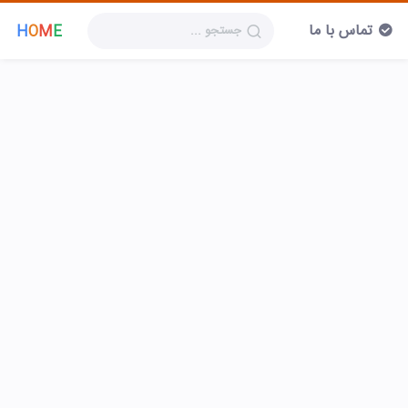
تماس با ما
H
O
M
E