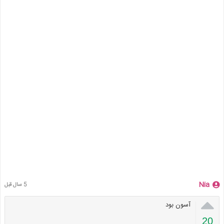
Nia
5 سال قبل

آسون بود
20