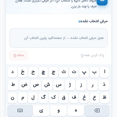
حروف داخل دایره را انتخاب کن؛ اگر حرفی تکراری است، همان
حرف را چند بار بزن.
حرفی انتخاب نشده
هنوز حرفی انتخاب نشده — از صفحه‌کلید پایین انتخاب کن
پاک کردن همه
حذف
ا
ب
پ
ت
ث
ج
چ
ح
خ
د
ذ
ر
ز
ژ
س
ش
ص
ض
ط
ظ
ع
غ
ف
ق
ک
گ
ل
م
ن
ه
و
ی