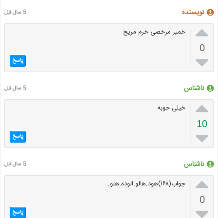
نویسنده
5 سال قبل

خمیر مرخصی خرم مریخ
0

پاسخ
ناشناس
5 سال قبل

خیلی حوبه
10

پاسخ
ناشناس
5 سال قبل

جواب(۱۶۸)هود.هالو.الوده.هلو.
0

پاسخ