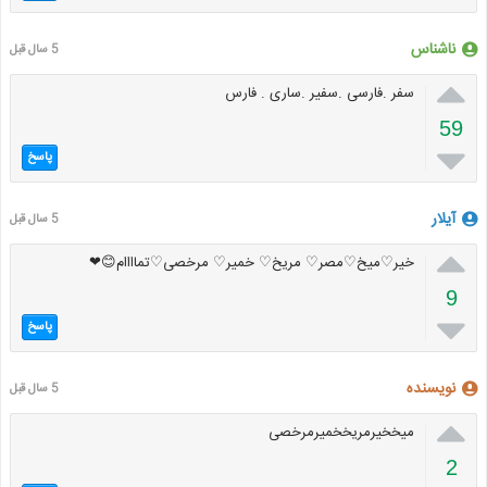
ناشناس
5 سال قبل

سفر .فارسی .سفیر .ساری . فارس
59

پاسخ
آیلار
5 سال قبل

خیر♡میخ♡مصر♡ مریخ♡ خمیر♡ مرخصی♡تماااام😊❤
9

پاسخ
نویسنده
5 سال قبل

میخخیرمریخخمیرمرخصی
2