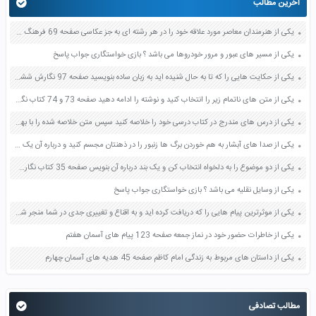
آخرین مطالب
یکی از هنرمندان معاصر مورد علاقه خود را در هر رشته ای به جز عکاسی صفحه 69 فرهنگ و هنر نهم
یکی از مسیر های عبور و مرور خودروها می باشد ؟ بازی خواستگاری جواب پاسخ
یکی از حکایت هایی را که تا به حال شنیده اید به زبان ساده بنویسید صفحه 97 نگارش ششم دبستان
یکی از متن های ناتمام زیر را انتخاب کنید و نوشته را ادامه دهید صفحه 73 و 74 کتاب نگارش فارسی پنجم دبستان
یکی از درس های مندرج در کتاب درسی خود را خلاصه کنید سپس متن خلاصه شده را با بهره گیری از روش های دسته بندی نمودار جدول نقشه مفهومی نشان دهید صفحه 118 نگارش یازدهم
یکی از صدا های آبشار به هم خوردن برگ ها زنبور را در ذهنتان مجسم کنید و درباره آن یک بند بنویسید صفحه 11 نگارش پنجم
یکی از دو موضوع را به دلخواه انتخاب کن و یک بند درباره آن بنویس صفحه 35 کتاب نگارش فارسی سوم
یکی از وسایل نقلیه می باشد ؟ بازی خواستگاری جواب پاسخ
یکی از موثرترین پیام هایی را که دریافت کرده اید و به اقناع و تغییری جدی در شما منجر شده است برسی کنید و علت این تاثیر گذاری قابل توجه را بنویسید صفحه 52 تفکر و سواد رسانه ای دهم
یکی از خاطرات حضور خود در نماز جمعه صفحه 123 پیام های آسمان هفتم
یکی از داستان های مربوط به زندگی امام کاظم صفحه 45 هدیه های آسمان چهارم
مطالب تصادفی