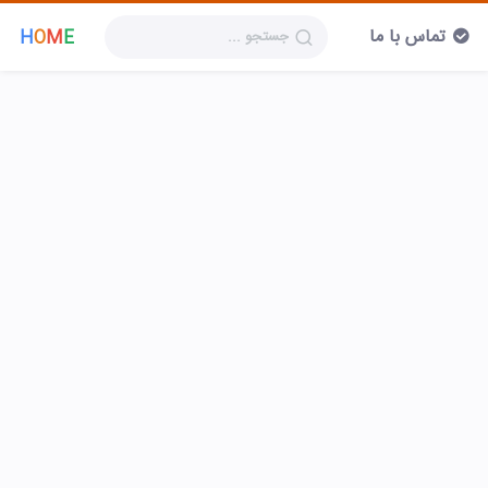
تماس با ما
H
O
M
E