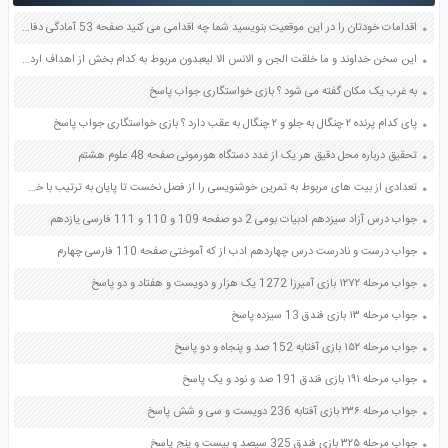
اقدامات خودتان را در این موقعیت بنویسید شما چه اقدامی می کنید صفحه 53 آمادگی دفاعی دهم
اﯾﻦ ﺳﺨﻦ ﺧﺪاوﻧﺪ و ﻣﺎ ﺧﻠﻘﺖ اﻟﺠﻦ و اﻻﻧﺲ اﻻ ﻟﯿﻌﺒﺪون ﻣﺮﺑﻮط ﺑﻪ ﮐﺪام ﺑﺨﺶ از اﻫﺪاف اردو ﻣﯽ ﺑﺎﺷﺪ؟
به غرب یک مکان گفته می شود ؟ بازی خواستگاری جواب پاسخ
پای کدام پرنده ۲ چنگال به جلو و ۲ چنگال به عقب دارد ؟ بازی خواستگاری جواب پاسخ
تحقیق درباره محل دقیق هر یک از غدد دستگاه هورمونی صفحه 48 علوم هشتم
تعدادی از بیت های مربوط به تمرین خوشنویسی را از فصل نخست تا پایان به ترتیب با خط خوش و زیبا بنویسید صفحه 106 نگارش ششم
جواب درس آزاد سیزدهم ادبیات بومی 2 دو صفحه 109 و 110 و 111 فارسی یازدهم
جواب درست و نادرست درس چهاردهم ادب از که آموختی صفحه 110 فارسی چهارم
جواب مرحله ۱۲۷۲ بازی آمیرزا 1272 یک هزار و دویست و هفتاد و دو پاسخ
جواب مرحله ۱۳ بازی فندق 13 سیزده پاسخ
جواب مرحله ۱۵۲ بازی آفتابه 152 صد و پنجاه و دو پاسخ
جواب مرحله ۱۹۱ بازی فندق 191 صد و نود و یک پاسخ
جواب مرحله ۲۳۶ بازی آفتابه 236 دویست و سی و شش پاسخ
جواب مرحله ۳۲۵ بازی فندق 325 سیصد و بیست و پنج پاسخ