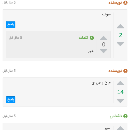
نویسنده
5 سال قبل
جواب

پاسخ

2
کلمات
5 سال قبل

0

خیر
نویسنده
5 سال قبل

م خ ر ص ی
14

پاسخ
ناشناس
5 سال قبل

سیر