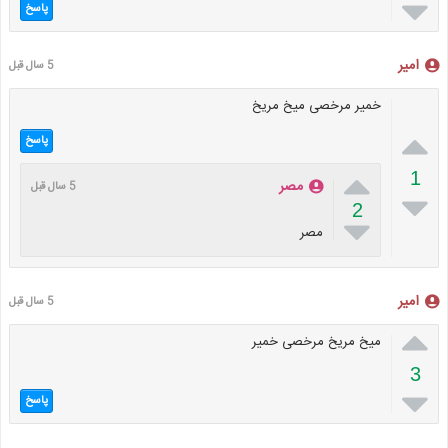

پاسخ
امیر
5 سال قبل
خمیر مرخصی میخ مریخ

پاسخ

1
مصر
5 سال قبل

2

مصر
امیر
5 سال قبل

میخ مریخ مرخصی خمیر
3

پاسخ