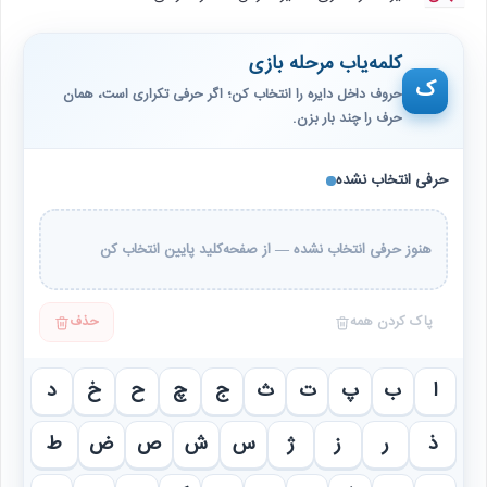
کلمه‌یاب مرحله بازی
ک
حروف داخل دایره را انتخاب کن؛ اگر حرفی تکراری است، همان
حرف را چند بار بزن.
حرفی انتخاب نشده
هنوز حرفی انتخاب نشده — از صفحه‌کلید پایین انتخاب کن
پاک کردن همه
حذف
ا
ب
پ
ت
ث
ج
چ
ح
خ
د
ذ
ر
ز
ژ
س
ش
ص
ض
ط