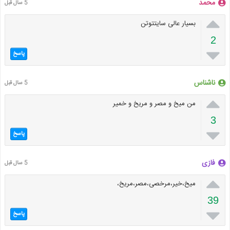
محمد
5 سال قبل

بسیار عالی سایتتوتن
2

پاسخ
ناشناس
5 سال قبل

من میخ و مصر و مریخ و خمیر
3

پاسخ
فازی
5 سال قبل

میخ،خیر،مرخصی،مصر،مریخ،
39

پاسخ