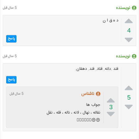
نویسنده
5 سال قبل

د ه ق ا ن
4

پاسخ
نویسنده
5 سال قبل
قند .دانه. قناد. قند. دهقان.
پاسخ

ناشناس
5 سال قبل

5

جواب ها
3

نقاله ، نهال ، لانه ، ناله ، قله ، نقل
😍😍👆🏻👆🏻👆🏻