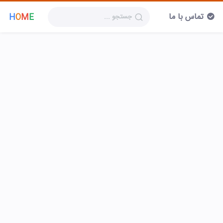
تماس با ما
H
O
M
E