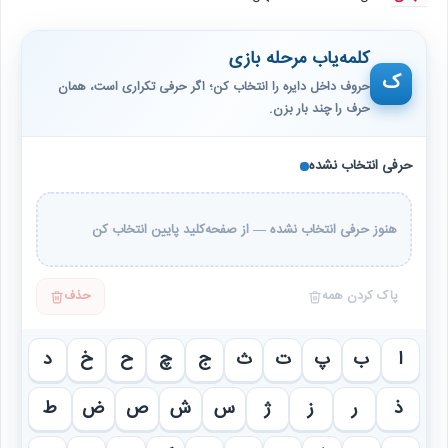
کلمه‌یاب مرحله بازی
ک
حروف داخل دایره را انتخاب کن؛ اگر حرفی تکراری است، همان
حرف را چند بار بزن.
حرفی انتخاب نشده
هنوز حرفی انتخاب نشده — از صفحه‌کلید پایین انتخاب کن
پاک کردن همه
حذف
ا
ب
پ
ت
ث
ج
چ
ح
خ
د
ذ
ر
ز
ژ
س
ش
ص
ض
ط