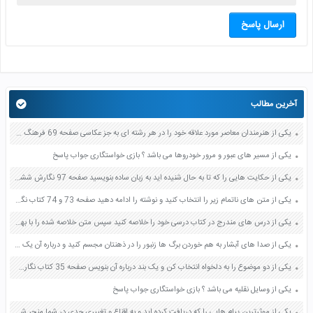
ارسال پاسخ
آخرین مطالب
یکی از هنرمندان معاصر مورد علاقه خود را در هر رشته ای به جز عکاسی صفحه 69 فرهنگ و هنر نهم
یکی از مسیر های عبور و مرور خودروها می باشد ؟ بازی خواستگاری جواب پاسخ
یکی از حکایت هایی را که تا به حال شنیده اید به زبان ساده بنویسید صفحه 97 نگارش ششم دبستان
یکی از متن های ناتمام زیر را انتخاب کنید و نوشته را ادامه دهید صفحه 73 و 74 کتاب نگارش فارسی پنجم دبستان
یکی از درس های مندرج در کتاب درسی خود را خلاصه کنید سپس متن خلاصه شده را با بهره گیری از روش های دسته بندی نمودار جدول نقشه مفهومی نشان دهید صفحه 118 نگارش یازدهم
یکی از صدا های آبشار به هم خوردن برگ ها زنبور را در ذهنتان مجسم کنید و درباره آن یک بند بنویسید صفحه 11 نگارش پنجم
یکی از دو موضوع را به دلخواه انتخاب کن و یک بند درباره آن بنویس صفحه 35 کتاب نگارش فارسی سوم
یکی از وسایل نقلیه می باشد ؟ بازی خواستگاری جواب پاسخ
یکی از موثرترین پیام هایی را که دریافت کرده اید و به اقناع و تغییری جدی در شما منجر شده است برسی کنید و علت این تاثیر گذاری قابل توجه را بنویسید صفحه 52 تفکر و سواد رسانه ای دهم