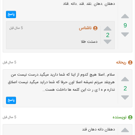
دهقان .دهان .نقد .قند .دانه .قناد

پاسخ

9
ناشناس
5 سال قبل

2

دستت طلا
ریحانه
5 سال قبل

سلام…اصلا هیچ کدوم از اینا که شما دارید میگید.درست نیست من
هرچقد میزنم نمیشه اصلا اون حرفا که شما دراید میگید نیست اصلاق
2
نداره م ه ا ی ر ت این کلمه ها داخلت هست…

پاسخ
نویسنده
5 سال قبل

دهقان دانه دهان قند