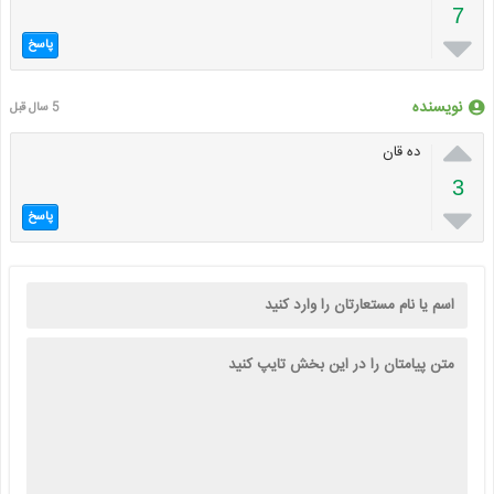
7

پاسخ
نویسنده
5 سال قبل

ده قان
3

پاسخ