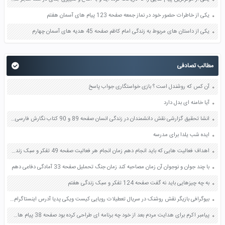
یکی از خاطرات حضور خود در نماز جمعه صفحه 123 پیام های آسمان هفتم
یکی از داستان های مربوط به زندگی امام کاظم صفحه 45 هدیه های آسمان چهارم
مطالب تصادفی
آن کس که روشندل است ؟ بازی خواستگاری جواب پاسخ
آیا خامنه ای بدل دارد
انشا تحقیق گزارشی نقش دانشمندان در زندگی انسان صفحه 89 و 90 کتاب نگارش فارسی پنجم دبستان
ایده شب یلدا برای مدرسه
اهداف فعالیت هایی که باید انجام دهم زمان انجام هر فعالیت صفحه 49 تفکر و سبک زندگی هفتم
با چند جوان و نوجوان آن زمان مصاحبه کند زمان جنگ تحملیل صفحه 33 آمادگی دفاعی دهم
به چه چیزهایی باید نه گفت صفحه 124 تفکر و سبک زندگی هفتم
بیوگرافی بازیگر نقش روشنک در سریال تعطیلات رویایی کیست ویکی پدیا آدرس اینستاگرام عکس
پیامبر اکرم برای هدایت مردم بعد از خود چه برنامه ای طراحی کرده بود صفحه 38 پیام های آسمان هشتم