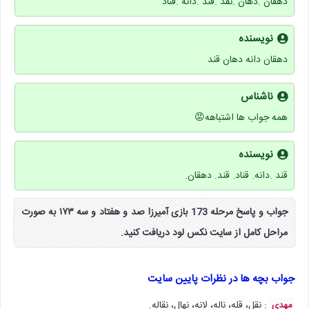
دهقان .دهان .نقد .قند .دانه .قناد
نویسنده
دهقان دانه دهان قند
ناشناس
همه جواب ها اشتباهه😡
نویسنده
قند .دانه. قناد. قند. دهقان.
جواب و پاسخ مرحله 173 بازی آمیرزا صد و هفتاد و سه ۱۷۳ به صورت
مراحل کامل از سایت نکس لود دریافت کنید.
جواب بچه ها در نظرات پایین سایت
: نقل، قله، ناله، لانه، نهال، نقاله.
مهدی