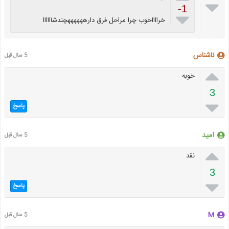

-1

خرااااخوب چرا مراحل فرق دارههههههچندشاااااا
ناشناس
5 سال قبل

خوبه
3

پاسخ
امید
5 سال قبل

نقد
3

پاسخ
M
5 سال قبل