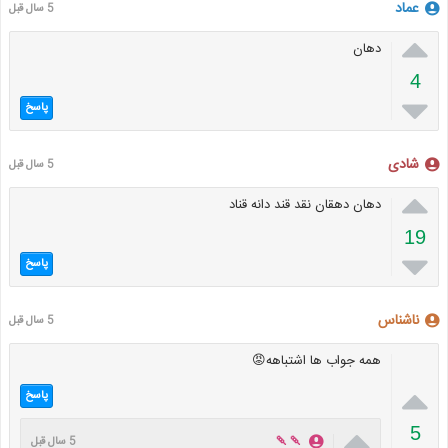
عماد
5 سال قبل

دهان
4

پاسخ
شادی
5 سال قبل

دهان دهقان نقد قند دانه قناد
19

پاسخ
ناشناس
5 سال قبل
همه جواب ها اشتباهه😡

پاسخ

5
🍡🍡
5 سال قبل