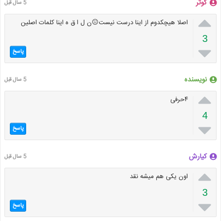
کوثر
5 سال قبل

اصلا هیچکدوم از اینا درست نیست😐ن ل ا ق ه اینا کلمات اصلین
3

پاسخ
نویسنده
5 سال قبل

۴حرفی
4

پاسخ
کیارش
5 سال قبل

اون یکی هم میشه نقد
3

پاسخ