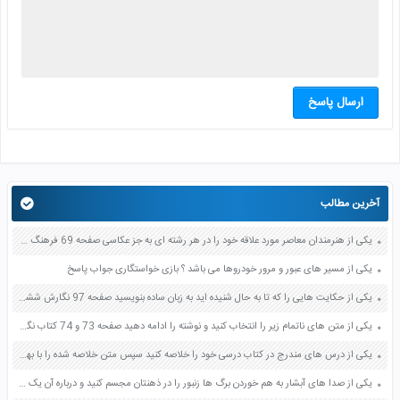
ارسال پاسخ
آخرین مطالب
یکی از هنرمندان معاصر مورد علاقه خود را در هر رشته ای به جز عکاسی صفحه 69 فرهنگ و هنر نهم
یکی از مسیر های عبور و مرور خودروها می باشد ؟ بازی خواستگاری جواب پاسخ
یکی از حکایت هایی را که تا به حال شنیده اید به زبان ساده بنویسید صفحه 97 نگارش ششم دبستان
یکی از متن های ناتمام زیر را انتخاب کنید و نوشته را ادامه دهید صفحه 73 و 74 کتاب نگارش فارسی پنجم دبستان
یکی از درس های مندرج در کتاب درسی خود را خلاصه کنید سپس متن خلاصه شده را با بهره گیری از روش های دسته بندی نمودار جدول نقشه مفهومی نشان دهید صفحه 118 نگارش یازدهم
یکی از صدا های آبشار به هم خوردن برگ ها زنبور را در ذهنتان مجسم کنید و درباره آن یک بند بنویسید صفحه 11 نگارش پنجم