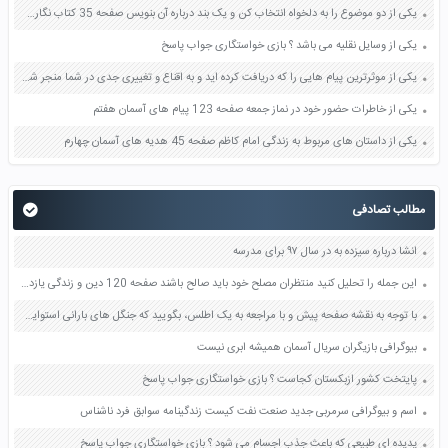
یکی از دو موضوع را به دلخواه انتخاب کن و یک بند درباره آن بنویس صفحه 35 کتاب نگارش فارسی سوم
یکی از وسایل نقلیه می باشد ؟ بازی خواستگاری جواب پاسخ
یکی از موثرترین پیام هایی را که دریافت کرده اید و به اقناع و تغییری جدی در شما منجر شده است برسی کنید و علت این تاثیر گذاری قابل توجه را بنویسید صفحه 52 تفکر و سواد رسانه ای دهم
یکی از خاطرات حضور خود در نماز جمعه صفحه 123 پیام های آسمان هفتم
یکی از داستان های مربوط به زندگی امام کاظم صفحه 45 هدیه های آسمان چهارم
مطالب تصادفی
انشا درباره سیزده به در سال ۹۷ برای مدرسه
این جمله را تحلیل کنید منتظران مصلح خود باید صالح باشند صفحه 120 دین و زندگی یازدهم
با توجه به نقشه صفحه پیش و با مراجعه به یک اطلس، بگویید که جنگل های بارانی استوایی در کدام قاره ها و کشورها وجود دارند و کدام کشور، بیشترین وسعت جنگ لهای بارانی استوایی را دارد صفحه 32 مطالعات اجتماعی نهم
بیوگرافی بازیگران سریال آسمان همیشه ابری نیست
پایتخت کشور ازبکستان کجاست ؟ بازی خواستگاری جواب پاسخ
اسم و بیوگرافی سرمربی جدید صنعت نفت کیست زندگینامه سوابق فرد ناشناس
پدیده ای طبیعی که باعث جذب اجسام می شود ؟ بازی خواستگاری جواب پاسخ