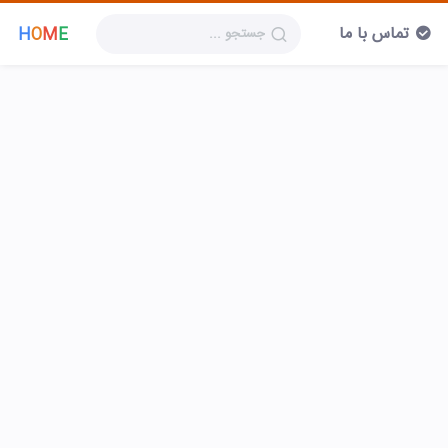
تماس با ما
H
O
M
E