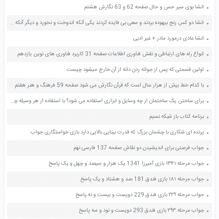
انشا بوی سیر حس و حال صفحه 62 و 63 نگارش هشتم
انشا دو کس رنج بیهوده بردند و سعی بی فایده کردند یکی آنکه اندوخت و نخورد و دیگر آنکه آموخت و نکرد به زبان ساده معنی صفحه 26 کتاب نگارش پنجم
انشا عادی درمورد مادر + غیر ادبی
انواع راه های ارتباطی و نقش فناوری اطلاعات صفحه 31 کاربرد فناوری های نوین یازدهم
اولین قسمتی که پس از جوانه زدن دانه از آن خارج میشود چیست
با کدام خط بیش از هزار سال است که قرآن نگارش می شود صفحه 59 فرهنگ و هنر هفتم
برای ساختن یک ساختمان از چه وسایل و ابزاری استفاده می شود؟ با استفاده از هر وسیله چه کاری انجام می گیرد؟ صفحه 68 علوم پنجم
برنامه کتاب باز شبکه نسیم
پرنده ای شکاری با چشمان بزرگ که قدرت بینایی بالایی دارد بازی خواستگاری جواب
جواب فرصتی برای اندیشیدن دو نقاش صفحه 137 فارسی نهم
جواب مرحله ۱۳۴۱ بازی آمیرزا 1341 یک هزار و سیصد و چهل و یک پاسخ
جواب مرحله ۱۸۱ بازی فندق 181 صد و هشتاد و یک پاسخ
جواب مرحله ۲۲۹ بازی فندق 229 دویست و بیست و نه پاسخ
جواب مرحله ۲۹۳ بازی فندق 293 دویست و نود و سه پاسخ