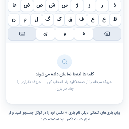
ذ
ر
ز
ژ
س
ش
ص
ض
ط
ظ
ع
غ
ف
ق
ک
گ
ل
م
ن
ه
و
ی
کلمه‌ها اینجا نمایش داده می‌شوند
حروف مرحله را از صفحه‌کلید بالا انتخاب کن — حروف تکراری را
چند بار بزن.
برای بازی‌های کلماتی دیگر، نام بازی + نکس لود را در گوگل جستجو کنید و از
ابزار کلمات نکس لود استفاده کنید.