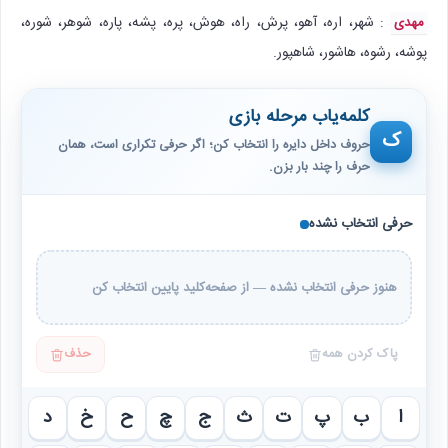
: شهر، اره، آهو، پرش، راه، هوش، پره، پشه، پاره، شوهر، شوره،
مهدی
پوشه، رشوه، هاشور، شاهپور.
کلمه‌یاب مرحله بازی
ک
حروف داخل دایره را انتخاب کن؛ اگر حرفی تکراری است، همان
حرف را چند بار بزن.
حرفی انتخاب نشده
هنوز حرفی انتخاب نشده — از صفحه‌کلید پایین انتخاب کن
پاک کردن همه
حذف
ا
ب
پ
ت
ث
ج
چ
ح
خ
د