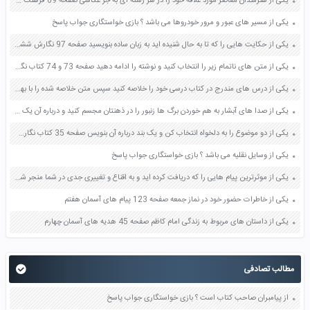
یکی از هنرمندان معاصر مورد علاقه خود را در هر رشته ای به جز عکاسی صفحه 69 فرهنگ و هنر نهم
یکی از مسیر های عبور و مرور خودروها می باشد ؟ بازی خواستگاری جواب پاسخ
یکی از حکایت هایی را که تا به حال شنیده اید به زبان ساده بنویسید صفحه 97 نگارش ششم دبستان
یکی از متن های ناتمام زیر را انتخاب کنید و نوشته را ادامه دهید صفحه 73 و 74 کتاب نگارش فارسی پنجم دبستان
یکی از درس های مندرج در کتاب درسی خود را خلاصه کنید سپس متن خلاصه شده را با بهره گیری از روش های دسته بندی نمودار جدول نقشه مفهومی نشان دهید صفحه 118 نگارش یازدهم
یکی از صدا های آبشار به هم خوردن برگ ها زنبور را در ذهنتان مجسم کنید و درباره آن یک بند بنویسید صفحه 11 نگارش پنجم
یکی از دو موضوع را به دلخواه انتخاب کن و یک بند درباره آن بنویس صفحه 35 کتاب نگارش فارسی سوم
یکی از وسایل نقلیه می باشد ؟ بازی خواستگاری جواب پاسخ
یکی از موثرترین پیام هایی را که دریافت کرده اید و به اقناع و تغییری جدی در شما منجر شده است برسی کنید و علت این تاثیر گذاری قابل توجه را بنویسید صفحه 52 تفکر و سواد رسانه ای دهم
یکی از خاطرات حضور خود در نماز جمعه صفحه 123 پیام های آسمان هفتم
یکی از داستان های مربوط به زندگی امام کاظم صفحه 45 هدیه های آسمان چهارم
مطالب تصادفی
از پیامبران صاحب کتاب است ؟ بازی خواستگاری جواب پاسخ