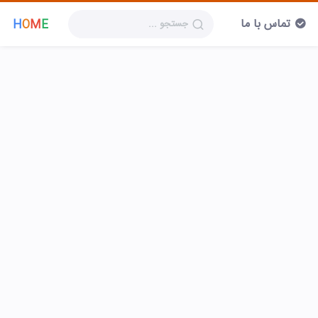
تماس با ما
H
O
M
E