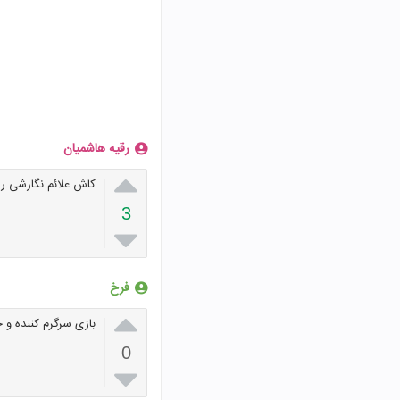
رقیه هاشمیان

کاش علائم نگارشی را
3

فرخ

بازی سرگرم کننده و
0
