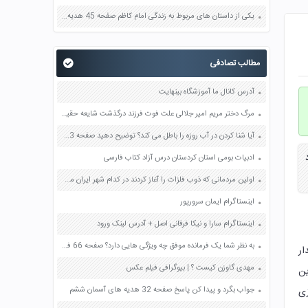
یکی از داستان های مربوط به زندگی امام کاظم صفحه 45 هدیه های آسمان چهارم
مطالب تصادفی
آدرس کانال ما آموزشگاه بینهایت
مرگ دختر مریم امیر جلالی علت فوت فرزند درگذشت شایعه حقیقت + ماجرای
آیا شنا کردن در آب روزه را باطل می کند؟ توضیح دهید صفحه 63 پیام های آسمان هشتم
د
ادبیات بومی استان کردستان درس آزاد کتاب فارسی
اولین مردمانی که ذوب فلزات را آغاز کردند در کدام شهر ایران می زیستند ؟ بازی خواستگاری جواب پاسخ
اینستاگرام ایمان سرورپور
اینستاگرام سارا و نیکا فرقانی اصل + آدرس لینک ورود
به نظر شما یک فرمانده موفق چه ویژگی هایی دارد؟ صفحه 66 فارسی هشتم
زی پر طرفدار
مهدی گاوزن کیست ؟ | بیوگرافی فیلم عکس
ین
زی
جواب بگرد و پیدا کن پاسخ صفحه 32 هدیه های آسمان ششم