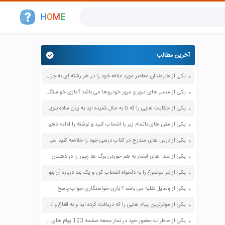
H
O
M
E
آخرین مطالب
یکی از هنرمندان معاصر مورد علاقه خود را در هر رشته ای به جز عکاسی صفحه 69 فرهنگ و هنر نهم
یکی از مسیر های عبور و مرور خودروها می باشد ؟ بازی خواستگاری جواب پاسخ
یکی از حکایت هایی را که تا به حال شنیده اید به زبان ساده بنویسید صفحه 97 نگارش ششم دبستان
یکی از متن های ناتمام زیر را انتخاب کنید و نوشته را ادامه دهید صفحه 73 و 74 کتاب نگارش فارسی پنجم دبستان
یکی از درس های مندرج در کتاب درسی خود را خلاصه کنید سپس متن خلاصه شده را با بهره گیری از روش های دسته بندی نمودار جدول نقشه مفهومی نشان دهید صفحه 118 نگارش یازدهم
یکی از صدا های آبشار به هم خوردن برگ ها زنبور را در ذهنتان مجسم کنید و درباره آن یک بند بنویسید صفحه 11 نگارش پنجم
یکی از دو موضوع را به دلخواه انتخاب کن و یک بند درباره آن بنویس صفحه 35 کتاب نگارش فارسی سوم
یکی از وسایل نقلیه می باشد ؟ بازی خواستگاری جواب پاسخ
یکی از موثرترین پیام هایی را که دریافت کرده اید و به اقناع و تغییری جدی در شما منجر شده است برسی کنید و علت این تاثیر گذاری قابل توجه را بنویسید صفحه 52 تفکر و سواد رسانه ای دهم
یکی از خاطرات حضور خود در نماز جمعه صفحه 123 پیام های آسمان هفتم