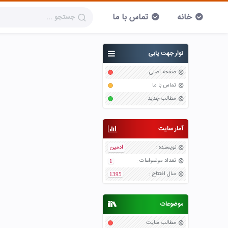
خانه
تماس با ما
نوار جهت یابی
صفحه اصلی
تماس با ما
مطالب جدید
آمار سایت
نویسنده
:
ادمین
تعداد موضواعات
:
1
سال افتتاح
:
1395
موضوعات
مطالب سایت