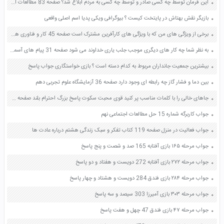
این فرمان توسط چه کسی صادر و توسط چه کسی به مردم ابلاغ شد؟ صفحه 83 مطالعات اجتماعی نهم
بازیگر نقش بهتاش در پایتخت کیست ؟ بیوگرافی ویکی پدیا اسم اصلی واقعی
برخی از ویژگی های من که با ویژگی های کارآفرین مشترک است صفحه 45 کار و فناوری هفتم
به نظر شما چه کار های دیگری موجب جلب یاری خداوند می شود صفحه 31 پیام های آسمان هفتم
بیشترین جمعیت جانداران مربوط به کدام دسته است ؟ بازی خواستگاری جواب پاسخ
بین دما و فشار گاز چه رابطه ای وجود دارد صفحه 36 آزمایشگاه علوم تجربی دهم
جاهای خالی را با کلمات مناسب پر کنید قوی محبت سکوت پاسخ بزرگ احترام بلند صفحه 105 هدیه های آسمان چهارم
جواب کاربرگه شماره 15 حل مطالعات اجتماعی نهم
جواب فعالیت در منزل صفحه 119 کتاب تفکر و سبک زندگی هشتم درباره عادت ها
جواب مرحله ۱۶۵ بازی آفتابه 165 صد و شصت و پنج پاسخ
جواب مرحله ۲۷۲ بازی آفتابه 272 دویست و هفتاد و دو پاسخ
جواب مرحله ۲۸۴ بازی فندق 284 دویست و هشتاد و چهار پاسخ
جواب مرحله ۳۰۳ بازی آمیرزا 303 سیصد و سه پاسخ
جواب مرحله ۴۷ بازی فندق 47 چهل و هفت پاسخ