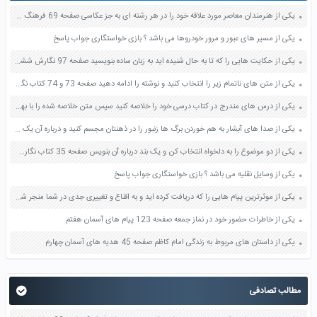
یکی از هنرمندان معاصر مورد علاقه خود را در هر رشته ای به جز عکاسی صفحه 69 فرهنگ و هنر نهم
یکی از مسیر های عبور و مرور خودروها می باشد ؟ بازی خواستگاری جواب پاسخ
یکی از حکایت هایی را که تا به حال شنیده اید به زبان ساده بنویسید صفحه 97 نگارش ششم دبستان
یکی از متن های ناتمام زیر را انتخاب کنید و نوشته را ادامه دهید صفحه 73 و 74 کتاب نگارش فارسی پنجم دبستان
یکی از درس های مندرج در کتاب درسی خود را خلاصه کنید سپس متن خلاصه شده را با بهره گیری از روش های دسته بندی نمودار جدول نقشه مفهومی نشان دهید صفحه 118 نگارش یازدهم
یکی از صدا های آبشار به هم خوردن برگ ها زنبور را در ذهنتان مجسم کنید و درباره آن یک بند بنویسید صفحه 11 نگارش پنجم
یکی از دو موضوع را به دلخواه انتخاب کن و یک بند درباره آن بنویس صفحه 35 کتاب نگارش فارسی سوم
یکی از وسایل نقلیه می باشد ؟ بازی خواستگاری جواب پاسخ
یکی از موثرترین پیام هایی را که دریافت کرده اید و به اقناع و تغییری جدی در شما منجر شده است برسی کنید و علت این تاثیر گذاری قابل توجه را بنویسید صفحه 52 تفکر و سواد رسانه ای دهم
یکی از خاطرات حضور خود در نماز جمعه صفحه 123 پیام های آسمان هفتم
یکی از داستان های مربوط به زندگی امام کاظم صفحه 45 هدیه های آسمان چهارم
مطالب تصادفی