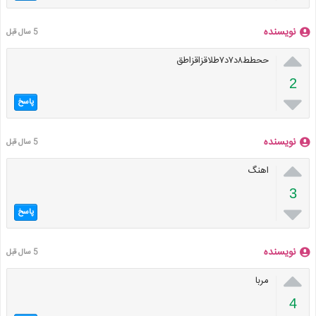
نویسنده
5 سال قبل

ححطط۸د۷د۷طلاقزاقزاطق
2

پاسخ
نویسنده
5 سال قبل

اهنگ
3

پاسخ
نویسنده
5 سال قبل

مربا
4