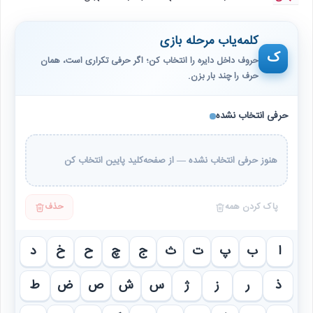
کلمه‌یاب مرحله بازی
ک
حروف داخل دایره را انتخاب کن؛ اگر حرفی تکراری است، همان
حرف را چند بار بزن.
حرفی انتخاب نشده
هنوز حرفی انتخاب نشده — از صفحه‌کلید پایین انتخاب کن
پاک کردن همه
حذف
ا
ب
پ
ت
ث
ج
چ
ح
خ
د
ذ
ر
ز
ژ
س
ش
ص
ض
ط