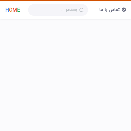
تماس با ما
H
O
M
E