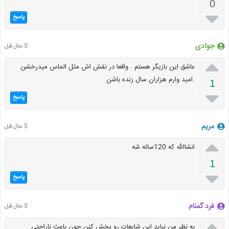
0

پاسخ
جوادی
5 سال قبل

عاشق این بازیگر هستم . واقعا در نقش اش مثل الماس میدرخشن
.امید وارم هزاران سال زنده باشن
1

پاسخ
مریم
5 سال قبل

انشاالله که 120ساله شه
1

پاسخ
فرد گمنام
5 سال قبل

به نظر من نباید این شایعات رو پخش کنن.چون باعث ناراحتی