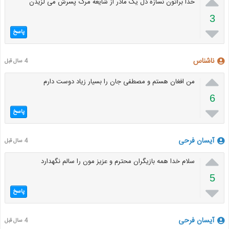

خدا براتون نسازه دل یک مادر از شایعه مرگ پسرش می لزیدن
3

پاسخ
ناشناس
4 سال قبل

من افغان هستم و مصطفی جان را بسیار زیاد دوست دارم
6

پاسخ
آیسان فرحی
4 سال قبل

سلام خدا همه بازیگران محترم و عزیز مون را سالم نگهدارد
5

پاسخ
آیسان فرحی
4 سال قبل