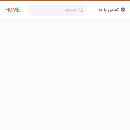
تماس با ما
H
O
M
E