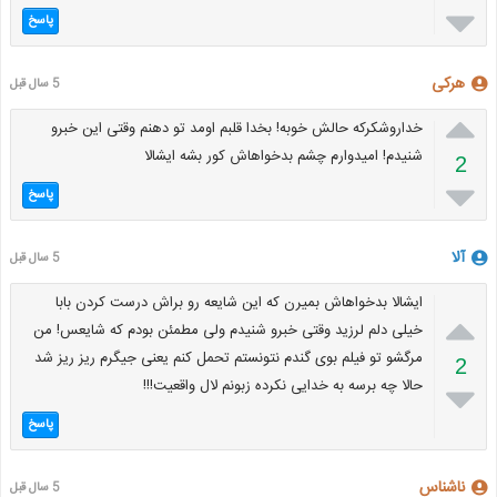

پاسخ
هرکی
5 سال قبل

خداروشکرکه حالش خوبه! بخدا قلبم اومد تو دهنم وقتی این خبرو
شنیدم! امیدوارم چشم بدخواهاش کور بشه ایشالا
2

پاسخ
آلا
5 سال قبل
ایشالا بدخواهاش بمیرن که این شایعه رو براش درست کردن بابا

خیلی دلم لرزید وقتی خبرو شنیدم ولی مطمئن بودم که شایعس! من
مرگشو تو فیلم بوی گندم نتونستم تحمل کنم یعنی جیگرم ریز ریز شد
2
حالا چه برسه به خدایی نکرده زبونم لال واقعیت!!!

پاسخ
ناشناس
5 سال قبل