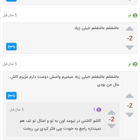
م
5 سال قبل

عاشقشم عاشقشم خیلی ژیاد
-2

پاسخ
م
5 سال قبل
عاشقشم عاشقشم خیلی زیاد میمیرم واسش دوست دارم عزیزم کاش
مال من بودی

پاسخ
-2

ا
5 سال قبل

-2
کاشو کاشتن در نیومد اون به تو و امثال تو تف هم

نمیندازه راجع به خودت چی فکر کردی بی ریخت