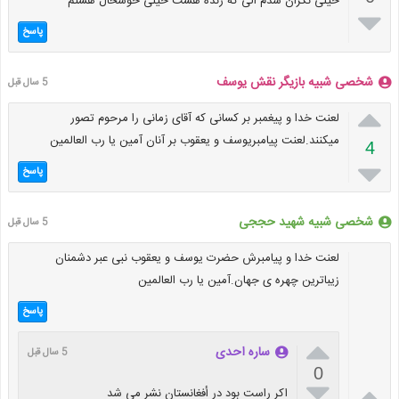
خیلی نکران شدم الی که زنده هست خیلی خوشحال هستم

پاسخ
شخصی شبیه بازیگر نقش یوسف
5 سال قبل

لعنت خدا و پیغمبر بر کسانی که آقای زمانی را مرحوم تصور
میکنند.لعنت پیامبریوسف و یعقوب بر آنان آمین یا رب العالمین
4

پاسخ
شخصی شبیه شهید حججی
5 سال قبل
لعنت خدا و پیامبرش حضرت یوسف و یعقوب نبی عبر دشمنان
زیباترین چهره ی جهان.آمین یا رب العالمین
پاسخ

ساره احدى
5 سال قبل
0


اكر راست بود در أفغانستان نشر مى شد