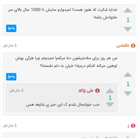

خدایا شکرت که هنوز هست! امیدوارم سایش تا 1000 سال بالای سر
خانوادش باشه!
1

پاسخ
ناشناس
5 سال قبل
من هر روز برای سلامتیشون دعا میکنم! نمیدونم چرا هرکی بهش
توهین میکنه اشکم درمیاد! خیلی به دلم نشسته!!

پاسخ
1


علی afg
5 سال قبل
1

خب خوشحال شدم ک این خبر ی شایعه هس
ز
5 سال قبل
