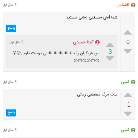
ناشناس
5 سال قبل
شما آقای مصطفی زمانی هستید

پاسخ

0
آنیتا حمیدی
5 سال قبل

3
من بازیگران را خیللللللللللللللللللللی دوست دارم .😙😙

😙😙😙😙😙😙
امین
5 سال قبل

علت مرگ مصطفی زمانی
-1

پاسخ
امین
5 سال قبل