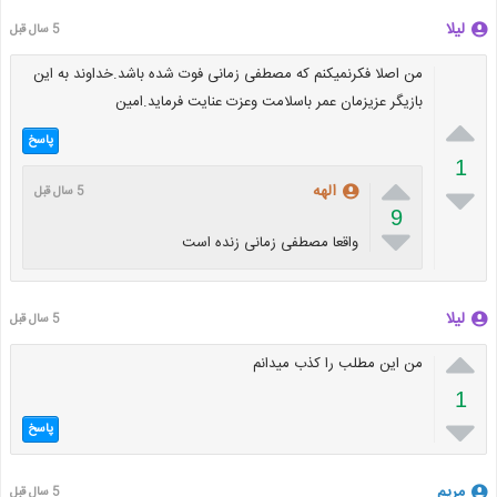
لیلا
5 سال قبل
من اصلا فکرنمیکنم که مصطفی زمانی فوت شده باشد.خداوند به این
بازیگر عزیزمان عمر باسلامت وعزت عنایت فرماید.امین

پاسخ
1


الهه
5 سال قبل
9

واقعا مصطفی زمانی زنده است
لیلا
5 سال قبل

من این مطلب را کذب میدانم
1

پاسخ
مریم
5 سال قبل