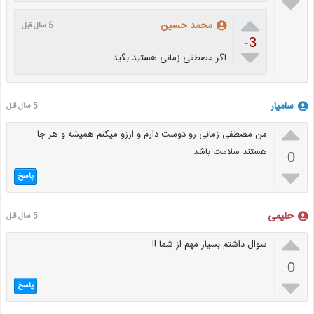


محمد حسین
5 سال قبل
-3

اگر مصطفی زمانی هستید بگید
سامیار
5 سال قبل

من مصطفی زمانی رو دوست دارم و ارزو میکنم همیشه و هر جا
هستند سلامت باشد
0

پاسخ
حلیمی
5 سال قبل

سوال داشتم بسیار مهم از شما !!
0

پاسخ