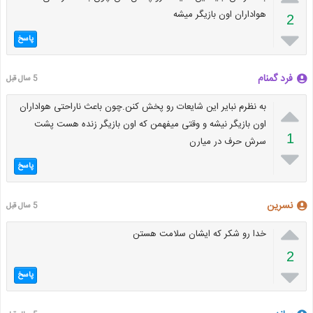
هواداران اون بازیگر میشه
2

پاسخ
فرد گمنام
5 سال قبل

به نظرم نبایر این شایعات رو پخش کنن.چون باعث ناراحتی هواداران
اون بازیگر نیشه و وقتی میفهمن که اون بازیگر زنده هست پشت
1
سرش حرف در میارن

پاسخ
نسرین
5 سال قبل

خدا رو شکر که ایشان سلامت هستن
2

پاسخ