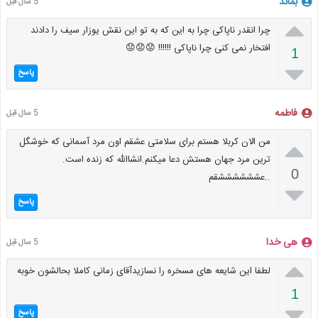
بماند
5 سال قبل

چرا انقدر ناپاکی چرا به این که به تو این نقش یوزار سیف را دادند
افتخار نمی کنی چرا ناپاکی !!!!!! 😟😟😟
1

پاسخ
فاطمه
5 سال قبل

من الان کربلا هستم برای سلامتی عشقم اون مرد آسمانی که خوشگل
ترین مرد جهان هستش دعا میکنم.انشاالله که زنده است.
0
..عششششششقم

پاسخ
هی خدا
5 سال قبل

لطفا این شایعه های مسخره را نسازیدآقای زمانی کاملا بحالشون خوبه
1

پاسخ