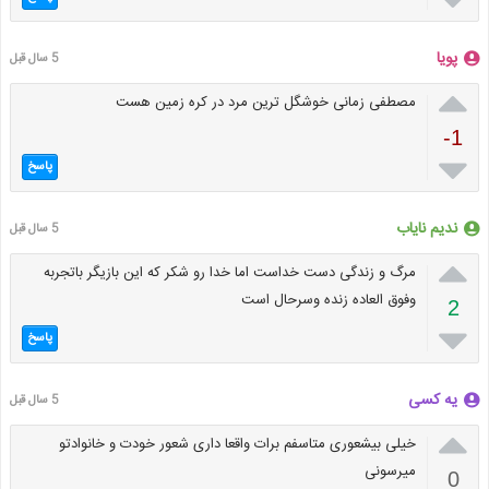
پویا
5 سال قبل

مصطفی زمانی خوشگل ترین مرد در کره زمین هست
-1

پاسخ
ندیم نایاب
5 سال قبل

مرگ و زندگی دست خداست اما خدا رو شکر که این بازیگر باتجربه
وفوق العاده زنده وسرحال است
2

پاسخ
یه کسی
5 سال قبل

خیلی بیشعوری متاسفم برات واقعا داری شعور خودت و خانوادتو
میرسونی
0