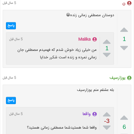
ن
5 سال قبل
دوستان مصطفی زمانی زنده😀

پاسخ

1
Malika
5 سال قبل

1
من خیلی زیاد خوش شدم که فهمیدم مصطفی جان

زمانی نمرده و زنده است شکرر خدایا
یوزارسیف
5 سال قبل
بله عشقم منم یوزارسیف
پاسخ


واقعا
5 سال قبل
-3

6
واقعا شما هستیدشما مصطفی زمانی هستید؟