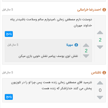
احمدرضا خراسانی
5 سال قبل
دوستت دارم مصطفی زمانی ،امیدوارم سالم وسلامت باشیددر پناه
خداوند مهربان

پاسخ
2


سهیلا
5 سال قبل
2

نقش توی یوسف پیامبر نقش خوبی بازی میکن
ناشناس
5 سال قبل

نترسید اقای مصطفی زمانی زنده هست پس چرا او را در تلوزیون
پخش می کنند خداراشکر که زنده هست
0

پاسخ