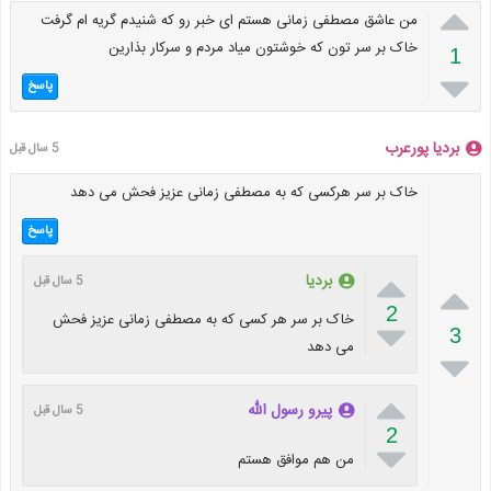

من عاشق مصطفی زمانی هستم ای خبر رو که شنیدم گریه ام گرفت
خاک بر سر تون که خوشتون میاد مردم و سرکار بذارین
1

پاسخ
بردیا پورعرب
5 سال قبل
خاک بر سر هرکسی که به مصطفی زمانی عزیز فحش می دهد
پاسخ

بردیا
5 سال قبل

2
خاک بر سر هر کسی که به مصطفی زمانی عزیز فحش

3
می دهد


پیرو رسول الله
5 سال قبل
2

من هم موافق هستم