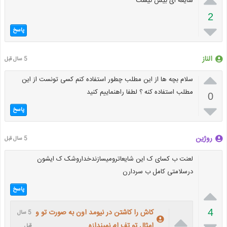
شایعه ای بیش نیست
2

پاسخ
الناز
5 سال قبل

سلام بچه ها از این مطلب چطور استفاده کنم کسی تونست از این
مطلب استفاده کنه ؟ لطفا راهنماییم کنید
0

پاسخ
روژین
5 سال قبل
لعنت ب کسای ک این شایعاترومیسازندخداروشک ک ایشون
درسلامتی کامل ب سردارن

پاسخ
4
کاش را کاشتن در نیومد اون به صورت تو و
5 سال

امثال تو تف ام نمیندازه
قبل