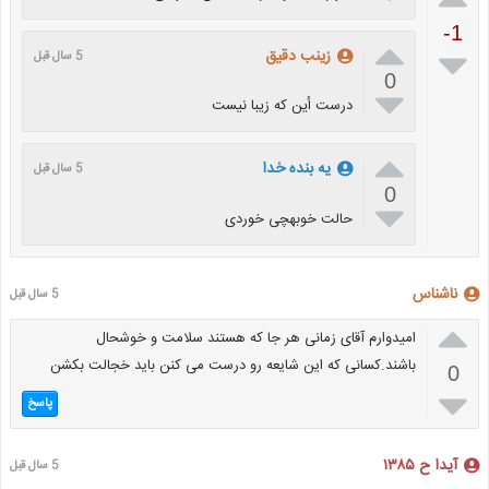
-1


زينب دقيق
5 سال قبل
0

درست أين كه زيبا نيست

یه بنده خدا
5 سال قبل
0

حالت خوبهچی خوردی
ناشناس
5 سال قبل

امیدوارم آقای زمانی هر جا که هستند سلامت و خوشحال
باشند.کسانی که این شایعه رو درست می کنن باید خجالت بکشن
0

پاسخ
آیدا ح ۱۳۸۵
5 سال قبل