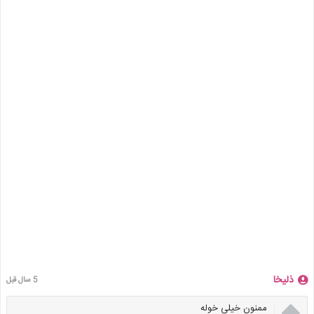
ذلیخا
5 سال قبل

ممنون خیلی خوله