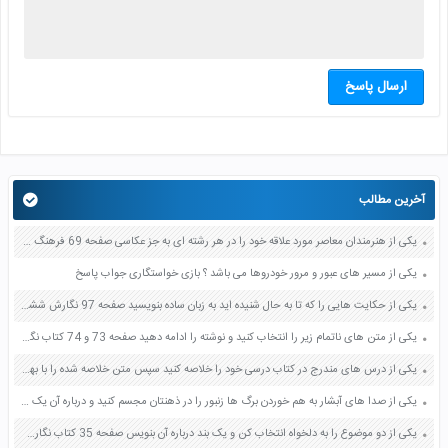
ارسال پاسخ
آخرین مطالب
یکی از هنرمندان معاصر مورد علاقه خود را در هر رشته ای به جز عکاسی صفحه 69 فرهنگ و هنر نهم
یکی از مسیر های عبور و مرور خودروها می باشد ؟ بازی خواستگاری جواب پاسخ
یکی از حکایت هایی را که تا به حال شنیده اید به زبان ساده بنویسید صفحه 97 نگارش ششم دبستان
یکی از متن های ناتمام زیر را انتخاب کنید و نوشته را ادامه دهید صفحه 73 و 74 کتاب نگارش فارسی پنجم دبستان
یکی از درس های مندرج در کتاب درسی خود را خلاصه کنید سپس متن خلاصه شده را با بهره گیری از روش های دسته بندی نمودار جدول نقشه مفهومی نشان دهید صفحه 118 نگارش یازدهم
یکی از صدا های آبشار به هم خوردن برگ ها زنبور را در ذهنتان مجسم کنید و درباره آن یک بند بنویسید صفحه 11 نگارش پنجم
یکی از دو موضوع را به دلخواه انتخاب کن و یک بند درباره آن بنویس صفحه 35 کتاب نگارش فارسی سوم