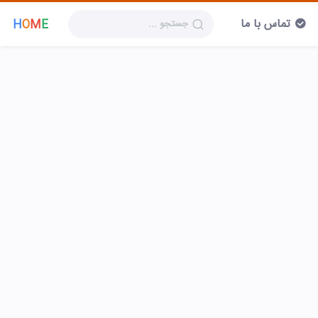
تماس با ما
H
O
M
E