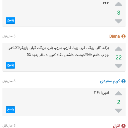

۲۴۲
3

پاسخ
Diana
5 سال قبل

برگ، گاز، ریگ، گرز، زیبا، گاری، بازی، بارز، بزرگ، گراز، بازیگر🙃🙂من
جواب دادم 👭🏻دوست داشتن نگاه کنین د نظر بدید 🥰
22

پاسخ
کریم سعیدی
5 سال قبل

امیرزا ۳۴۱
2

پاسخ
لترل
5 سال قبل