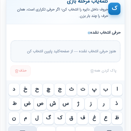
کلمه‌یاب مرحله بازی
ک
حروف داخل دایره را انتخاب کن؛ اگر حرفی تکراری است، همان
حرف را چند بار بزن.
حرفی انتخاب نشده
هنوز حرفی انتخاب نشده — از صفحه‌کلید پایین انتخاب کن
پاک کردن همه
حذف
ا
ب
پ
ت
ث
ج
چ
ح
خ
د
ذ
ر
ز
ژ
س
ش
ص
ض
ط
ظ
ع
غ
ف
ق
ک
گ
ل
م
ن