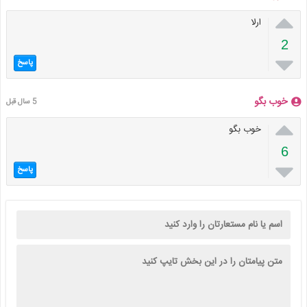

ارلا
2

پاسخ
خوب بگو
5 سال قبل

خوب بگو
6

پاسخ