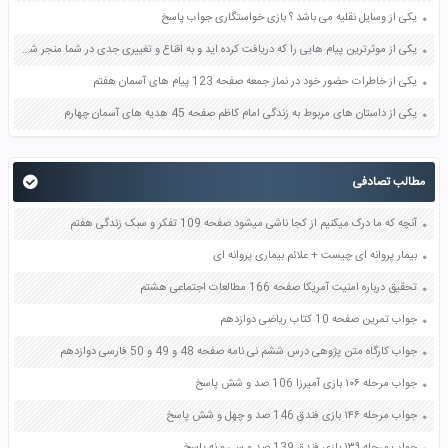
یکی از وسایل نقلیه می باشد ؟ بازی خواستگاری جواب پاسخ
یکی از موثرترین پیام هایی را که دریافت کرده اید و به اقناع و تغییری جدی در شما منجر شده است برسی کنید و علت این تاثیر گذاری قابل توجه را بنویسید صفحه 52 تفکر و سواد رسانه ای دهم
یکی از خاطرات حضور خود در نماز جمعه صفحه 123 پیام های آسمان هفتم
یکی از داستان های مربوط به زندگی امام کاظم صفحه 45 هدیه های آسمان چهارم
مطالب تصادفی
آنچه که ما درک میکنیم از کجا ناشی میشود صفحه 109 تفکر و سبک زندگی هفتم
بیمار پروانه ای چیست + علائم بیماری پروانه ای
تحقیق درباره امنیت آمریکا صفحه 166 مطالعات اجتماعی هشتم
جواب تمرین صفحه 10 کتاب ریاضی دوازدهم
جواب کارگاه متن پژوهی درس ششم نی نامه صفحه 48 و 49 و 50 فارسی دوازدهم
جواب مرحله ۱۰۶ بازی آمیرزا 106 صد و شش پاسخ
جواب مرحله ۱۴۶ بازی فندق 146 صد و چهل و شش پاسخ