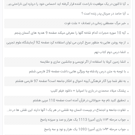
آیا تاکنون در یک موقعیت ناراحت کننده قرار گرفته اید احساس خود را درباره این ناراحتی بیان کنید درجه و شدت این ناراحتی تا چه مقدار بوده است صفحه 102 کتاب تفکر و سبک زندگی هشتم
آیا حامد در سریال پدر زنده است ؟
خبر مرگ مصطفی زمانی در تصادف + علت فوت
آیه 10 سوره حجرات کدام شاخه گلها را معرفی میکند صفحه 9 هدیه های آسمان پنجم
از چه روغن هایی به منظور سرخ کردن می توان استفاده کرد صفحه 92 آزمایشگاه علوم تجربی
انشا درس دوم کتاب نهم
انشا زمین کربلا با استفاده از اگر نویسی و جانشین سازی و مقایسه
با توجه به متن درس پادشاه چه ویژگی هایی داشت صفحه 29 فارسی ششم
به نظر شما چرا آثار فرهنگی آیینه احوال و افکار جامعه است؟ صفحه 97 فارسی هشتم
پشتک میلاد محمدی در بازی با اسپانیا + دانلود فیلم کلیپ
تحقیق کنید نام چه حیواناتی در قرآن آمده است صفحه 110 عربی هشتم
تفاوت جامعه و اجتماع در چیست انسان چه نقشی در هر یک ا آنها دارند این نقش ها در دنیای مجازی چه تغییری می کنند صفحه 38 کاربرد فناوری های نوین یازدهم
جواب مرحله ۱۱۱۳ بازی آمیرزا 1113 یک هزار و صد و سیزده پاسخ
جواب مرحله ۱۰۹۳ بازی آمیرزا 1093 یک هزار و نود و سه پاسخ