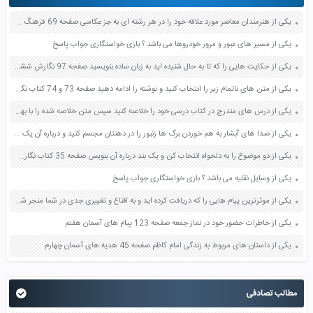
یکی از هنرمندان معاصر مورد علاقه خود را در هر رشته ای به جز عکاسی صفحه 69 فرهنگ و هنر نهم
یکی از مسیر های عبور و مرور خودروها می باشد ؟ بازی خواستگاری جواب پاسخ
یکی از حکایت هایی را که تا به حال شنیده اید به زبان ساده بنویسید صفحه 97 نگارش ششم دبستان
یکی از متن های ناتمام زیر را انتخاب کنید و نوشته را ادامه دهید صفحه 73 و 74 کتاب نگارش فارسی پنجم دبستان
یکی از درس های مندرج در کتاب درسی خود را خلاصه کنید سپس متن خلاصه شده را با بهره گیری از روش های دسته بندی نمودار جدول نقشه مفهومی نشان دهید صفحه 118 نگارش یازدهم
یکی از صدا های آبشار به هم خوردن برگ ها زنبور را در ذهنتان مجسم کنید و درباره آن یک بند بنویسید صفحه 11 نگارش پنجم
یکی از دو موضوع را به دلخواه انتخاب کن و یک بند درباره آن بنویس صفحه 35 کتاب نگارش فارسی سوم
یکی از وسایل نقلیه می باشد ؟ بازی خواستگاری جواب پاسخ
یکی از موثرترین پیام هایی را که دریافت کرده اید و به اقناع و تغییری جدی در شما منجر شده است برسی کنید و علت این تاثیر گذاری قابل توجه را بنویسید صفحه 52 تفکر و سواد رسانه ای دهم
یکی از خاطرات حضور خود در نماز جمعه صفحه 123 پیام های آسمان هفتم
یکی از داستان های مربوط به زندگی امام کاظم صفحه 45 هدیه های آسمان چهارم
مطالب تصادفی