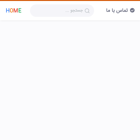
تماس با ما
H
O
M
E