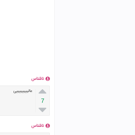
ناشناس

عالییییییییی
7

ناشناس