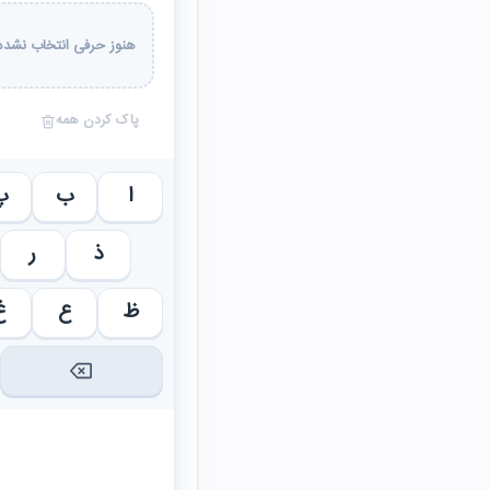
هنوز حرفی انتخاب نشده 
پاک کردن همه
ا
ب
پ
ذ
ر
ظ
ع
غ