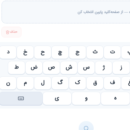
— از صفحه‌کلید پایین انتخاب کن
حذف
ت
ث
ج
چ
ح
خ
د
ز
ژ
س
ش
ص
ض
ط
ف
ق
ک
گ
ل
م
ن
ه
و
ی