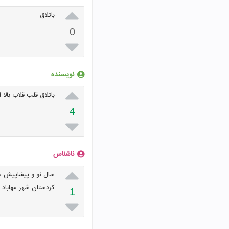

باتلاق
0

نویسنده

باتلاق قلب قلاب بالا 
4

ناشناس

سال نو و پیشاپیش ما
کردستان شهر مهاباد
1
