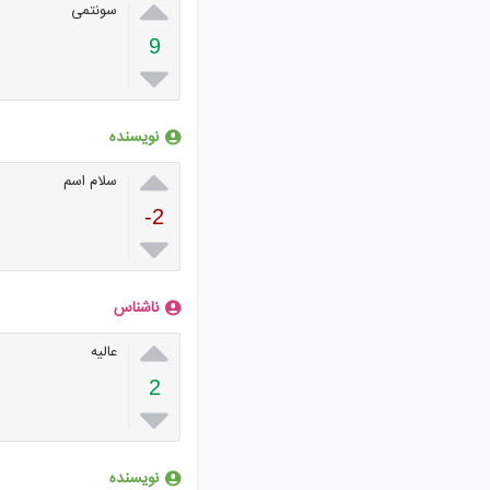

سونتمی
9

نویسنده

سلام اسم
-2

ناشناس

عالیه
2

نویسنده