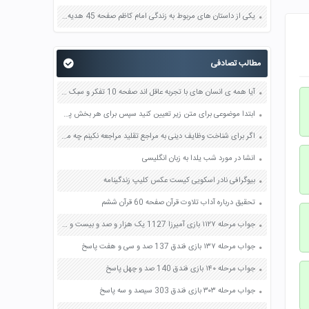
یکی از داستان های مربوط به زندگی امام کاظم صفحه 45 هدیه های آسمان چهارم
مطالب تصادفی
آیا همه ی انسان های با تجربه عاقل اند صفحه 10 تفکر و سبک زندگی هفتم
ابتدا موضوعی برای متن زیر تعیین کنید سپس برای هر بخش پرسش هایی مناسب طرح کنید صفحه 82 نگارش هفتم
اگر برای شناخت وظایف دینی به مراجع تقلید مراجعه نکینم چه مشکلاتی برای ما پیش می آید صفحه 48 هدیه های آسمان ششم
انشا در مورد شب یلدا به زبان انگلیسی
بیوگرافی نادر اسکویی کیست​ عکس کلیپ زندگینامه
تحقیق درباره آداب تلاوت قرآن صفحه 60 قرآن ششم
جواب مرحله ۱۱۲۷ بازی آمیرزا 1127 یک هزار و صد و بیست و هفت پاسخ
جواب مرحله ۱۳۷ بازی فندق 137 صد و سی و هفت پاسخ
جواب مرحله ۱۴۰ بازی فندق 140 صد و چهل پاسخ
جواب مرحله ۳۰۳ بازی فندق 303 سیصد و سه پاسخ