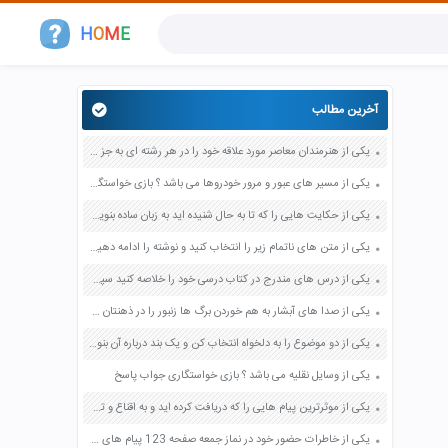
H
O
M
E
آخرین مطالب
یکی از هنرمندان معاصر مورد علاقه خود را در هر رشته ای به جز عکاسی صفحه 69 فرهنگ و هنر نهم
یکی از مسیر های عبور و مرور خودروها می باشد ؟ بازی خواستگاری جواب پاسخ
یکی از حکایت هایی را که تا به حال شنیده اید به زبان ساده بنویسید صفحه 97 نگارش ششم دبستان
یکی از متن های ناتمام زیر را انتخاب کنید و نوشته را ادامه دهید صفحه 73 و 74 کتاب نگارش فارسی پنجم دبستان
یکی از درس های مندرج در کتاب درسی خود را خلاصه کنید سپس متن خلاصه شده را با بهره گیری از روش های دسته بندی نمودار جدول نقشه مفهومی نشان دهید صفحه 118 نگارش یازدهم
یکی از صدا های آبشار به هم خوردن برگ ها زنبور را در ذهنتان مجسم کنید و درباره آن یک بند بنویسید صفحه 11 نگارش پنجم
یکی از دو موضوع را به دلخواه انتخاب کن و یک بند درباره آن بنویس صفحه 35 کتاب نگارش فارسی سوم
یکی از وسایل نقلیه می باشد ؟ بازی خواستگاری جواب پاسخ
یکی از موثرترین پیام هایی را که دریافت کرده اید و به اقناع و تغییری جدی در شما منجر شده است برسی کنید و علت این تاثیر گذاری قابل توجه را بنویسید صفحه 52 تفکر و سواد رسانه ای دهم
یکی از خاطرات حضور خود در نماز جمعه صفحه 123 پیام های آسمان هفتم