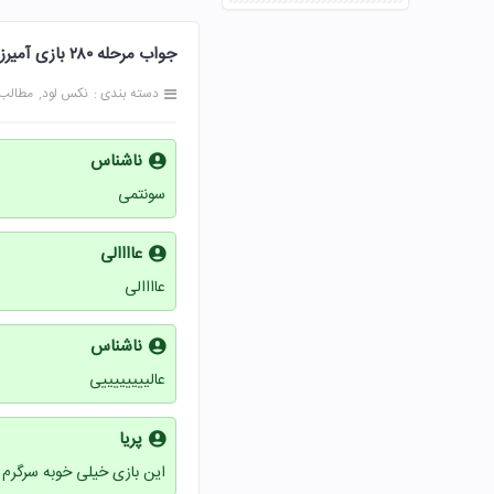
جواب مرحله ۲۸۰ بازی آمیرزا 280 دویست و هشتاد پاسخ
دسته بندی :
نکس لود
مطالب
ناشناس
سونتمی
عاااالی
عاااالی
ناشناس
عالییییییییی
پریا
این بازی خیلی خوبه سرگرم 