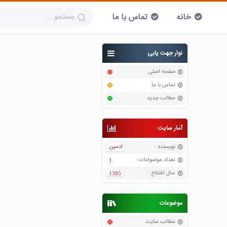
خانه
تماس با ما
نوار جهت یابی
صفحه اصلی
تماس با ما
مطالب جدید
آمار سایت
نویسنده
:
ادمین
تعداد موضواعات
:
1
سال افتتاح
:
1395
موضوعات
مطالب سایت