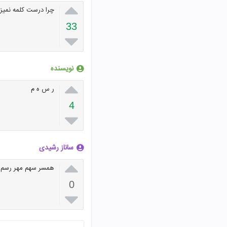

چرا درست کلمه نمیزا
33

نویسنده

ر س ه م
4

ساناز رشیدی

همسر سهم مهر رسم 
0
