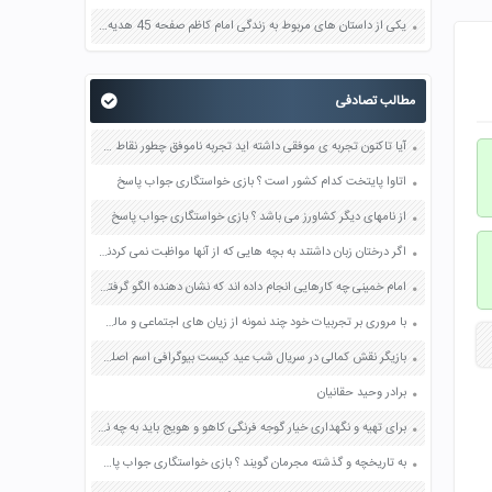
یکی از داستان های مربوط به زندگی امام کاظم صفحه 45 هدیه های آسمان چهارم
مطالب تصادفی
آیا تاکنون تجربه ی موفقی داشته اید تجربه ناموفق چطور نقاط ضعف و قوت شما در این کارها صفحه 83 هدیه های آسمان ششم
اتاوا پایتخت کدام کشور است ؟ بازی خواستگاری جواب پاسخ
از نامهای دیگر کشاورز می باشد ؟ بازی خواستگاری جواب پاسخ
اگر درختان زبان داشتند به بچه هایی که از آنها مواظبت نمی کردند چه می گفتند صفحه 93 کتاب نگارش دوم دبستان
امام خمینی چه کارهایی انجام داده اند که نشان دهنده الگو گرفتن ایشان از پیامبران و امامان است صفحه 96 هدیه های آسمان پنجم
با مروری بر تجربیات خود چند نمونه از زیان های اجتماعی و مالی خشم را بیان کنید صفحه 97 کتاب تفکر و سبک زندگی هفتم
بازیگر نقش کمالی در سریال شب عید کیست بیوگرافی اسم اصلی واقعی ویکی پدیا
برادر وحید حقانیان
برای تهیه و نگهداری خیار گوجه فرنگی کاهو و هویج باید به چه نکاتی توجه کرد صفحه 83 کار و فناوری ششم
به تاریخچه و گذشته مجرمان گویند ؟ بازی خواستگاری جواب پاسخ