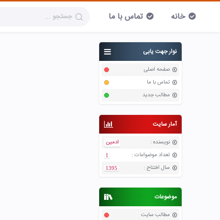
خانه
تماس با ما
نوار جهت یابی
صفحه اصلی
تماس با ما
مطالب جدید
آمار سایت
نویسنده
:
ادمین
تعداد موضواعات
:
1
سال افتتاح
:
1395
موضوعات
مطالب سایت