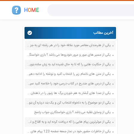
H
O
M
E
آخرین مطالب
یکی از هنرمندان معاصر مورد علاقه خود را در هر رشته ای به جز عکاسی صفحه 69 فرهنگ و هنر نهم
یکی از مسیر های عبور و مرور خودروها می باشد ؟ بازی خواستگاری جواب پاسخ
یکی از حکایت هایی را که تا به حال شنیده اید به زبان ساده بنویسید صفحه 97 نگارش ششم دبستان
یکی از متن های ناتمام زیر را انتخاب کنید و نوشته را ادامه دهید صفحه 73 و 74 کتاب نگارش فارسی پنجم دبستان
یکی از درس های مندرج در کتاب درسی خود را خلاصه کنید سپس متن خلاصه شده را با بهره گیری از روش های دسته بندی نمودار جدول نقشه مفهومی نشان دهید صفحه 118 نگارش یازدهم
یکی از صدا های آبشار به هم خوردن برگ ها زنبور را در ذهنتان مجسم کنید و درباره آن یک بند بنویسید صفحه 11 نگارش پنجم
یکی از دو موضوع را به دلخواه انتخاب کن و یک بند درباره آن بنویس صفحه 35 کتاب نگارش فارسی سوم
یکی از وسایل نقلیه می باشد ؟ بازی خواستگاری جواب پاسخ
یکی از موثرترین پیام هایی را که دریافت کرده اید و به اقناع و تغییری جدی در شما منجر شده است برسی کنید و علت این تاثیر گذاری قابل توجه را بنویسید صفحه 52 تفکر و سواد رسانه ای دهم
یکی از خاطرات حضور خود در نماز جمعه صفحه 123 پیام های آسمان هفتم