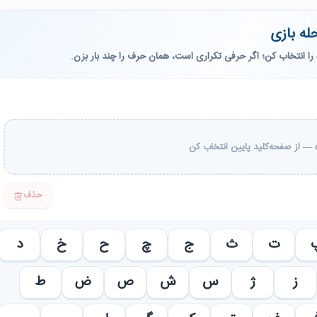
له بازی
را انتخاب کن؛ اگر حرفی تکراری است، همان حرف را چند بار بزن.
— از صفحه‌کلید پایین انتخاب کن
حذف
ت
ث
ج
چ
ح
خ
د
ز
ژ
س
ش
ص
ض
ط