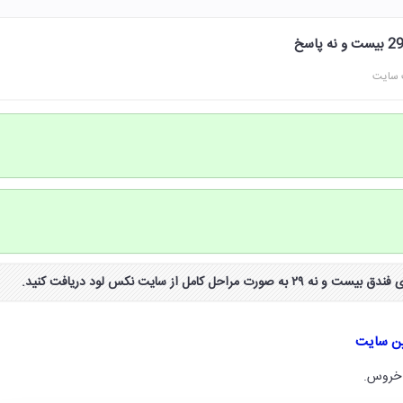
 سایت
ین سایت
 خروس.