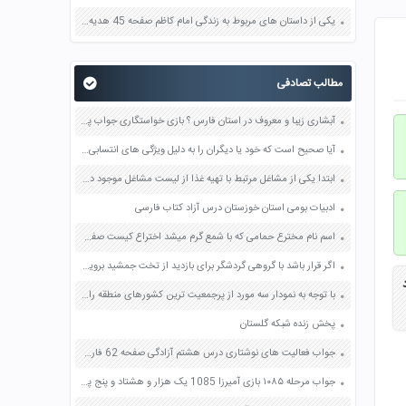
یکی از داستان های مربوط به زندگی امام کاظم صفحه 45 هدیه های آسمان چهارم
مطالب تصادفی
آبشاری زیبا و معروف در استان فارس ؟ بازی خواستگاری جواب پاسخ
آیا صحیح است که خود یا دیگران را به دلیل ویژگی های انتسابی سرزنش کنیم؟ چرا؟ صفحه 122 مطالعات اجتماعی نهم
ابتدا یکی از مشاغل مرتبط با تهیه غذا از لیست مشاغل موجود در پرونده زیر انتخاب کنید صفحه 92 کار و فناوری ششم
ادبیات بومی استان خوزستان درس آزاد کتاب فارسی
اسم نام مخترع حمامی که با شمع گرم میشد اختراع کیست صفحه 4 کتاب کار و فناوری هفتم
اگر قرار باشد با گروهی گردشگر برای بازدید از تخت جمشید بروید چه وسایلی را همراه خود می برید؟ صفحه 58 مطالعات اجتماعی چهارم
د
با توجه به نمودار سه مورد از پرجمعیت ترین کشورهای منطقه را نام ببرید صفحه 125 مطالعات اجتماعی هشتم
پخش زنده شبکه گلستان
جواب فعالیت های نوشتاری درس هشتم آزادگی صفحه 62 فارسی هشتم
جواب مرحله ۱۰۸۵ بازی آمیرزا 1085 یک هزار و هشتاد و پنج پاسخ