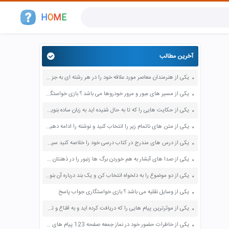
H
O
M
E
آخرین مطالب
یکی از هنرمندان معاصر مورد علاقه خود را در هر رشته ای به جز عکاسی صفحه 69 فرهنگ و هنر نهم
یکی از مسیر های عبور و مرور خودروها می باشد ؟ بازی خواستگاری جواب پاسخ
یکی از حکایت هایی را که تا به حال شنیده اید به زبان ساده بنویسید صفحه 97 نگارش ششم دبستان
یکی از متن های ناتمام زیر را انتخاب کنید و نوشته را ادامه دهید صفحه 73 و 74 کتاب نگارش فارسی پنجم دبستان
یکی از درس های مندرج در کتاب درسی خود را خلاصه کنید سپس متن خلاصه شده را با بهره گیری از روش های دسته بندی نمودار جدول نقشه مفهومی نشان دهید صفحه 118 نگارش یازدهم
یکی از صدا های آبشار به هم خوردن برگ ها زنبور را در ذهنتان مجسم کنید و درباره آن یک بند بنویسید صفحه 11 نگارش پنجم
یکی از دو موضوع را به دلخواه انتخاب کن و یک بند درباره آن بنویس صفحه 35 کتاب نگارش فارسی سوم
یکی از وسایل نقلیه می باشد ؟ بازی خواستگاری جواب پاسخ
یکی از موثرترین پیام هایی را که دریافت کرده اید و به اقناع و تغییری جدی در شما منجر شده است برسی کنید و علت این تاثیر گذاری قابل توجه را بنویسید صفحه 52 تفکر و سواد رسانه ای دهم
یکی از خاطرات حضور خود در نماز جمعه صفحه 123 پیام های آسمان هفتم