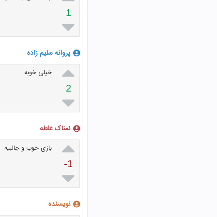
1

پروانه سلیم زاده

خیلی خوبه
2

نمناک غلطه

بازی خوب و جالبیه
-1

نویسنده