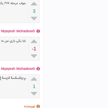

جواب مرحله ۲۷۷ یک ۵حرفی
3

Niyayesh Mohadeseh

بابا یکی بازی من به جواب 6کلمه ی مرحله 277 به 
-1

Niyayesh Mohadeseh

╔ღ═╗╔╗╚╗╔╝║║ღ═╦╦╦═ღ╔╝╚╗ღ╚╣║║║║╠╣╚═ღ╝╚═╩═╩ღ╩═╝
1

نویسنده