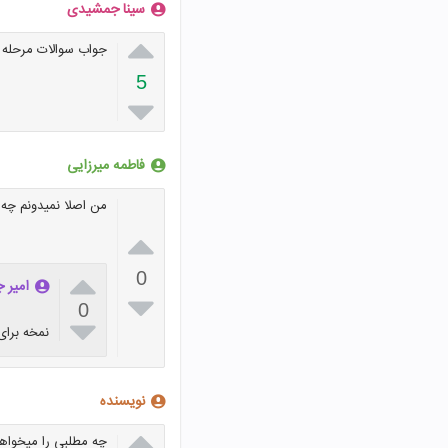
سینا جمشیدی

جواب سوالات مرحله 277بازی فندق
5

فاطمه میرزایی
من اصلا نمیدونم چه 


0
امیر 

0

نمخه برا
نویسنده

چه مطلبی را میخواهی