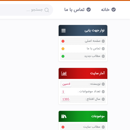
خانه
تماس با ما
نوار جهت یابی
صفحه اصلی
تماس با ما
مطالب جدید
آمار سایت
نویسنده
:
ادمین
تعداد موضواعات
:
1
سال افتتاح
:
1395
موضوعات
مطالب سایت