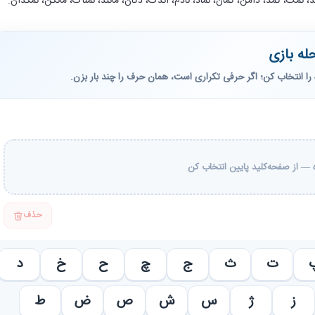
مد، نمک، کمد، دامن، کمان، نماد، نادم، اندک، دکان، مانند، نمناک، مانکن، نمکدان.
له بازی
را انتخاب کن؛ اگر حرفی تکراری است، همان حرف را چند بار بزن.
— از صفحه‌کلید پایین انتخاب کن
حذف
ت
ث
ج
چ
ح
خ
د
ز
ژ
س
ش
ص
ض
ط