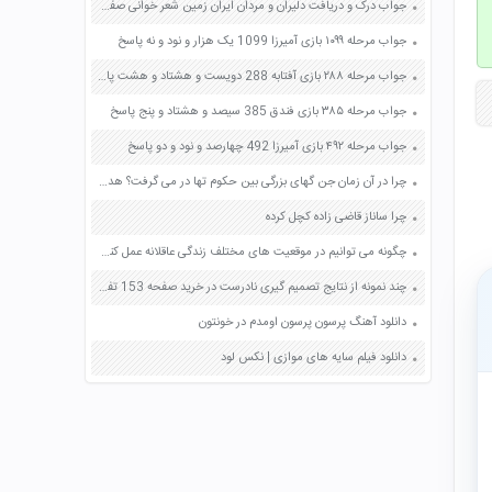
جواب درک و دریافت دلیران و مردان ایران زمین شعر خوانی صفحه 109 فارسی دهم
جواب مرحله ۱۰۹۹ بازی آمیرزا 1099 یک هزار و نود و نه پاسخ
جواب مرحله ۲۸۸ بازی آفتابه 288 دویست و هشتاد و هشت پاسخ
جواب مرحله ۳۸۵ بازی فندق 385 سیصد و هشتاد و پنج پاسخ
جواب مرحله ۴۹۲ بازی آمیرزا 492 چهارصد و نود و دو پاسخ
چرا در آن زمان جن گهای بزرگی بین حکوم تها در می گرفت؟ هدف از لشکرکشی ها چه بود؟ به نظر شما هدف از جنگ ها و لشکرکشی ها در جهان امروز چیست؟ صفحه 128 پیام های آسمان هفتم
چرا ساناز قاضی زاده کچل کرده
چگونه می توانیم در موقعیت های مختلف زندگی عاقلانه عمل کنیم صفحه 12 تفکر و سبک زندگی هفتم
چند نمونه از نتایج تصمیم گیری نادرست در خرید صفحه 153 تفکر و سبک زندگی هشتم
دانلود آهنگ پرسون پرسون اومدم در خونتون
دانلود فیلم سایه های موازی | نکس لود