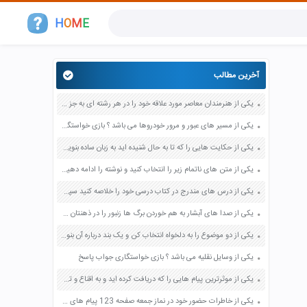
H
O
M
E
آخرین مطالب
یکی از هنرمندان معاصر مورد علاقه خود را در هر رشته ای به جز عکاسی صفحه 69 فرهنگ و هنر نهم
یکی از مسیر های عبور و مرور خودروها می باشد ؟ بازی خواستگاری جواب پاسخ
یکی از حکایت هایی را که تا به حال شنیده اید به زبان ساده بنویسید صفحه 97 نگارش ششم دبستان
یکی از متن های ناتمام زیر را انتخاب کنید و نوشته را ادامه دهید صفحه 73 و 74 کتاب نگارش فارسی پنجم دبستان
یکی از درس های مندرج در کتاب درسی خود را خلاصه کنید سپس متن خلاصه شده را با بهره گیری از روش های دسته بندی نمودار جدول نقشه مفهومی نشان دهید صفحه 118 نگارش یازدهم
یکی از صدا های آبشار به هم خوردن برگ ها زنبور را در ذهنتان مجسم کنید و درباره آن یک بند بنویسید صفحه 11 نگارش پنجم
یکی از دو موضوع را به دلخواه انتخاب کن و یک بند درباره آن بنویس صفحه 35 کتاب نگارش فارسی سوم
یکی از وسایل نقلیه می باشد ؟ بازی خواستگاری جواب پاسخ
یکی از موثرترین پیام هایی را که دریافت کرده اید و به اقناع و تغییری جدی در شما منجر شده است برسی کنید و علت این تاثیر گذاری قابل توجه را بنویسید صفحه 52 تفکر و سواد رسانه ای دهم
یکی از خاطرات حضور خود در نماز جمعه صفحه 123 پیام های آسمان هفتم