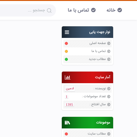
خانه
تماس با ما
نوار جهت یابی
صفحه اصلی
تماس با ما
مطالب جدید
آمار سایت
نویسنده
:
ادمین
تعداد موضواعات
:
1
سال افتتاح
:
1395
موضوعات
مطالب سایت