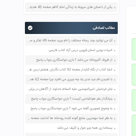
یکی از داستان های مربوط به زندگی امام کاظم صفحه 45 هدیه های آسمان چهارم
مطالب تصادفی
آیا می توانید چند رسانه مختلف را نام ببرید صفحه 49 تفکر و سبک زندگی هشتم
ادبیات بومی استان قزوین درس آزاد کتاب فارسی
از ظروف آشپزخانه می باشد ؟ بازی خواستگاری جواب پاسخ
انشا کتاب از نگاه کتابدار صفحه 92 کتاب نگارش هشتم درس هشتم
با شنیدن نام عید غدیر یاد چه چیزی می افتید چرا صفحه 62 هدیه های آسمان پنجم
بنابر فرمایش امیرالمومنین علیه السلام خداوند از آگاهان در برابر شکم بارگی ستمگران چه عهد و پیمانی گرفته است؟ صفحه 78 پیام های آسمان هفتم
بنیانگذار علم هواشناسی کیست ؟ بازی خواستگاری جواب پاسخ
به وضوح تصویری گفته می شود ؟ بازی خواستگاری جواب پاسخ
به نظر شما مهمترین منابع آلوده کننده رودخانه ها کدامند صفحه 51 علوم هفتم
پستانداری همه چیز خوار و کثیف می باشد