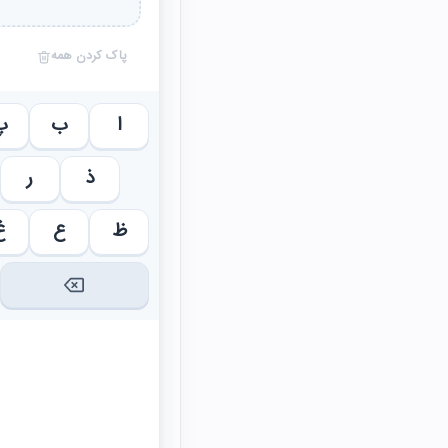
پاک کردن همه
ا
ب
پ
ذ
ر
ظ
ع
غ