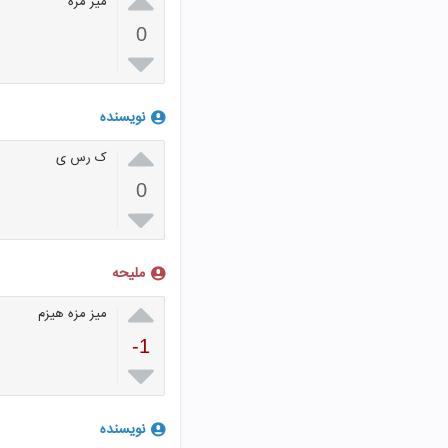

میز مزه
0

نویسنده

ک رس ی
0

ملیحه

میز مزه هیزم
-1

نویسنده