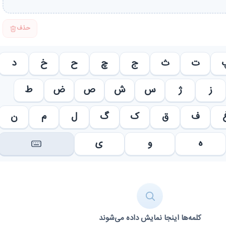
حذف
ت
ث
ج
چ
ح
خ
د
ز
ژ
س
ش
ص
ض
ط
ف
ق
ک
گ
ل
م
ن
ه
و
ی
کلمه‌ها اینجا نمایش داده می‌شوند