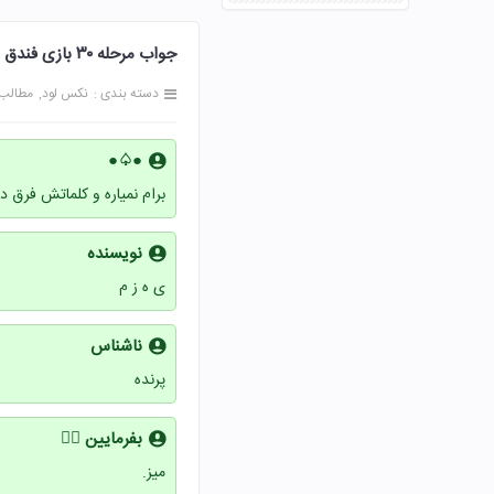
جواب مرحله ۳۰ بازی فندق 30 سی پاسخ
دسته بندی :
نکس لود
مطالب
●♤●
برام نمیاره و کلماتش فرق دا
نویسنده
ی ه ز م
ناشناس
پرنده
بفرمایین 👇🏻
میز.