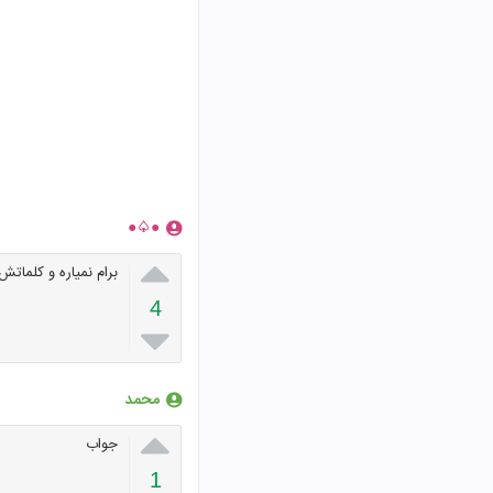
●♤●

برام نمیاره و کلماتش
4

محمد

جواب
1