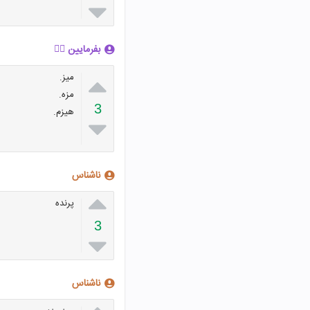

بفرمایین 👇🏻

میز.
مزه.
3
هیزم.

ناشناس

پرنده
3

ناشناس