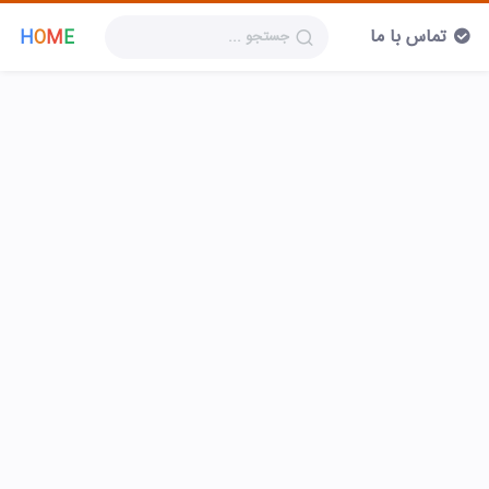
تماس با ما
H
O
M
E