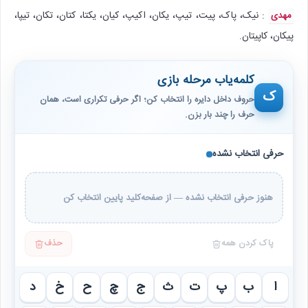
: نیک، پاک، پیت، تیپ، یکان، اکیپ، کیان، یکتا، کتان، تکان، تیپا،
مهدی
پیکان، کاپیتان.
کلمه‌یاب مرحله بازی
ک
حروف داخل دایره را انتخاب کن؛ اگر حرفی تکراری است، همان
حرف را چند بار بزن.
حرفی انتخاب نشده
هنوز حرفی انتخاب نشده — از صفحه‌کلید پایین انتخاب کن
پاک کردن همه
حذف
ا
ب
پ
ت
ث
ج
چ
ح
خ
د