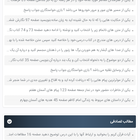
یکی از هنرمندان معاصر مورد علاقه خود را در هر رشته ای به جز عکاسی صفحه 69 فرهنگ و هنر نهم
یکی از مسیر های عبور و مرور خودروها می باشد ؟ بازی خواستگاری جواب پاسخ
یکی از حکایت هایی را که تا به حال شنیده اید به زبان ساده بنویسید صفحه 97 نگارش ششم دبستان
یکی از متن های ناتمام زیر را انتخاب کنید و نوشته را ادامه دهید صفحه 73 و 74 کتاب نگارش فارسی پنجم دبستان
یکی از درس های مندرج در کتاب درسی خود را خلاصه کنید سپس متن خلاصه شده را با بهره گیری از روش های دسته بندی نمودار جدول نقشه مفهومی نشان دهید صفحه 118 نگارش یازدهم
یکی از صدا های آبشار به هم خوردن برگ ها زنبور را در ذهنتان مجسم کنید و درباره آن یک بند بنویسید صفحه 11 نگارش پنجم
یکی از دو موضوع را به دلخواه انتخاب کن و یک بند درباره آن بنویس صفحه 35 کتاب نگارش فارسی سوم
یکی از وسایل نقلیه می باشد ؟ بازی خواستگاری جواب پاسخ
یکی از موثرترین پیام هایی را که دریافت کرده اید و به اقناع و تغییری جدی در شما منجر شده است برسی کنید و علت این تاثیر گذاری قابل توجه را بنویسید صفحه 52 تفکر و سواد رسانه ای دهم
یکی از خاطرات حضور خود در نماز جمعه صفحه 123 پیام های آسمان هفتم
یکی از داستان های مربوط به زندگی امام کاظم صفحه 45 هدیه های آسمان چهارم
مطالب تصادفی
آیات قرآن کریم را بخوانید و ارتباط آنها را با این درس توضیح دهید صفحه 16 مطالعات اجتماعی نهم