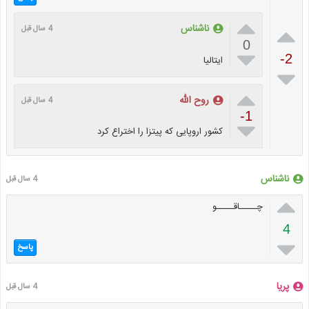


ناشناس
4 سال قبل
0

-2
ایتالیا


روح الله
4 سال قبل
-1

کشور اروپایی که پیتزا را اختراع کرد
ناشناس
4 سال قبل

چـــــاقـــــو
4

پاسخ
پریا
4 سال قبل