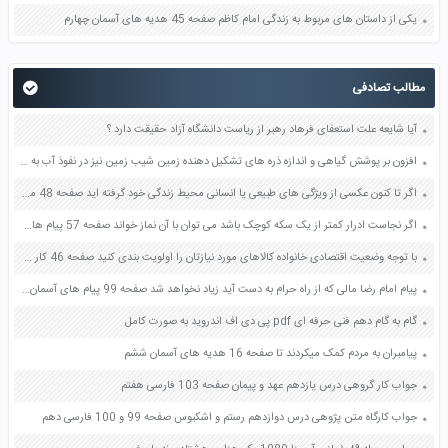
یکی از داستان های مربوط به زندگی امام کاظم صفحه 45 هدیه های آسمان چهارم
مطالب تصادفی
آیا شایعه علت استعفای فرهاد رهبر از ریاست دانشگاه آزاد حقیقت دارد ؟
افزون بر پوشش گیاهی و اندازه ذره های تشکیل دهنده زمین شیب زمین نیز در نفوذ آب به درون زمین تاثیر دارد چگونه صفحه 56 علوم هفتم
اگر تا کنون عکسی از ویژگی های طبیعی یا انسانی محیط زندگی خود گرفته اید صفحه 48 مطالعات اجتماعی هفتم
اگر نجاست ادرار کمتر از یک سکه کوچک باشد می توان با آن نماز خواند صفحه 57 پیام های آسمان هشتم
با توجه وضعیت اقتصادی خانواده کالاهای مورد نیازتان را اولویت بندی کنید صفحه 46 کار و فناوری هفتم
پیام امام رضا مالی که از راه حرام به دست آید زیاد نخواهد شد صفحه 99 پیام های آسمان هشتم
گام به گام دهم فنی حرفه ای pdf پی دی اف اندروید به صورت کامل
پیامبران به مردم کمک میکردند تا صفحه 16 هدیه های آسمان ششم
جواب کار گروهی درس یازدهم عهد و پیمان صفحه 103 فارسی هفتم
جواب کارگاه متن پژوهی درس دوازدهم رستم و اشکبوس صفحه 99 و 100 فارسی دهم