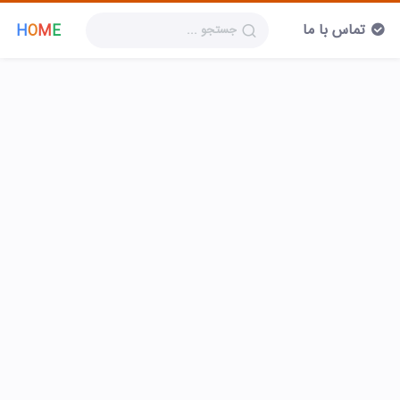
تماس با ما
H
O
M
E