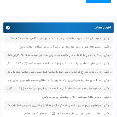
آخرین مطالب
یکی از هنرمندان معاصر مورد علاقه خود را در هر رشته ای به جز عکاسی صفحه 69 فرهنگ و هنر نهم
یکی از مسیر های عبور و مرور خودروها می باشد ؟ بازی خواستگاری جواب پاسخ
یکی از حکایت هایی را که تا به حال شنیده اید به زبان ساده بنویسید صفحه 97 نگارش ششم دبستان
یکی از متن های ناتمام زیر را انتخاب کنید و نوشته را ادامه دهید صفحه 73 و 74 کتاب نگارش فارسی پنجم دبستان
یکی از درس های مندرج در کتاب درسی خود را خلاصه کنید سپس متن خلاصه شده را با بهره گیری از روش های دسته بندی نمودار جدول نقشه مفهومی نشان دهید صفحه 118 نگارش یازدهم
یکی از صدا های آبشار به هم خوردن برگ ها زنبور را در ذهنتان مجسم کنید و درباره آن یک بند بنویسید صفحه 11 نگارش پنجم
یکی از دو موضوع را به دلخواه انتخاب کن و یک بند درباره آن بنویس صفحه 35 کتاب نگارش فارسی سوم
یکی از وسایل نقلیه می باشد ؟ بازی خواستگاری جواب پاسخ
یکی از موثرترین پیام هایی را که دریافت کرده اید و به اقناع و تغییری جدی در شما منجر شده است برسی کنید و علت این تاثیر گذاری قابل توجه را بنویسید صفحه 52 تفکر و سواد رسانه ای دهم
یکی از خاطرات حضور خود در نماز جمعه صفحه 123 پیام های آسمان هفتم