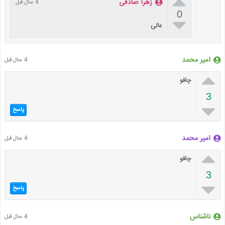

زهرا صادقی
4 سال قبل
0

عالی
امیر محمد
4 سال قبل

چاقو
3

پاسخ
امیر محمد
4 سال قبل

چاقو
3

پاسخ
ناشناس
4 سال قبل