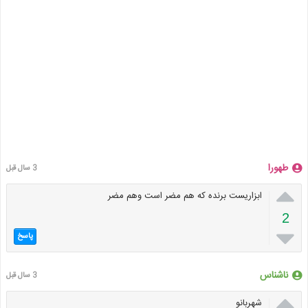
طهورا
3 سال قبل

ابزاریست برنده که هم مضر است وهم مضر
2

پاسخ
ناشناس
3 سال قبل

شهربانو