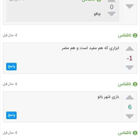

0

چاقو
ناشناس
4 سال قبل

ابزاری که هم مفید است و هم مضر
-1

پاسخ
ناشناس
4 سال قبل

بازی شهر بانو
6

پاسخ
ناشناس
4 سال قبل