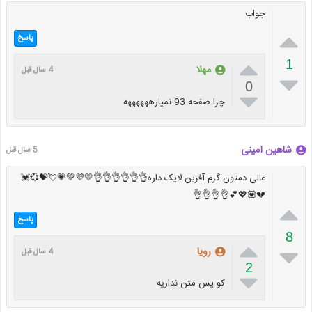
جواب

پاسخ

1
مهلا
4 سال قبل

0

چرا صفحه 93 نمیارههههههه
شاهین امینی
5 سال قبل
عالی دمتون گرم آفرین لایک داره👌👌👌👌👌👌💛💜💚💗💘💝💞💓
💔💟💖💕👌👌👌👌

پاسخ
8


رویا
4 سال قبل
2

کو پس متن نداریه