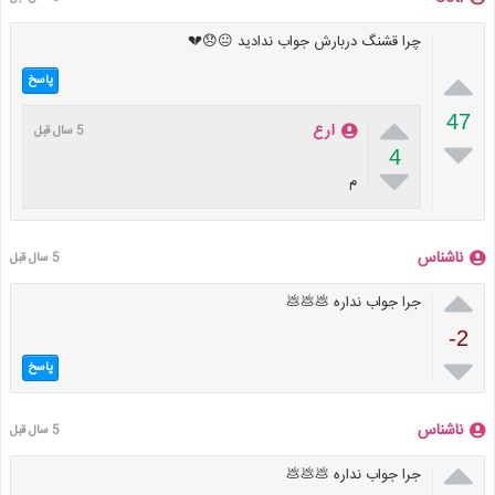
چرا قشنگ دربارش جواب ندادید 😐😞💔

پاسخ

47
ارع
5 سال قبل

4

م
ناشناس
5 سال قبل

جرا جواب نداره 💩💩💩
-2

پاسخ
ناشناس
5 سال قبل

جرا جواب نداره 💩💩💩