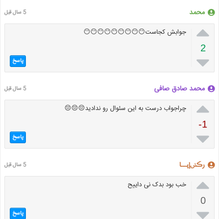
محمد
5 سال قبل

جوابش کجاست😶😶😶😶😶😶😶😶😶
2

پاسخ
محمد صادق صافی
5 سال قبل

چراجواب درست به این سئوال رو ندادید😔😔😔
-1

پاسخ
رڪݭإڽــا
5 سال قبل

خب بود بدک نی داییح
0

پاسخ