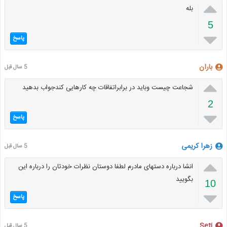

بله
5

پاسخ
باران
5 سال قبل

شجاعت چیست وباید در برابراتفاقات چه کارهایی کندجواب بدهید
2

پاسخ
زهرا کریمی
5 سال قبل

انشا درباره دستهای مادرم لطفا دوستان نظرات خودتان را درباره این
بگویید
10

پاسخ
Seti
5 سال قبل