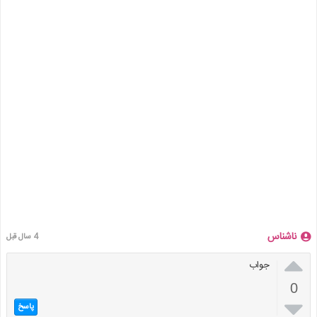
ناشناس
4 سال قبل

جواب
0

پاسخ