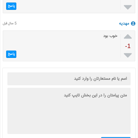

پاسخ
مهدیه
5 سال قبل

خوب بود
-1

پاسخ