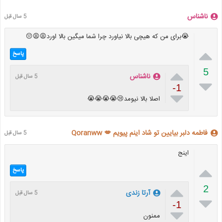
ناشناس
5 سال قبل
😭برای من که هیچی بالا نیاورد چرا شما میگین بالا اورد😩😩😔

پاسخ

5
ناشناس
5 سال قبل

-1

اصلا بالا نیومد😢😭😭😭😭
فاطمه دلبر بیایین تو شاد اینم پیویم 💋 Qoranww
5 سال قبل
اینج

پاسخ

2
آرتا زندی
5 سال قبل

-1

ممنون