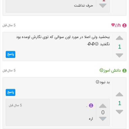

حرف نداشت
h//💜
5 سال قبل

ببخشید ولی اصلا در مورد اون سوالی که توی نگارش اومده بود
نگفتید 😕🥀🥀
1

پاسخ
دانش اموز😐
5 سال قبل
بد نبود😕

پاسخ

1
.
5 سال قبل

0

اره