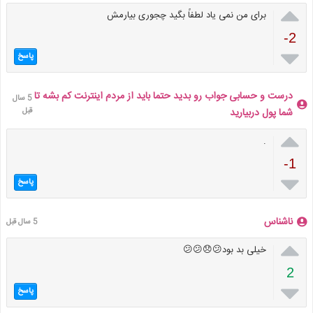

برای من نمی یاد لطفاً بگید چجوری بیارمش
-2

پاسخ
درست و حسابی جواب رو بدید حتما باید از مردم اینترنت کم بشه تا
5 سال
شما پول دربیارید
قبل

.
-1

پاسخ
ناشناس
5 سال قبل

خیلی بد بود😕😞😕😕
2

پاسخ