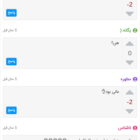
-2

پاسخ
یگانه:(
5 سال قبل

هن؟
0

پاسخ
مطهره
5 سال قبل

عالی بود👌
-2

پاسخ
ناشناس
5 سال قبل