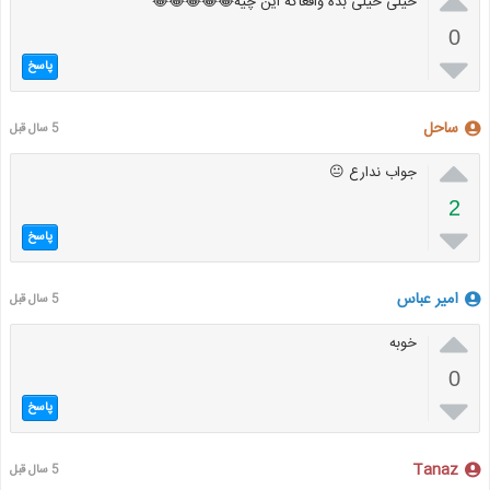

خیلی خیلی بده واقعاکه این چیه😂😂😂😂😂
0

پاسخ
ساحل
5 سال قبل

جواب ندارع 😐
2

پاسخ
امیر عباس
5 سال قبل

خوبه
0

پاسخ
Tanaz
5 سال قبل