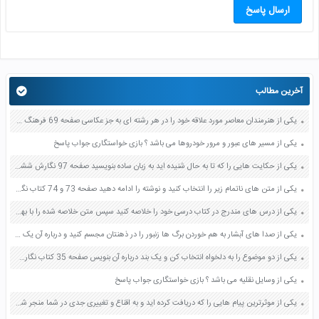
ارسال پاسخ
آخرین مطالب
یکی از هنرمندان معاصر مورد علاقه خود را در هر رشته ای به جز عکاسی صفحه 69 فرهنگ و هنر نهم
یکی از مسیر های عبور و مرور خودروها می باشد ؟ بازی خواستگاری جواب پاسخ
یکی از حکایت هایی را که تا به حال شنیده اید به زبان ساده بنویسید صفحه 97 نگارش ششم دبستان
یکی از متن های ناتمام زیر را انتخاب کنید و نوشته را ادامه دهید صفحه 73 و 74 کتاب نگارش فارسی پنجم دبستان
یکی از درس های مندرج در کتاب درسی خود را خلاصه کنید سپس متن خلاصه شده را با بهره گیری از روش های دسته بندی نمودار جدول نقشه مفهومی نشان دهید صفحه 118 نگارش یازدهم
یکی از صدا های آبشار به هم خوردن برگ ها زنبور را در ذهنتان مجسم کنید و درباره آن یک بند بنویسید صفحه 11 نگارش پنجم
یکی از دو موضوع را به دلخواه انتخاب کن و یک بند درباره آن بنویس صفحه 35 کتاب نگارش فارسی سوم
یکی از وسایل نقلیه می باشد ؟ بازی خواستگاری جواب پاسخ
یکی از موثرترین پیام هایی را که دریافت کرده اید و به اقناع و تغییری جدی در شما منجر شده است برسی کنید و علت این تاثیر گذاری قابل توجه را بنویسید صفحه 52 تفکر و سواد رسانه ای دهم