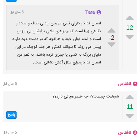
Tara
5 سال قبل

انسان فداکار دارای قلبی مهربان و دلی صاف و ساده و

12
نگاهی زیبا است که چیزهای مادی برایشان بی ارزش

-2
است و تمام توان خود و هرآنچه که در دست خود دارند

پیش می روند تا بتوانند کمکی هر چند کوچک در این
دنیای بزرگ به کسی یا چیزی کرده باشند. به نظر من
انسان فداکار،برای مثال آتش نشانی است.
ناشناس
5 سال قبل

شجاعت چیست؟؟ چه خصوصیاتی دارد؟؟
11

پاسخ
ناشناس
5 سال قبل