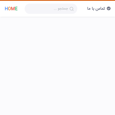
تماس با ما
H
O
M
E