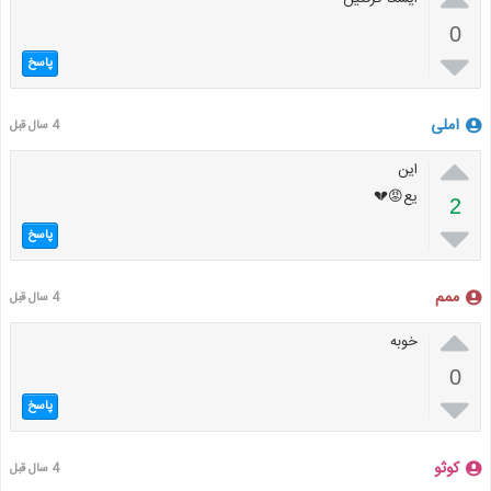
0

پاسخ
املی
4 سال قبل

این
یع😡💔
2

پاسخ
ممم
4 سال قبل

خوبه
0

پاسخ
کوثو
4 سال قبل