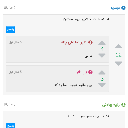
مهدیه
5 سال قبل
ایا شجاعت اخلاقی مهم است؟؟
پاسخ


علیر ضا علی پناه
5 سال قبل
4

12
عا لی


بی نام
5 سال قبل
3

چی عالیه هیچی ندا ره که
رقیه بهادنی
5 سال قبل
فداکار چه خصو صیاتی دارند
پاسخ