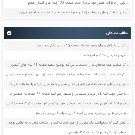
یکی از خاطرات حضور خود در نماز جمعه صفحه 123 پیام های آسمان هفتم
یکی از داستان های مربوط به زندگی امام کاظم صفحه 45 هدیه های آسمان چهارم
مطالب تصادفی
آشنایی با دلایلی درباره وجود خداوند صفحه 13 دین و زندگی دوازدهم
آدرس جدید اینستاگرام امیر تتلو
آیا خداوند همه دعاهای ما را مستجاب می کند توضیح دهید صفحه 31 پیام های آسمان هفتم
اگر شما همیار پلیس باشید به خانواده ای که میخواهند به مسافرت بروند چه توصیه هایی می کنید صفحه 54 مطالعات اجتماعی پنجم
انواع ابزارهای به خطر انداختن کاربران فضای مجازی را شناسایی کنید و راه مقابله با هر یک صفحه 42 کاربرد فناوری های نوین یازدهم
با فلش جهت قبله را در تبریز و بندرعباس و مشهد رسم کنید صفحه 83 مطالعات اجتماعی پنجم
برای اینکه استخوان آسیب دیده درست جوش بخورد و ترمیم شود چه باید کرد؟ صفحه 41 علوم پنجم
به جوش های غرور دوره نوجوانی گویند ؟ بازی خواستگاری جواب پاسخ
تصور کنید که میخواهید یک شغل برای خود انتخاب کنید در انتخاب شغل به چه نکاتی توجه می کنید صفحه 170 کتاب تفکر و سبک زندگی هشتم
جواب آزمایش های کتاب آزمایشگاه یازدهم