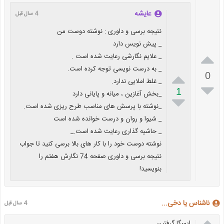
عایشه
4 سال قبل
نتیجه برسی و داوری : نوشته دوست من
_ پیش نویس دارد

_ علایم نگارشی رعایت شده است .
_ به درست نویسی توجه کرده است.

0
_ غلط املایی ندارد.

1
_بخش آغازین ، میانه و پایانی دارد

_نوشته با پرسش های مناسب طرح ریزی شده است.
_ شیوا و روان و درست خوانده شده است
_ حاشیه گذاری رعایت شده است._
نوشته دوست خود را با کار های بالا برسی کنید تا جواب
نتیجه برسی و داوری صفحه 74 نگارش هفتم را
بنویسید!
ناشناس یا دخی...
4 سال قبل

ایسگا گرفتین