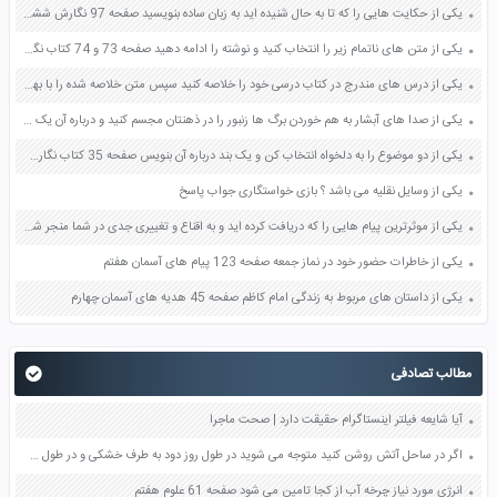
یکی از حکایت هایی را که تا به حال شنیده اید به زبان ساده بنویسید صفحه 97 نگارش ششم دبستان
یکی از متن های ناتمام زیر را انتخاب کنید و نوشته را ادامه دهید صفحه 73 و 74 کتاب نگارش فارسی پنجم دبستان
یکی از درس های مندرج در کتاب درسی خود را خلاصه کنید سپس متن خلاصه شده را با بهره گیری از روش های دسته بندی نمودار جدول نقشه مفهومی نشان دهید صفحه 118 نگارش یازدهم
یکی از صدا های آبشار به هم خوردن برگ ها زنبور را در ذهنتان مجسم کنید و درباره آن یک بند بنویسید صفحه 11 نگارش پنجم
یکی از دو موضوع را به دلخواه انتخاب کن و یک بند درباره آن بنویس صفحه 35 کتاب نگارش فارسی سوم
یکی از وسایل نقلیه می باشد ؟ بازی خواستگاری جواب پاسخ
یکی از موثرترین پیام هایی را که دریافت کرده اید و به اقناع و تغییری جدی در شما منجر شده است برسی کنید و علت این تاثیر گذاری قابل توجه را بنویسید صفحه 52 تفکر و سواد رسانه ای دهم
یکی از خاطرات حضور خود در نماز جمعه صفحه 123 پیام های آسمان هفتم
یکی از داستان های مربوط به زندگی امام کاظم صفحه 45 هدیه های آسمان چهارم
مطالب تصادفی
آیا شایعه فیلتر اینستاگرام حقیقت دارد | صحت ماجرا
اگر در ساحل آتش روشن کنید متوجه می شوید در طول روز دود به طرف خشکی و در طول شب به طرف دریا کشیده می شود علت را توضیح دهید صفحه 89 علوم هفتم
انرژی مورد نیاز چرخه آب از کجا تامین می شود صفحه 61 علوم هفتم