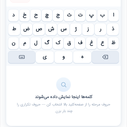
ا
ب
پ
ت
ث
ج
چ
ح
خ
د
ذ
ر
ز
ژ
س
ش
ص
ض
ط
ظ
ع
غ
ف
ق
ک
گ
ل
م
ن
ه
و
ی
کلمه‌ها اینجا نمایش داده می‌شوند
حروف مرحله را از صفحه‌کلید بالا انتخاب کن — حروف تکراری را
چند بار بزن.