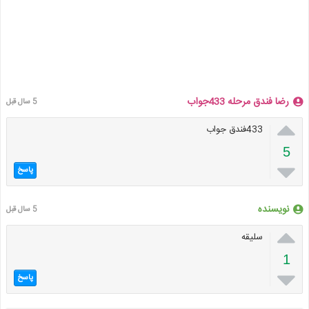
رضا فندق مرحله 433جواب
5 سال قبل

433فندق جواب
5

پاسخ
نویسنده
5 سال قبل

سلیقه
1

پاسخ