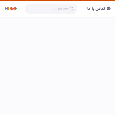
تماس با ما
H
O
M
E